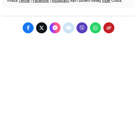
mreža
Twitter
|
Facebook
|
Instagram
, kao i putem našeg
Viber
Chata.