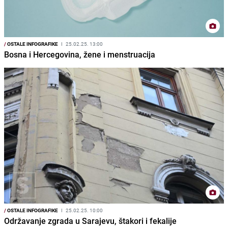
/
OSTALE INFOGRAFIKE
I
25.02.25. 13:00
Bosna i Hercegovina, žene i menstruacija
/
OSTALE INFOGRAFIKE
I
25.02.25. 10:00
Održavanje zgrada u Sarajevu, štakori i fekalije