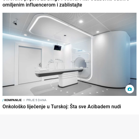
omiljenim influencerom i zablistajte
/
KOMPANIJE
I
PRIJE 5 DANA
Onkološko liječenje u Turskoj: Šta sve Acibadem nudi