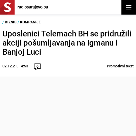
Otvor
/
BIZNIS
/
KOMPANIJE
Uposlenici Telemach BH se pridružili
akciji pošumljavanja na Igmanu i
Banjoj Luci
02.12.21. 14:53
Promotivni tekst
0