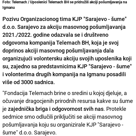
Foto: Telemach / Uposlenici Telemach BH se pridružili akciji pošumljavanja na
Igmanu
Pozivu Organizacionog tima KJP
"Sarajevo - šume"
d.o.o. Sarajevo
za akciju masovnog pošumljavanja
2021./2022. godine odazvala se i društveno
odgovorna kompanija
Telemach BH
, koja je svoj
doprinos akciji masovnog pošumljavanja dala
organizujući volontersku akciju svojih uposlenika koji
su, zajedno sa predstavnicima KJP "Sarajevo - šume"
i volonterima drugih kompanija na Igmanu posadili
više od 3000 sadnica.
"Fondacija Telemach brine o sredini u kojoj djeluje, a
očuvanje dragocjenih prirodnih resursa kakve su šume
je
zajednička briga i odgovornost svih nas
. Protekle
sedmice smo odlučili priključiti se akciji masovnog
pošumljavanja koju su organizirale KJP "Sarajevo -
šume" d.o.o. Sarajevo.