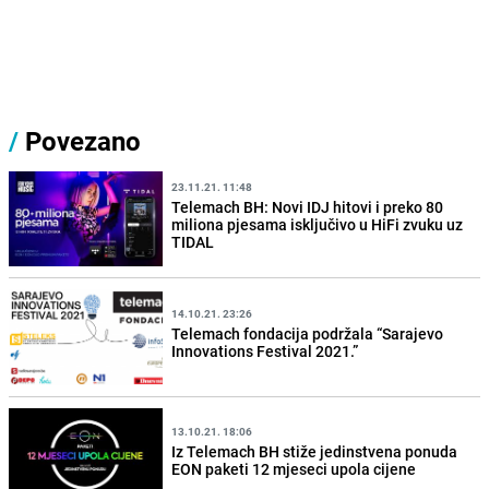
/
Povezano
23.11.21. 11:48
Telemach BH: Novi IDJ hitovi i preko 80
miliona pjesama isključivo u HiFi zvuku uz
TIDAL
14.10.21. 23:26
Telemach fondacija podržala “Sarajevo
Innovations Festival 2021.”
13.10.21. 18:06
Iz Telemach BH stiže jedinstvena ponuda
EON paketi 12 mjeseci upola cijene