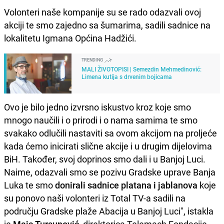
Volonteri naše kompanije su se rado odazvali ovoj
akciji te smo zajedno sa šumarima, sadili sadnice na
lokalitetu Igmana Općina Hadžići.
TRENDING
MALI ŽIVOTOPISI | Semezdin Mehmedinović:
Limena kutija s drvenim bojicama
Ovo je bilo jedno izvrsno iskustvo kroz koje smo
mnogo naučili i o prirodi i o nama samima te smo
svakako odlučili nastaviti sa ovom akcijom na proljeće
kada ćemo inicirati slične akcije i u drugim dijelovima
BiH. Također, svoj doprinos smo dali i u Banjoj Luci.
Naime, odazvali smo se pozivu Gradske uprave Banja
Luka te smo
donirali sadnice platana i jablanova
koje
su ponovo naši volonteri iz Total TV-a sadili na
području Gradske plaže Abacija u Banjoj Luci", istakla