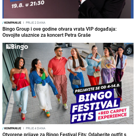
/
KOMPANIJE
I
PRIJE 2 DANA
Bingo Group i ove godine otvara vrata VIP događaja:
Osvojite ulaznice za koncert Petra Graše
/
KOMPANIJE
I
PRIJE 4 DANA
Otvorene prijave za Bingo Festival Fits: Odaberite outfit s