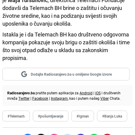
je
Maja Tursunović
, direktorica Telemach Fondacije
dodavši da Telemach BH brine o zaštitu i očuvanju
životne sredine, kao i na podizanju svijesti svojih
uposlenika o čuvanju okoliša.
Istakla je i da Telemach BH kao društveno odgovorna
kompanija pokazuje svoju brigu o zaštiti okoliša i time
što svoj otpad odlaže u skladu sa zakonskim
propisima.
Dodajte Radiosarajevo.ba u omiljene Google izvore
Radiosarajevo.ba
pratite putem aplikacije za
Android
|
iOS
i društvenih
mreža
Twitter
|
Facebook
|
Instagram
, kao i putem našeg
Viber
Chata.
#Telemach
#pošumljavanje
#Igman
#Banja Luka