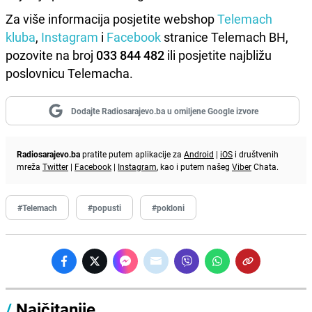
Za više informacija posjetite webshop
Telemach
kluba
,
Instagram
i
Facebook
stranice Telemach BH,
pozovite na broj
033 844 482
ili posjetite najbližu
poslovnicu Telemacha.
Dodajte Radiosarajevo.ba u omiljene Google izvore
Radiosarajevo.ba
pratite putem aplikacije za
Android
|
iOS
i društvenih
mreža
Twitter
|
Facebook
|
Instagram
, kao i putem našeg
Viber
Chata.
#Telemach
#popusti
#pokloni
/
Najčitanije