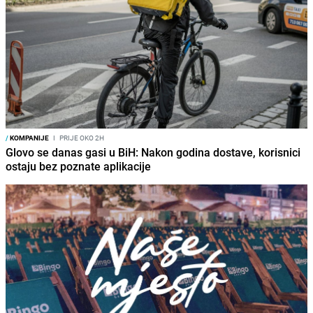
/
KOMPANIJE
I
PRIJE OKO 2H
Glovo se danas gasi u BiH: Nakon godina dostave, korisnici
ostaju bez poznate aplikacije