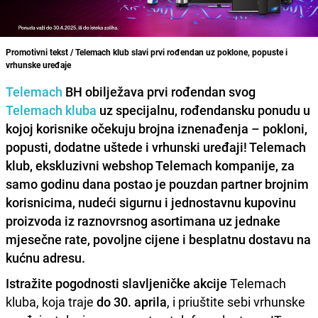
Promotivni tekst / Telemach klub slavi prvi rođendan uz poklone, popuste i
vrhunske uređaje
Telemach
BH obilježava prvi rođendan svog
Telemach kluba
uz specijalnu, rođendansku ponudu u
kojoj korisnike očekuju brojna iznenađenja – pokloni,
popusti, dodatne uštede i vrhunski uređaji! Telemach
klub, ekskluzivni webshop Telemach kompanije, za
samo godinu dana postao je pouzdan partner brojnim
korisnicima, nudeći sigurnu i jednostavnu kupovinu
proizvoda iz raznovrsnog asortimana uz jednake
mjesečne rate, povoljne cijene i besplatnu dostavu na
kućnu adresu.
Istražite pogodnosti slavljeničke akcije
Telemach
kluba, koja traje
do 30. aprila
, i priuštite sebi vrhunske