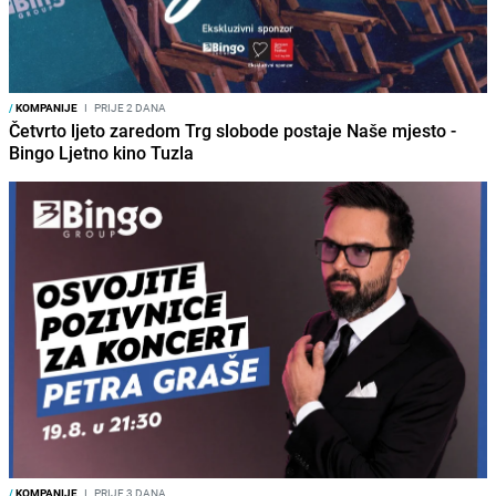
/
KOMPANIJE
I
PRIJE 2 DANA
Četvrto ljeto zaredom Trg slobode postaje Naše mjesto -
Bingo Ljetno kino Tuzla
/
KOMPANIJE
I
PRIJE 3 DANA