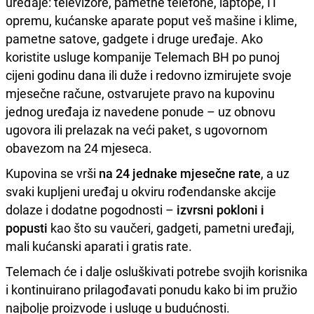
uređaje: televizore, pametne telefone, laptope, IT
opremu, kućanske aparate poput veš mašine i klime,
pametne satove, gadgete i druge uređaje. Ako
koristite usluge kompanije Telemach BH po punoj
cijeni godinu dana ili duže i redovno izmirujete svoje
mjesečne račune, ostvarujete pravo na kupovinu
jednog uređaja iz navedene ponude – uz obnovu
ugovora ili prelazak na veći paket, s ugovornom
obavezom na 24 mjeseca.
Kupovina se vrši
na 24 jednake mjesečne rate
, a uz
svaki kupljeni uređaj u okviru rođendanske akcije
dolaze i dodatne pogodnosti –
izvrsni pokloni i
popusti
kao što su vaučeri, gadgeti, pametni uređaji,
mali kućanski aparati i gratis rate.
Telemach će i dalje osluškivati potrebe svojih korisnika
i kontinuirano prilagođavati ponudu kako bi im pružio
najbolje proizvode i usluge u budućnosti.