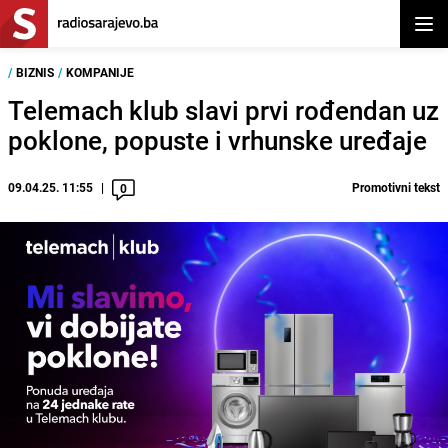
Otvor
/
BIZNIS
/
KOMPANIJE
Telemach klub slavi prvi rođendan uz
poklone, popuste i vrhunske uređaje
09.04.25. 11:55
Promotivni tekst
0