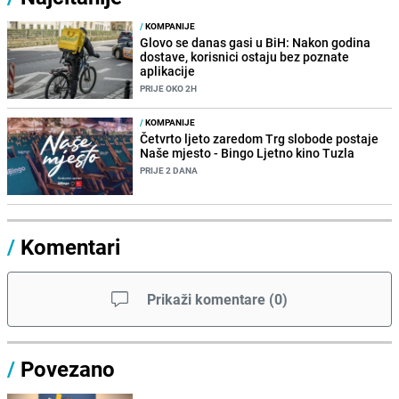
/
KOMPANIJE
Glovo se danas gasi u BiH: Nakon godina
dostave, korisnici ostaju bez poznate
aplikacije
PRIJE OKO 2H
/
KOMPANIJE
Četvrto ljeto zaredom Trg slobode postaje
Naše mjesto - Bingo Ljetno kino Tuzla
PRIJE 2 DANA
/
Komentari
Prikaži komentare
(
0
)
/
Povezano