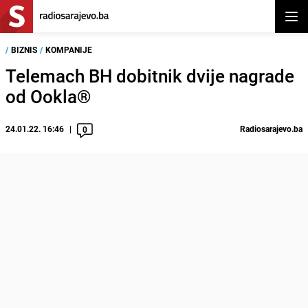
Otvor
/
BIZNIS
/
KOMPANIJE
Telemach BH dobitnik dvije nagrade
od Ookla®
24.01.22. 16:46
Radiosarajevo.ba
0