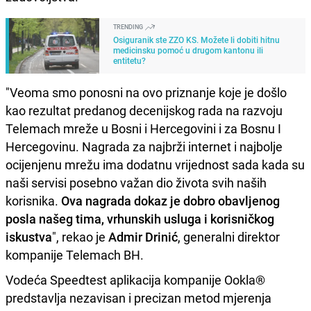
TRENDING
Osiguranik ste ZZO KS. Možete li dobiti hitnu
medicinsku pomoć u drugom kantonu ili
entitetu?
"Veoma smo ponosni na ovo priznanje koje je došlo
kao rezultat predanog decenijskog rada na razvoju
Telemach mreže u Bosni i Hercegovini i za Bosnu I
Hercegovinu. Nagrada za najbrži internet i najbolje
ocijenjenu mrežu ima dodatnu vrijednost sada kada su
naši servisi posebno važan dio života svih naših
korisnika.
Ova nagrada dokaz je dobro obavljenog
posla našeg tima, vrhunskih usluga i korisničkog
iskustva
", rekao je
Admir Drinić
, generalni direktor
kompanije Telemach BH.
Vodeća Speedtest aplikacija kompanije Ookla®
predstavlja nezavisan i precizan metod mjerenja