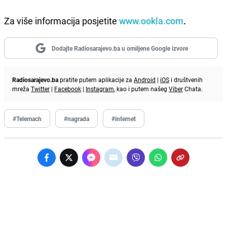
Za više informacija posjetite
www.ookla.com
.
Dodajte Radiosarajevo.ba u omiljene Google izvore
Radiosarajevo.ba
pratite putem aplikacije za
Android
|
iOS
i društvenih
mreža
Twitter
|
Facebook
|
Instagram
, kao i putem našeg
Viber
Chata.
#Telemach
#nagrada
#internet