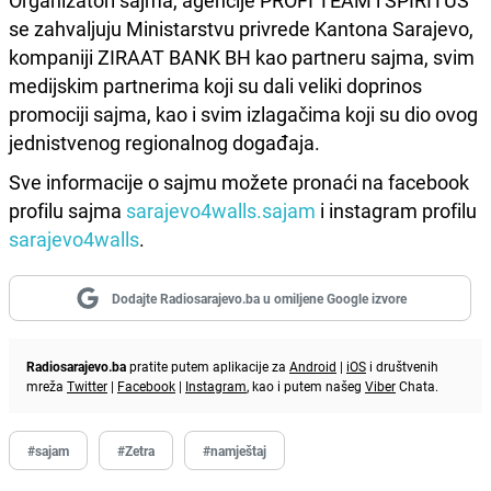
Organizatori sajma, agencije PROFI TEAM i SPIRITUS
se zahvaljuju Ministarstvu privrede Kantona Sarajevo,
kompaniji ZIRAAT BANK BH kao partneru sajma, svim
medijskim partnerima koji su dali veliki doprinos
promociji sajma, kao i svim izlagačima koji su dio ovog
jednistvenog regionalnog događaja.
Sve informacije o sajmu možete pronaći na facebook
profilu sajma
sarajevo4walls.sajam
i instagram profilu
sarajevo4walls
.
Dodajte Radiosarajevo.ba u omiljene Google izvore
Radiosarajevo.ba
pratite putem aplikacije za
Android
|
iOS
i društvenih
mreža
Twitter
|
Facebook
|
Instagram
, kao i putem našeg
Viber
Chata.
#sajam
#Zetra
#namještaj