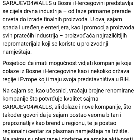
SARAJEVO4WALLS u Bosni i Hercegovini predstavlja
se cijela drvna industrija – od faze primarne prerade
drveta do izrade finalnih proizvoda. U ovaj sajam
spada i uređenje enterijera, kao i promocija proizvoda
svih pratećih industrija – proizvođača najrazličitijih
repromaterijala koji se koriste u proizvodnji
namještaja.
Posjetioci će imati mogućnost vidjeti kompanije koje
dolaze iz Bosne i Hercegovine kao i nekoliko država
regije i Evrope koji imaju svoja predstavništva u BiH.
Na sajam se, kao učesnici, vraćaju brojne renomirane
kompanije što potvrđuje kvalitet sajma
SARAJEVO4WALLS, ali dolaze i nove kompanije, što
također govori da je sajam postao veoma bitan i
prepoznatljiv kao brend u regionu, te je postao
regionalni centar za plasman namještaja na tržište.
Na sajmu su planirane i dodatne sajamske aktivnosti,