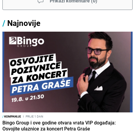
Prikaži komentare
(
0
)
/
Najnovije
/
KOMPANIJE
I
PRIJE 1 DAN
Bingo Group i ove godine otvara vrata VIP događaja:
Osvojite ulaznice za koncert Petra Graše