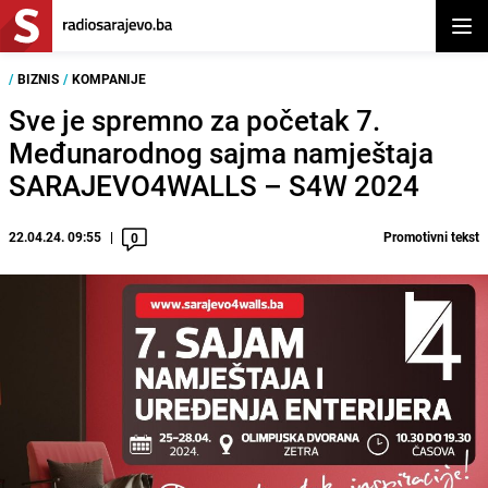
Otvor
/
BIZNIS
/
KOMPANIJE
Sve je spremno za početak 7.
Međunarodnog sajma namještaja
SARAJEVO4WALLS – S4W 2024
22.04.24. 09:55
Promotivni tekst
0