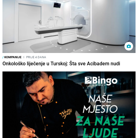
/
KOMPANIJE
I
PRIJE 4 DANA
Onkološko liječenje u Turskoj: Šta sve Acibadem nudi