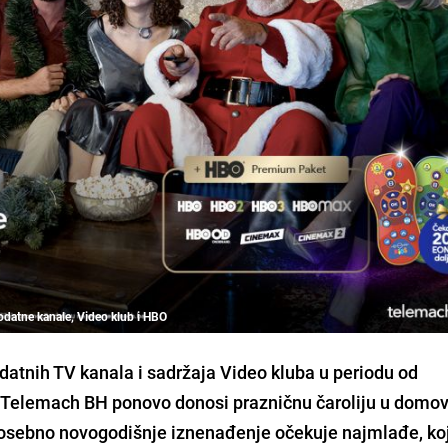
odatne kanale, Video klub i HBO
atnih TV kanala i sadržaja Video kluba u periodu od
, Telemach BH ponovo donosi prazničnu čaroliju u domov
Posebno novogodišnje iznenađenje očekuje najmlađe, ko