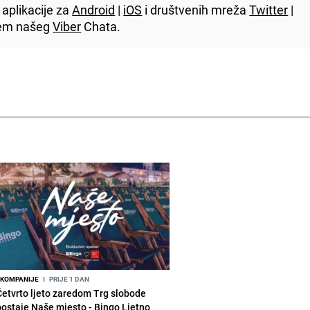
aplikacije za
Android
|
iOS
i društvenih mreža
Twitter
|
utem našeg
Viber
Chata.
KOMPANIJE
I
PRIJE 1 DAN
Četvrto ljeto zaredom Trg slobode
postaje Naše mjesto - Bingo Ljetno