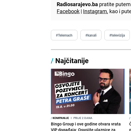
Radiosarajevo.ba
pratite putem 
Facebook
|
Instagram
, kao i p
#Telemach
#kanali
#televizija
/
Najčitanije
/
KOMPANIJE
I
PRIJE 2 DANA
/
Bingo Group i ove godine otvara vrata
VIP događaja: Osvojite ulaznice za