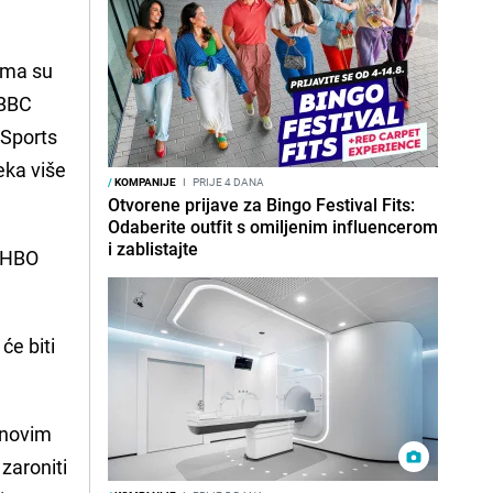
ima su
 BBC
 Sports
eka više
/
KOMPANIJE
I
PRIJE 4 DANA
Otvorene prijave za Bingo Festival Fits:
Odaberite outfit s omiljenim influencerom
i zablistajte
a HBO
će biti
 novim
zaroniti