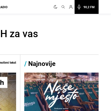
RADIO
90,2 FM
BH za vas
/
Najnovije
otivni tekst