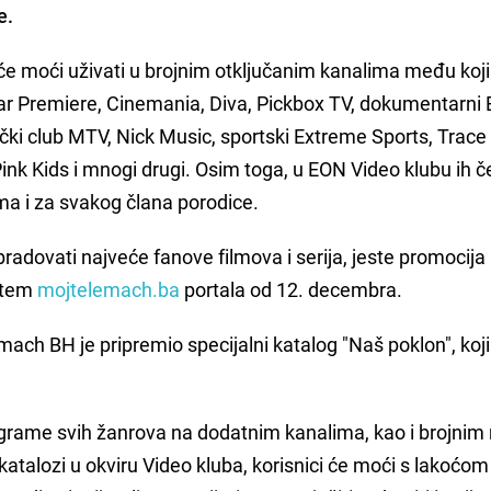
e.
 će moći uživati u brojnim otključanim kanalima među koj
neStar Premiere, Cinemania, Diva, Pickbox TV, dokumentarni
ički club MTV, Nick Music, sportski Extreme Sports, Trace
 Pink Kids i mnogi drugi. Osim toga, u EON Video klubu ih č
ma i za svakog člana porodice.
radovati najveće fanove filmova i serija, jeste promocij
putem
mojtelemach.ba
portala od 12. decembra.
ch BH je pripremio specijalni katalog "Naš poklon", koji 
rograme svih žanrova na dodatnim kanalima, kao i brojnim
atalozi u okviru Video kluba, korisnici će moći s lakoćom 