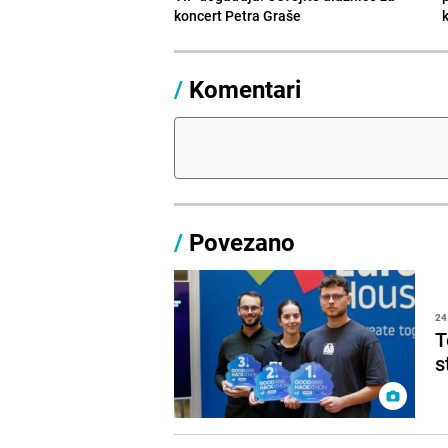
koncert Petra Graše
/
Komentari
/
Povezano
24
T
s