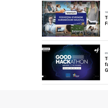
18
T
F
05
T
f
G