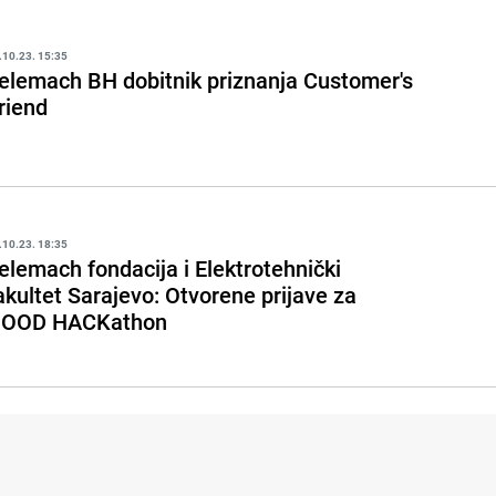
.10.23. 15:35
elemach BH dobitnik priznanja Customer's
riend
.10.23. 18:35
elemach fondacija i Elektrotehnički
akultet Sarajevo: Otvorene prijave za
OOD HACKathon