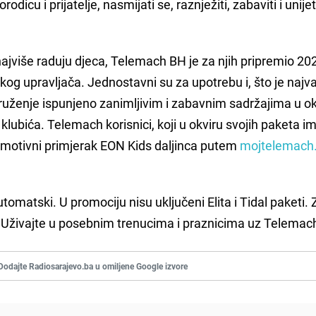
dicu i prijatelje, nasmijati se, raznježiti, zabaviti i unijet
ajviše raduju djeca, Telemach BH je za njih pripremio 20
og upravljača. Jednostavni su za upotrebu i, što je najva
ruženje ispunjeno zanimljivim i zabavnim sadržajima u ok
 klubića. Telemach korisnici, koji u okviru svojih paketa 
romotivni primjerak EON Kids daljinca putem
mojtelemach
utomatski. U promociju nisu uključeni Elita i Tidal paketi. 
. Uživajte u posebnim trenucima i praznicima uz Telemac
Dodajte Radiosarajevo.ba u omiljene Google izvore