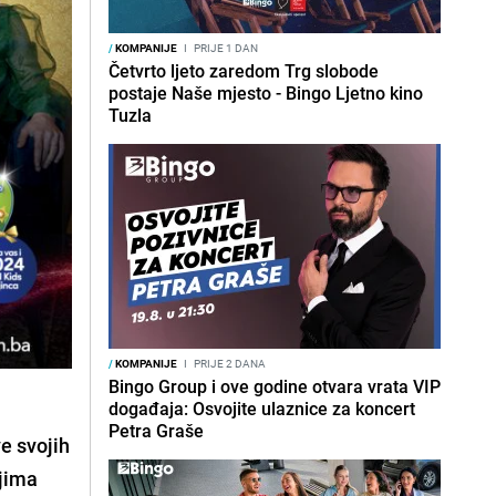
/
KOMPANIJE
I
PRIJE 1 DAN
Četvrto ljeto zaredom Trg slobode
postaje Naše mjesto - Bingo Ljetno kino
Tuzla
/
KOMPANIJE
I
PRIJE 2 DANA
Bingo Group i ove godine otvara vrata VIP
događaja: Osvojite ulaznice za koncert
Petra Graše
e svojih
jima