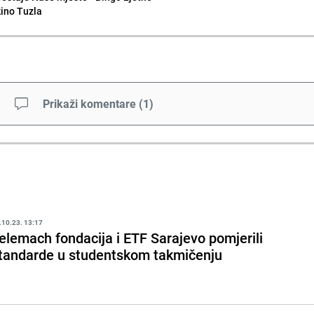
kino Tuzla
Prikaži komentare
(
1
)
.10.23. 13:17
elemach fondacija i ETF Sarajevo pomjerili
tandarde u studentskom takmičenju