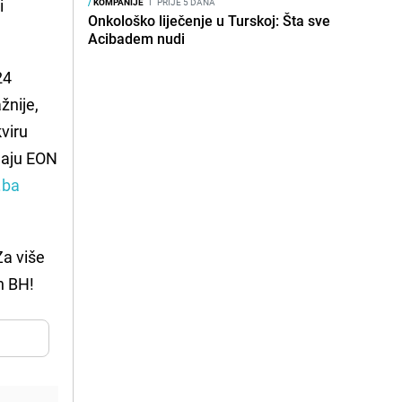
i
/
KOMPANIJE
I
PRIJE 5 DANA
Onkološko liječenje u Turskoj: Šta sve
Acibadem nudi
24
žnije,
viru
imaju EON
.ba
Za više
h BH!