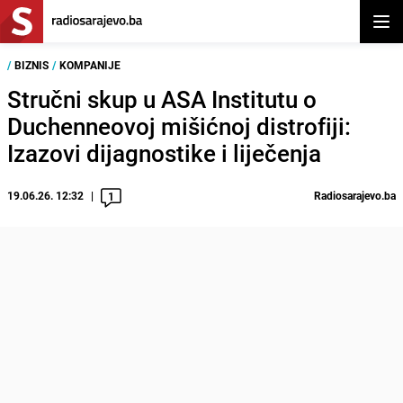
Otvor
/
BIZNIS
/
KOMPANIJE
Stručni skup u ASA Institutu o
Duchenneovoj mišićnoj distrofiji:
Izazovi dijagnostike i liječenja
19.06.26. 12:32
Radiosarajevo.ba
1