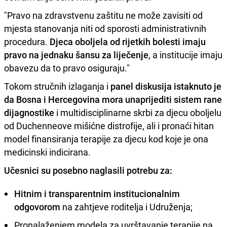
"Pravo na zdravstvenu zaštitu ne može zavisiti od
mjesta stanovanja niti od sporosti administrativnih
procedura.
Djeca oboljela od rijetkih bolesti imaju
pravo na jednaku šansu za liječenje
, a institucije imaju
obavezu da to pravo osiguraju."
Tokom stručnih izlaganja i
panel diskusija istaknuto je
da Bosna i Hercegovina mora unaprijediti sistem rane
dijagnostike
i multidisciplinarne skrbi za djecu oboljelu
od Duchenneove mišićne distrofije, ali i pronaći hitan
model finansiranja terapije za djecu kod koje je ona
medicinski indicirana.
Učesnici su posebno naglasili potrebu za:
Hitnim i transparentnim institucionalnim
odgovorom
na zahtjeve roditelja i Udruženja;
Pronalaženjem modela za uvrštavanje terapije na