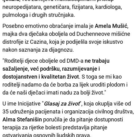
neuropedijatara, genetičara, fizijatara, kardiologa,
pulmologa i drugih stručnjaka.
Posebno emotivno obraćanje imala je
Amela Mušić
,
majka dva dječaka oboljela od Duchenneove mišićne
distrofije iz Cazina, koja je podijelila svoje iskustvo
nakon saznanja za dijagnozu.
"Roditelji djece oboljele od DMD-a
ne trabaju
sažaljenje, već podršku, razumijevanje i
dostojanstven i kvalitetan život
. S toga se mi kao
roditelji nadamo da će borba za lijek uroditi plodom i
da će naši dječaci imati nadu za bolji život."
U ime Inicijative "
Glasaj za život
", koja okuplja više od
35 udruženja pacijenata i organizacija civilnog društva,
Alma Stefanišin
poručila je da pitanje dostupnosti
terapija za rijetke bolesti predstavlja pitanje
ostvarivanja osnovnih ljudskih prava.