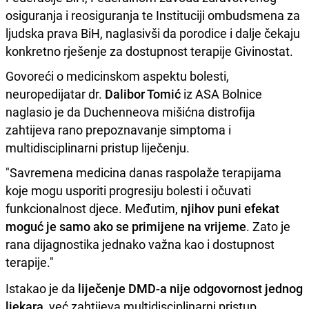
osiguranja i reosiguranja te Instituciji ombudsmena za
ljudska prava BiH, naglasivši da porodice i dalje čekaju
konkretno rješenje za dostupnost terapije Givinostat.
Govoreći o medicinskom aspektu bolesti,
neuropedijatar dr.
Dalibor Tomić
iz ASA Bolnice
naglasio je da Duchenneova mišićna distrofija
zahtijeva rano prepoznavanje simptoma i
multidisciplinarni pristup liječenju.
"Savremena medicina danas raspolaže terapijama
koje mogu usporiti progresiju bolesti i očuvati
funkcionalnost djece. Međutim,
njihov puni efekat
moguć je samo ako se primijene na vrijeme
. Zato je
rana dijagnostika jednako važna kao i dostupnost
terapije."
Istakao je da
liječenje DMD-a nije odgovornost jednog
ljekara
, već zahtijeva multidisciplinarni pristup