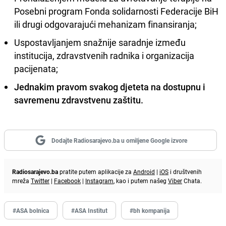
Posebni program Fonda solidarnosti Federacije BiH
ili drugi odgovarajući mehanizam finansiranja;
Uspostavljanjem snažnije saradnje između
institucija, zdravstvenih radnika i organizacija
pacijenata;
Jednakim pravom svakog djeteta na dostupnu i
savremenu zdravstvenu zaštitu.
Dodajte Radiosarajevo.ba u omiljene Google izvore
Radiosarajevo.ba
pratite putem aplikacije za
Android
|
iOS
i društvenih
mreža
Twitter
|
Facebook
|
Instagram
, kao i putem našeg
Viber
Chata.
#ASA bolnica
#ASA Institut
#bh kompanija