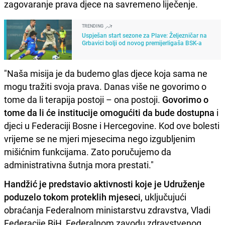
zagovaranje prava djece na savremeno liječenje.
TRENDING
Uspješan start sezone za Plave: Željezničar na
Grbavici bolji od novog premijerligaša BSK-a
"Naša misija je da budemo glas djece koja sama ne
mogu tražiti svoja prava. Danas više ne govorimo o
tome da li terapija postoji – ona postoji.
Govorimo o
tome da li će institucije omogućiti da bude dostupna
i
djeci u Federaciji Bosne i Hercegovine. Kod ove bolesti
vrijeme se ne mjeri mjesecima nego izgubljenim
mišićnim funkcijama. Zato poručujemo da
administrativna šutnja mora prestati."
Handžić je predstavio aktivnosti koje je Udruženje
poduzelo tokom proteklih mjeseci
, uključujući
obraćanja Federalnom ministarstvu zdravstva, Vladi
Federacije BiH, Federalnom zavodu zdravstvenog