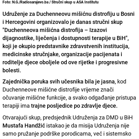
Foto: N.G./Radiosarajevo.ba / Stručni skup u ASA Institutu
Udruženje za Duchenneovu mišićnu distrofiju u Bosni
i Hercegovini organizovalo je danas stručni skup
"Duchenneova mišićna distrofija – Izazovi
dijagnostike, liječenja i dostupnosti terapije u BiH",
koji je okupio predstavnike zdravstvenih institucija,
medicinske stručnjake, organizacije pacijenata i
roditelje djece oboljele od ove rijetke i progresivne
bolesti.
Zajednička poruka svih učesnika bila je jasna
, kod
Duchenneove mišićne distrofije vrijeme znači
očuvanje mišićne funkcije, a svako odgađanje pristupa
terapiji ima
trajne posljedice po zdravlje djece.
Otvarajući skup, predsjednik Udruženja za DMD u BiH
Mustafa Handžić
istakao je da misija Udruženja nije
samo pružanje podrške porodicama, već i sistemsko