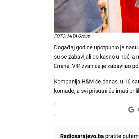
FOTO: MITA Group
Događaj godine upotpunio je nast
su se zabavljali do kasno u noć, a 
Emine, VIP zvanice je zabavljao p
Kompanija H&M će danas, u 16 sati,
komade, a svi prisutni će imati pril
Radiosarajevo.ba
pratite putem 