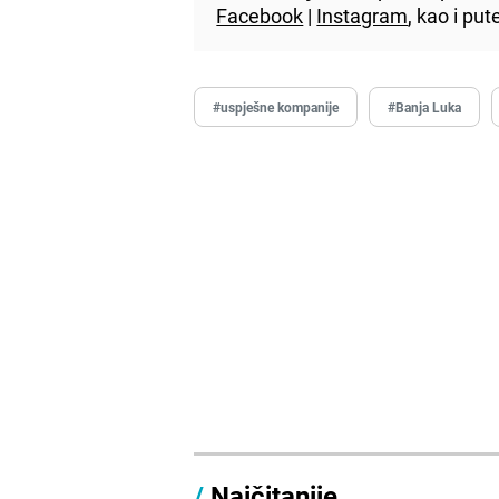
Facebook
|
Instagram
, kao i p
#uspješne kompanije
#Banja Luka
/
Najčitanije