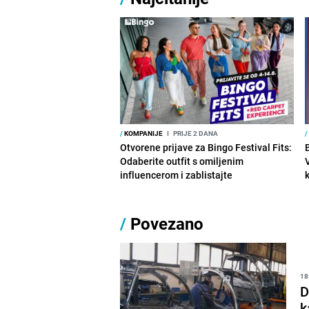
/
KOMPANIJE
I
PRIJE 2 DANA
/
Otvorene prijave za Bingo Festival Fits:
Odaberite outfit s omiljenim
influencerom i zablistajte
/
Povezano
18
D
k