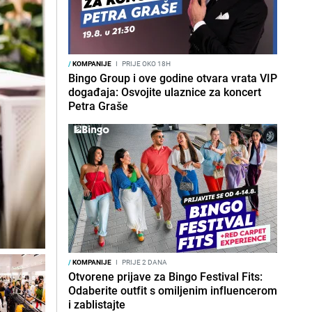
/
KOMPANIJE
I
PRIJE OKO 18H
Bingo Group i ove godine otvara vrata VIP
događaja: Osvojite ulaznice za koncert
Petra Graše
/
KOMPANIJE
I
PRIJE 2 DANA
Otvorene prijave za Bingo Festival Fits:
Odaberite outfit s omiljenim influencerom
i zablistajte