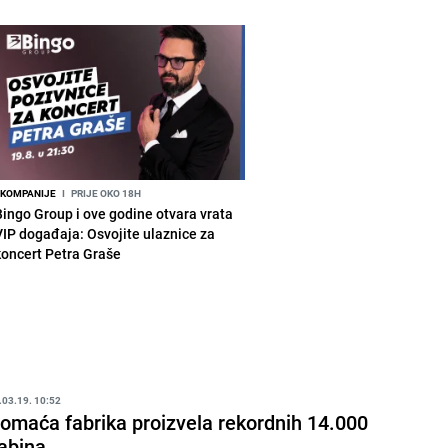
KOMPANIJE
I
PRIJE OKO 18H
Bingo Group i ove godine otvara vrata
VIP događaja: Osvojite ulaznice za
koncert Petra Graše
.03.19. 10:52
omaća fabrika proizvela rekordnih 14.000
abina