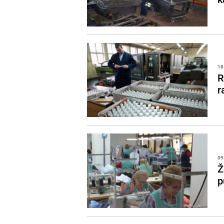
18
R
r
09
Ž
p