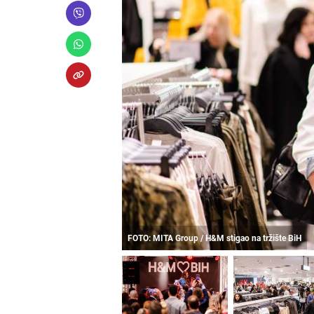
FOTO: MITA Group / H&M stigao na tržište BiH