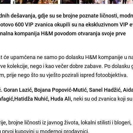
dnih dešavanja, gdje su se brojne poznate ličnosti, modn
i gotovo 600 VIP zvanica okupili su na ekskluzivnom VIP 
acionalna kompanija H&M povodom otvaranja svoje prve
stat će upamćena ne samo po dolasku H&M kompanije u n
rve kolekcije, nego i kao večer dobre zabave. Po dolasku 
 prije nego što su vješto pozirali ispred fotoobjektiva.
ć. Goran Lazić, Bojana Popović-Mutić, Sanel Hadžić, Aid
afagić,Hatidža Nuhić, Huda Ali,
neki su od zvanica koji su
 brojne ličnosti iz javnog života, lokalni stilisti i blogeri,
u prvoj kupovini u modernoj prodavnici.