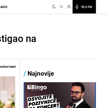
RADIO
90,2 FM
stigao na
otivni tekst
/
Najnovije