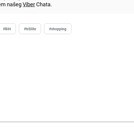
utem našeg
Viber
Chata.
#BiH
#tržište
#shopping