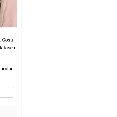
. Gosti
Nataše i
.
e modne