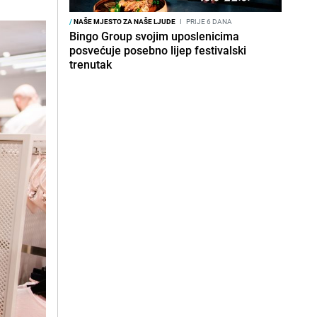
/
NAŠE MJESTO ZA NAŠE LJUDE
I
PRIJE 6 DANA
Bingo Group svojim uposlenicima
posvećuje posebno lijep festivalski
trenutak