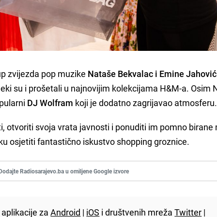
up zvijezda pop muzike
Nataše Bekvalac i Emine Jahović
neki su i prošetali u najnovijim kolekcijama H&M-a. Osim 
opularni
DJ Wolfram
koji je dodatno zagrijavao atmosferu
 otvoriti svoja vrata javnosti i ponuditi im pomno biran
iku osjetiti fantastično iskustvo shopping groznice.
Dodajte Radiosarajevo.ba u omiljene Google izvore
aplikacije za
Android
|
iOS
i društvenih mreža
Twitter
|