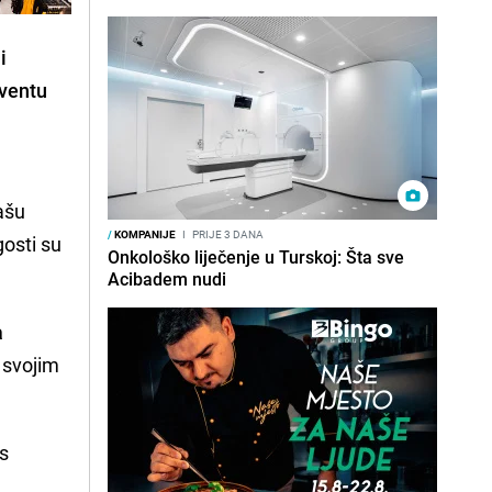
i
eventu
ašu
/
KOMPANIJE
I
PRIJE 3 DANA
gosti su
Onkološko liječenje u Turskoj: Šta sve
Acibadem nudi
a
 svojim
 s