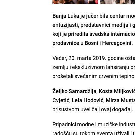
Banja Luka je jučer bila centar mo
entuzijasti, predstavnici medija 
koji je priredila švedska intern
prodavnice u Bosni i Hercegovini.
Večer, 20. marta 2019. godine o
zemlju i ekskluzivnom lansiranju p
prošetali svečanim crvenim tepihom,
Željko Samardžija, Kosta Miljkovi
Cvjetić, Lela Hodović, Mirza Must
prisustvom uveličali ovaj događaj.
Pripadnici modne i muzičke industrije,
radošću su tokom eventa uživali i 