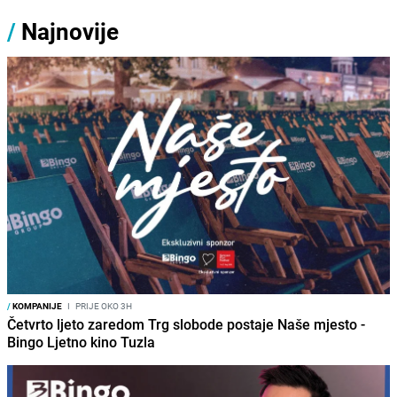
/
Najnovije
/
KOMPANIJE
I
PRIJE OKO 3H
Četvrto ljeto zaredom Trg slobode postaje Naše mjesto -
Bingo Ljetno kino Tuzla