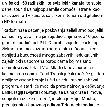
u
više od 150 radijskih i televizijskih kanala
, te svoje
dane ispuniti uz najpopularnije domaće i strane, kao i
ekskluzivne TV kanale, sa slikom i tonom u digitalnom
i HD formatu.
"Radost naše decenije poslovanja željeli smo podijeliti
sa našim građanima jer zajedno s njima već 10 godina
gradimo budućnost BiH. Dobrobit zajednice u kojoj
živimo i radimo izuzetno nam je bitna. Donacija će
donijeti u budućnosti mnogo zabavnih i edukativnih
zajedničkih uspomena porodicama kojima smo
donirali servis Total TV-a. Mlađi članovi porodica
kojima smo donirali Total TV priključak moći će gledati
omiljene crtane heroje i učiti uz edukativno zabavni
program, a stariji će moći da prate najnovija dešavanja
u BiH, regiji i svijetu i opuštaju se uz najdraže filmove,
serije ili muzičke numere",
istakla je Hajdi Mostić,
predsjednica Upravnog odbora Telemach fondacije.