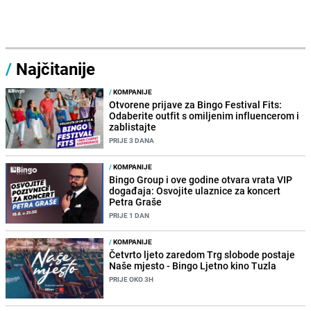
/
Najčitanije
/
KOMPANIJE
Otvorene prijave za Bingo Festival Fits:
Odaberite outfit s omiljenim influencerom i
zablistajte
PRIJE 3 DANA
/
KOMPANIJE
Bingo Group i ove godine otvara vrata VIP
događaja: Osvojite ulaznice za koncert
Petra Graše
PRIJE 1 DAN
/
KOMPANIJE
Četvrto ljeto zaredom Trg slobode postaje
Naše mjesto - Bingo Ljetno kino Tuzla
PRIJE OKO 3H