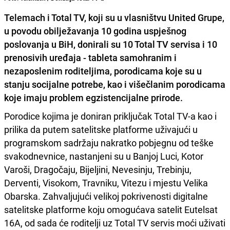
Telemach i Total TV
, koji su u vlasništvu
United Grupe
,
u povodu obilježavanja
10 godina
uspješnog
poslovanja u BiH, donirali su
10 Total TV servisa i 10
prenosivih uređaja
- tableta samohranim i
nezaposlenim roditeljima, porodicama koje su u
stanju socijalne potrebe, kao i višečlanim porodicama
koje imaju problem egzistencijalne prirode.
Porodice kojima je doniran priključak Total TV-a kao i
prilika da putem satelitske platforme uživajući u
programskom sadržaju nakratko pobjegnu od teške
svakodnevnice, nastanjeni su u Banjoj Luci, Kotor
Varoši, Dragočaju, Bijeljini, Nevesinju, Trebinju,
Derventi, Visokom, Travniku, Vitezu i mjestu Velika
Obarska. Zahvaljujući velikoj pokrivenosti digitalne
satelitske platforme koju omogućava satelit Eutelsat
16A, od sada će roditelji uz Total TV servis moći uživati