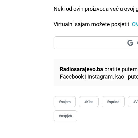
Neki od ovih proizvoda već u ovoj g
Virtualni sajam možete posjetiti
O
Radiosarajevo.ba
pratite putem 
Facebook
|
Instagram
, kao i p
#sajam
#Klas
#sprind
#V
#uspjeh