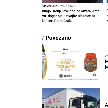
/
KOMPANIJE
I
PRIJE 1 DAN
/
Bingo Group i ove godine otvara vrata
VIP događaja: Osvojite ulaznice za
koncert Petra Graše
/
Povezano
29
M
M
27
A