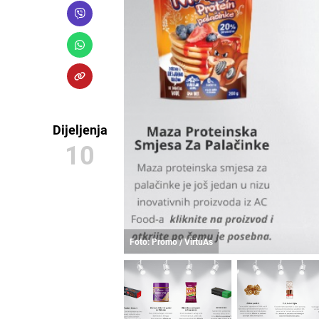
Dijeljenja
10
Foto: Promo / VirtuAs