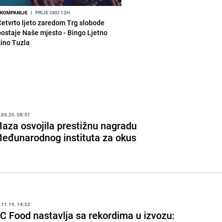
KOMPANIJE
I
PRIJE OKO 13H
Četvrto ljeto zaredom Trg slobode
postaje Naše mjesto - Bingo Ljetno
kino Tuzla
.05.20. 08:51
aza osvojila prestižnu nagradu
eđunarodnog instituta za okus
.11.19. 14:22
C Food nastavlja sa rekordima u izvozu: