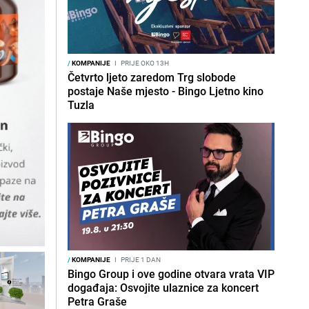
/
KOMPANIJE
I
PRIJE OKO 13H
Četvrto ljeto zaredom Trg slobode
postaje Naše mjesto - Bingo Ljetno kino
Tuzla
/
KOMPANIJE
I
PRIJE 1 DAN
Bingo Group i ove godine otvara vrata VIP
događaja: Osvojite ulaznice za koncert
Petra Graše