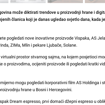
vina može diktirati trendove u proizvodnji hrane i digi
njenih članica koji je danas ugledao svjetlo dana, kada j
te pogledati nove inovativne proizvode Vispaka, AS Jel
inda, ZIMa, Mlin i pekare Ljubače, Solane.
virtualni prostor stvarnog sajma, na kojem posjetioci m
je o proizvodima, ocijeniti proizvode ili pogledati kratki vi
emijerno mogu pogledati korporativni film AS Holdinga i s
 proizvodnju hrane u Bosni i Hercegovini.
spak Dream espresso, prvi domaći džepni espreso u obli