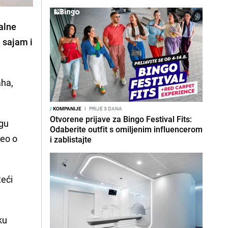
talne
e sajam i
aha,
/
KOMPANIJE
I
PRIJE 3 DANA
Otvorene prijave za Bingo Festival Fits:
ogu
Odaberite outfit s omiljenim influencerom
deo o
i zablistajte
teći
ku