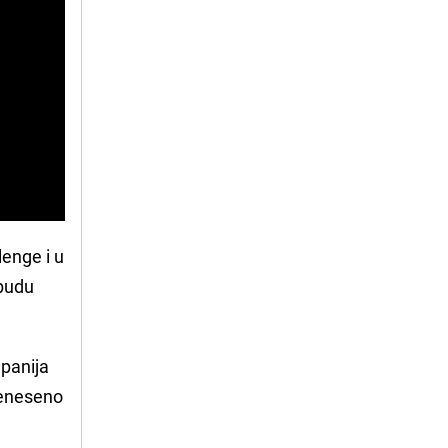
lenge i u
 budu
mpanija
reneseno