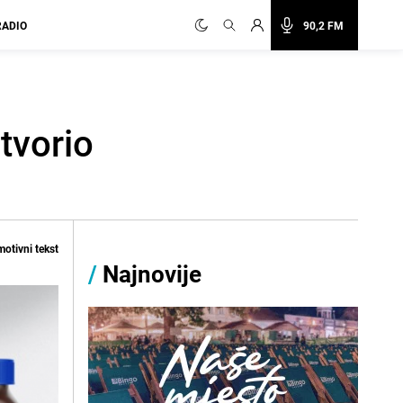
RADIO
90,2 FM
otvorio
otivni tekst
/
Najnovije