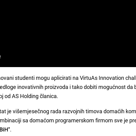
vani studenti mogu aplicirati na VirtuAs Innovation chal
ijedloge inovativnih proizvoda i tako dobiti mogućnost da
j od AS Holding članica.
ultat je višemjesečnog rada razvojnih timova domaćih ko
kombinaciji sa domaćom programerskom firmom sve je p
BiH"
.