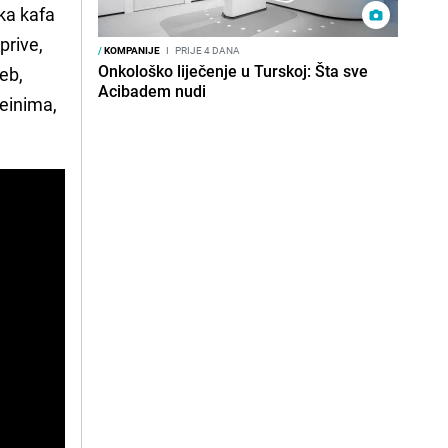
ka kafa
prive,
/
KOMPANIJE
I
PRIJE 4 DANA
Onkološko liječenje u Turskoj: Šta sve
eb,
Acibadem nudi
teinima,