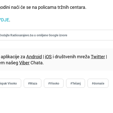
odini naći će se na policama tržnih centara.
VDJE
.
Dodajte Radiosarajevo.ba u omiljene Google izvore
aplikacije za
Android
|
iOS
i društvenih mreža
Twitter
|
utem našeg
Viber
Chata.
ispak Visoko
#Maza
#Visoko
#Tešanj
#domaće