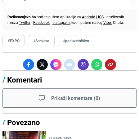
Radiosarajevo.ba
pratite putem aplikacije za
Android
|
iOS
i društvenih
mreža
Twitter
|
Facebook
|
Instagram
, kao i putem našeg
Viber
Chata.
#EXPO
#Sarajevo
#poduzetništvo
/
Komentari
Prikaži komentare
(
0
)
/
Povezano
17.04.26. 14:25