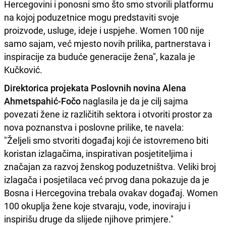
Hercegovini i ponosni smo što smo stvorili platformu
na kojoj poduzetnice mogu predstaviti svoje
proizvode, usluge, ideje i uspjehe. Women 100 nije
samo sajam, već mjesto novih prilika, partnerstava i
inspiracije za buduće generacije žena", kazala je
Kučković.
Direktorica projekata Poslovnih novina Alena
Ahmetspahić-Fočo
naglasila je da je cilj sajma
povezati žene iz različitih sektora i otvoriti prostor za
nova poznanstva i poslovne prilike, te navela:
"Željeli smo stvoriti događaj koji će istovremeno biti
koristan izlagačima, inspirativan posjetiteljima i
značajan za razvoj ženskog poduzetništva. Veliki broj
izlagača i posjetilaca već prvog dana pokazuje da je
Bosna i Hercegovina trebala ovakav događaj. Women
100 okuplja žene koje stvaraju, vode, inoviraju i
inspirišu druge da slijede njihove primjere."