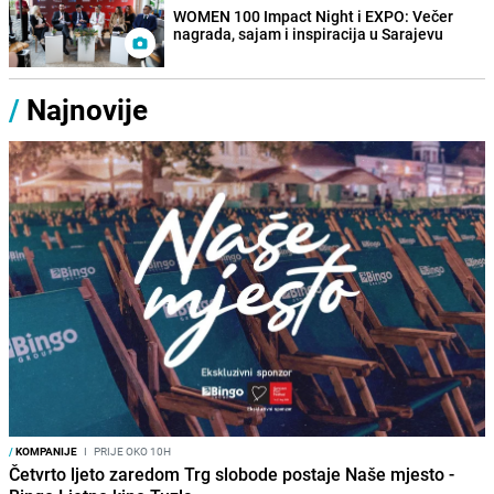
WOMEN 100 Impact Night i EXPO: Večer
nagrada, sajam i inspiracija u Sarajevu
/
Najnovije
/
KOMPANIJE
I
PRIJE OKO 10H
Četvrto ljeto zaredom Trg slobode postaje Naše mjesto -