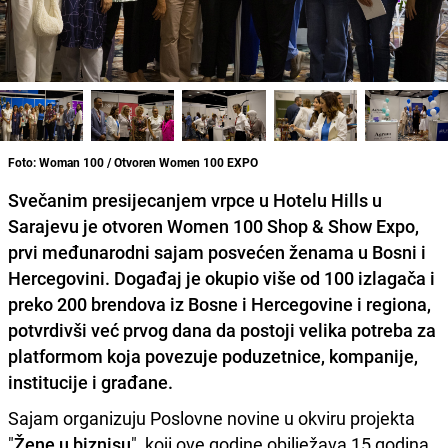
Foto: Woman 100 / Otvoren Women 100 EXPO
Svečanim presijecanjem vrpce u Hotelu Hills u
Sarajevu je otvoren Women 100 Shop & Show Expo,
prvi međunarodni sajam posvećen ženama u Bosni i
Hercegovini. Događaj je okupio više od 100 izlagača i
preko 200 brendova iz Bosne i Hercegovine i regiona,
potvrdivši već prvog dana da postoji velika potreba za
platformom koja povezuje poduzetnice, kompanije,
institucije i građane.
Sajam organizuju Poslovne novine u okviru projekta
"
Žene u biznisu
", koji ove godine obilježava 15 godina