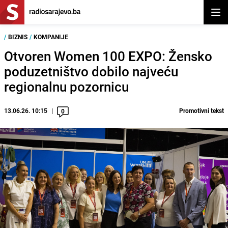
Otvor
/
BIZNIS
/
KOMPANIJE
Otvoren Women 100 EXPO: Žensko
poduzetništvo dobilo najveću
regionalnu pozornicu
13.06.26. 10:15
Promotivni tekst
0