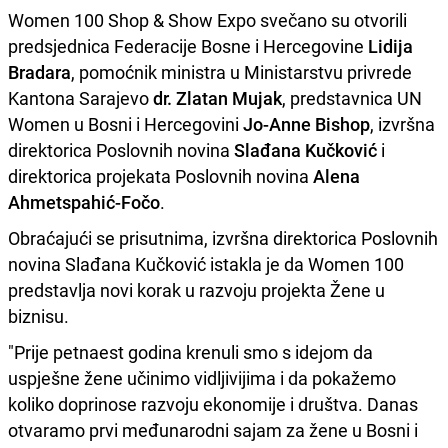
Women 100 Shop & Show Expo svečano su otvorili
predsjednica Federacije Bosne i Hercegovine
Lidija
Bradara
, pomoćnik ministra u Ministarstvu privrede
Kantona Sarajevo
dr. Zlatan Mujak
, predstavnica UN
Women u Bosni i Hercegovini
Jo-Anne Bishop
, izvršna
direktorica Poslovnih novina
Slađana Kučković
i
direktorica projekata Poslovnih novina
Alena
Ahmetspahić-Fočo
.
Obraćajući se prisutnima, izvršna direktorica Poslovnih
novina Slađana Kučković istakla je da Women 100
predstavlja novi korak u razvoju projekta Žene u
biznisu.
"Prije petnaest godina krenuli smo s idejom da
uspješne žene učinimo vidljivijima i da pokažemo
koliko doprinose razvoju ekonomije i društva. Danas
otvaramo prvi međunarodni sajam za žene u Bosni i