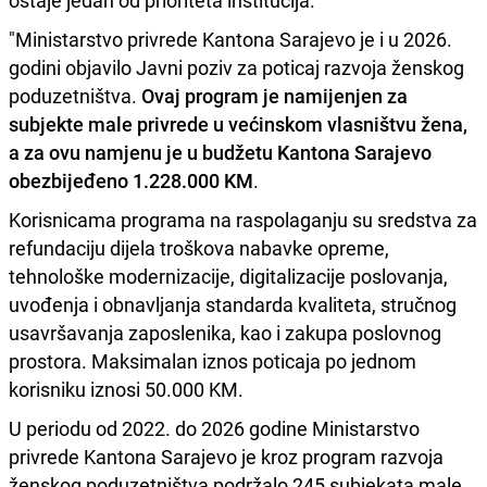
ostaje jedan od prioriteta institucija.
"Ministarstvo privrede Kantona Sarajevo je i u 2026.
godini objavilo Javni poziv za poticaj razvoja ženskog
poduzetništva.
Ovaj program je namijenjen za
subjekte male privrede u većinskom vlasništvu žena,
a za ovu namjenu je u budžetu Kantona Sarajevo
obezbijeđeno 1.228.000 KM
.
Korisnicama programa na raspolaganju su sredstva za
refundaciju dijela troškova nabavke opreme,
tehnološke modernizacije, digitalizacije poslovanja,
uvođenja i obnavljanja standarda kvaliteta, stručnog
usavršavanja zaposlenika, kao i zakupa poslovnog
prostora. Maksimalan iznos poticaja po jednom
korisniku iznosi 50.000 KM.
U periodu od 2022. do 2026 godine Ministarstvo
privrede Kantona Sarajevo je kroz program razvoja
ženskog poduzetništva podržalo 245 subjekata male