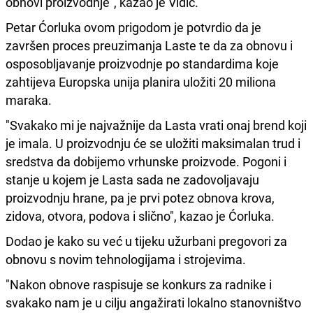
obnovi proizvodnje", kazao je Vidić.
Petar Ćorluka ovom prigodom je potvrdio da je
završen proces preuzimanja Laste te da za obnovu i
osposobljavanje proizvodnje po standardima koje
zahtijeva Europska unija planira uložiti 20 miliona
maraka.
"Svakako mi je najvažnije da Lasta vrati onaj brend koji
je imala. U proizvodnju će se uložiti maksimalan trud i
sredstva da dobijemo vrhunske proizvode. Pogoni i
stanje u kojem je Lasta sada ne zadovoljavaju
proizvodnju hrane, pa je prvi potez obnova krova,
zidova, otvora, podova i slično", kazao je Ćorluka.
Dodao je kako su već u tijeku užurbani pregovori za
obnovu s novim tehnologijama i strojevima.
"Nakon obnove raspisuje se konkurs za radnike i
svakako nam je u cilju angažirati lokalno stanovništvo