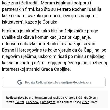
koje zna i želi raditi. Moram istaknuti potporu i
partnerskih firmi, kao što su
Ferrero Rocher
i
Barilla
koje će nam svakako pomoći sa svojim znanjem i
iskustvom", kazao je Ćorluka.
Istaknuo je također kako blizina željezničke pruge
uvelike olakšava komunikaciju za prikupljanje,
odnosno nabavku potrebnih sirovina koje su van
Bosne i Hercegovine te kako vjeruje da će Čapljina, po
njegovim riječima, uskoro mirisati po mirisu najboljeg
keksa poznatog u široj regiji, priopćeno je na službenoj
internetskoj stranici Grada Čapljine.
Dodajte Radiosarajevo.ba u omiljene Google izvore
Radiosarajevo.ba
pratite putem aplikacije za
Android
|
iOS
i društvenih
mreža
Twitter
|
Facebook
|
Instagram
, kao i putem našeg
Viber
Chata.