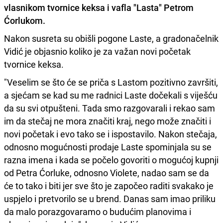
vlasnikom tvornice keksa i vafla
"Lasta" Petrom
Ćorlukom.
Nakon susreta su obišli pogone Laste, a gradonačelnik
Vidić je objasnio koliko je za važan novi početak
tvornice keksa.
"Veselim se što će se priča s Lastom pozitivno završiti,
a sjećam se kad su me radnici Laste dočekali s viješću
da su svi otpušteni. Tada smo razgovarali i rekao sam
im da stečaj ne mora značiti kraj, nego može značiti i
novi početak i evo tako se i ispostavilo. Nakon stečaja,
odnosno mogućnosti prodaje Laste spominjala su se
razna imena i kada se počelo govoriti o mogućoj kupnji
od Petra Ćorluke, odnosno Violete, nadao sam se da
će to tako i biti jer sve što je započeo raditi svakako je
uspjelo i pretvorilo se u brend. Danas sam imao priliku
da malo porazgovaramo o budućim planovima i