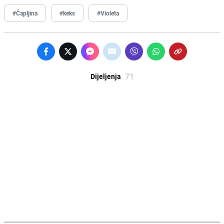
#Čapljina
#keks
#Violeta
71
Dijeljenja