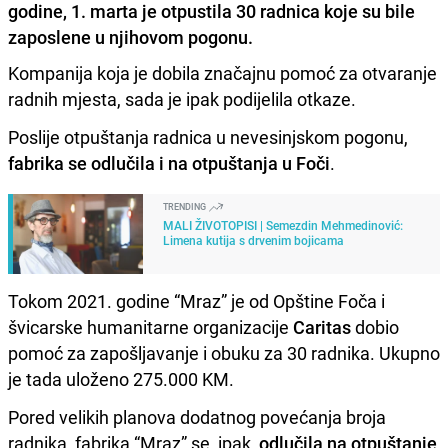
godine, 1. marta je otpustila 30 radnica koje su bile
zaposlene u njihovom pogonu.
Kompanija koja je dobila značajnu pomoć za otvaranje
radnih mjesta, sada je ipak podijelila otkaze.
Poslije otpuštanja radnica u nevesinjskom pogonu,
fabrika se odlučila i na otpuštanja u Foči
.
TRENDING
MALI ŽIVOTOPISI | Semezdin Mehmedinović:
Limena kutija s drvenim bojicama
Tokom 2021. godine “Mraz” je od Opštine Foča i
švicarske humanitarne organizacije
Caritas
dobio
pomoć za zapošljavanje i obuku za 30 radnika. Ukupno
je tada uloženo 275.000 KM.
Pored velikih planova dodatnog povećanja broja
radnika, fabrika “Mraz” se, ipak,
odlučila na otpuštanje