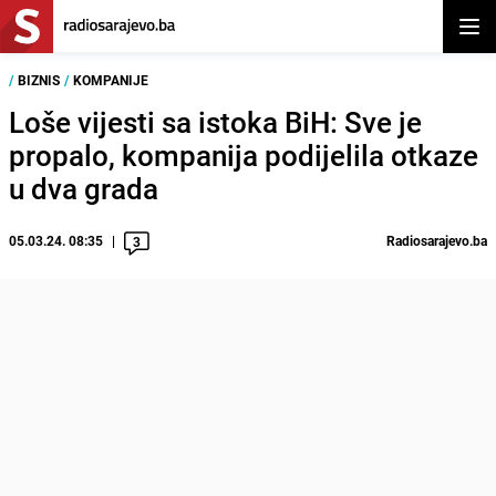
Otvor
/
BIZNIS
/
KOMPANIJE
Loše vijesti sa istoka BiH: Sve je
propalo, kompanija podijelila otkaze
u dva grada
05.03.24. 08:35
Radiosarajevo.ba
3