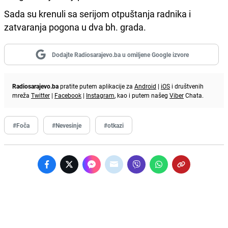
Sada su krenuli sa serijom otpuštanja radnika i
zatvaranja pogona u dva bh. grada.
Dodajte Radiosarajevo.ba u omiljene Google izvore
Radiosarajevo.ba
pratite putem aplikacije za
Android
|
iOS
i društvenih
mreža
Twitter
|
Facebook
|
Instagram
, kao i putem našeg
Viber
Chata.
#Foča
#Nevesinje
#otkazi