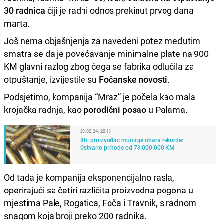
30 radnica
čiji je radni odnos prekinut prvog dana
marta.
Još nema objašnjenja za navedeni potez međutim
smatra se da je povećavanje minimalne plate na 900
KM glavni razlog zbog čega se fabrika odlučila za
otpuštanje, izvijestile su
Fočanske novosti
.
Podsjetimo, kompanija “Mraz” je počela kao mala
krojačka radnja, kao
porodični posao
u Palama.
29.02.24. 20:13
Bh. proizvođač municije obara rekorde:
Ostvario prihode od 73.000.000 KM
Od tada je kompanija eksponencijalno rasla,
operirajući sa četiri različita proizvodna pogona u
mjestima Pale, Rogatica, Foča i Travnik, s radnom
snagom koja broji preko 200 radnika.