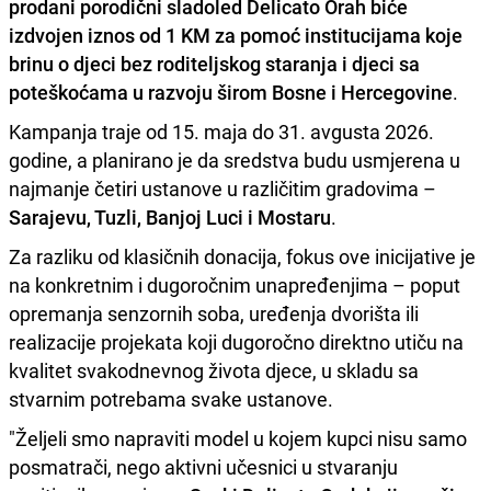
prodani porodični sladoled Delicato Orah biće
izdvojen iznos od 1 KM za pomoć institucijama koje
brinu o djeci bez roditeljskog staranja i djeci sa
poteškoćama u razvoju širom Bosne i Hercegovine
.
Kampanja traje od 15. maja do 31. avgusta 2026.
godine, a planirano je da sredstva budu usmjerena u
najmanje četiri ustanove u različitim gradovima –
Sarajevu, Tuzli, Banjoj Luci i Mostaru
.
Za razliku od klasičnih donacija, fokus ove inicijative je
na konkretnim i dugoročnim unapređenjima – poput
opremanja senzornih soba, uređenja dvorišta ili
realizacije projekata koji dugoročno direktno utiču na
kvalitet svakodnevnog života djece, u skladu sa
stvarnim potrebama svake ustanove.
"Željeli smo napraviti model u kojem kupci nisu samo
posmatrači, nego aktivni učesnici u stvaranju