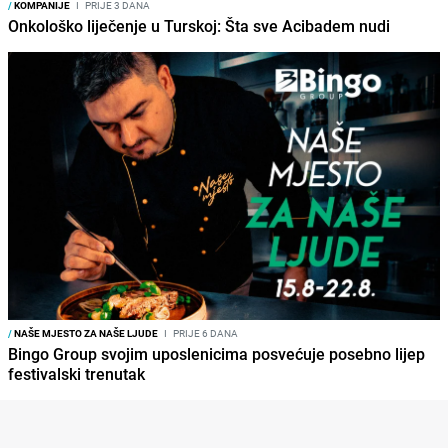
/
KOMPANIJE
I
PRIJE 3 DANA
Onkološko liječenje u Turskoj: Šta sve Acibadem nudi
/
NAŠE MJESTO ZA NAŠE LJUDE
I
PRIJE 6 DANA
Bingo Group svojim uposlenicima posvećuje posebno lijep
festivalski trenutak