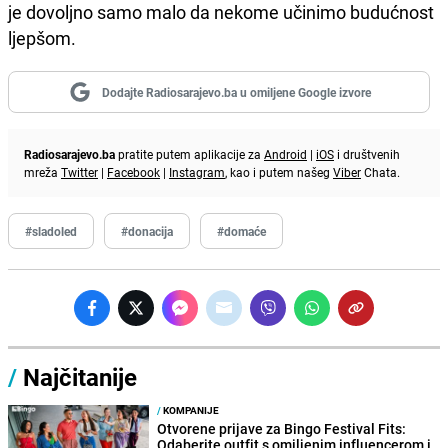
je dovoljno samo malo da nekome učinimo budućnost
ljepšom.
Dodajte Radiosarajevo.ba u omiljene Google izvore
Radiosarajevo.ba
pratite putem aplikacije za
Android
|
iOS
i društvenih
mreža
Twitter
|
Facebook
|
Instagram
, kao i putem našeg
Viber
Chata.
#sladoled
#donacija
#domaće
/
Najčitanije
/
KOMPANIJE
Otvorene prijave za Bingo Festival Fits:
Odaberite outfit s omiljenim influencerom i