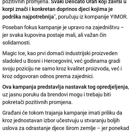
pozitivnih promjena.
Svaki Delicato Orah koji završi u
korpi znači i konkretan doprinos djeci kojima je
podrška najpotrebnija
", poručuju iz kompanije YIMOR.
Poseban fokus kampanje je upravo na zajedništvu –
jer svaka kupovina postaje mali, ali važan čin
solidarnosti.
Magic Ice, kao prvi domaći industrijski proizveden
sladoled u Bosni i Hercegovini, već godinama gradi
svoju poziciju ne samo kroz kvalitet proizvoda, već i
kroz odgovoran odnos prema zajednici.
Ova kampanja predstavlja nastavak tog opredjeljenja
,
uz jasnu poruku da brendovi mogu i trebaju biti
pokretači pozitivnih promjena.
Građani će tokom trajanja kampanje imati priliku da
kroz jednostavan izbor učestvuju u stvaranju boljih
uslova za odrastanje djece širom zemlje – jer ponekad