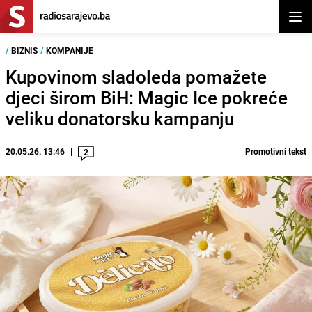
Otvor
/
BIZNIS
/
KOMPANIJE
Kupovinom sladoleda pomažete
djeci širom BiH: Magic Ice pokreće
veliku donatorsku kampanju
20.05.26. 13:46
Promotivni tekst
2