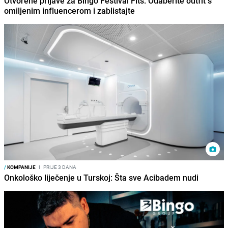
Otvorene prijave za Bingo Festival Fits: Odaberite outfit s
omiljenim influencerom i zablistajte
/
KOMPANIJE
I
PRIJE 3 DANA
Onkološko liječenje u Turskoj: Šta sve Acibadem nudi