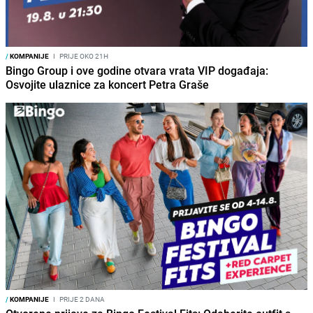
/
KOMPANIJE
I
PRIJE OKO 21H
Bingo Group i ove godine otvara vrata VIP događaja:
Osvojite ulaznice za koncert Petra Graše
/
KOMPANIJE
I
PRIJE 2 DANA