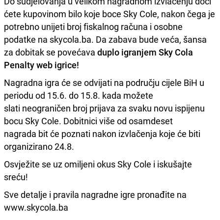
Do sudjelovanja u velikom nagradnom izvlačenju doći
ćete kupovinom bilo koje boce Sky Cole, nakon čega je
potrebno unijeti broj fiskalnog računa i osobne
podatke na skycola.ba. Da zabava bude veća, šansa
za dobitak se povećava
duplo igranjem Sky Cola
Penalty web igrice!
Nagradna igra će se odvijati na području cijele BiH u
periodu od 15.6. do 15.8. kada možete
slati neograničen broj prijava za svaku novu ispijenu
bocu Sky Cole. Dobitnici više od osamdeset
nagrada bit će poznati nakon izvlačenja koje će biti
organizirano 24.8.
Osvježite se uz omiljeni okus Sky Cole i iskušajte
sreću!
Sve detalje i pravila nagradne igre pronađite na
www.skycola.ba