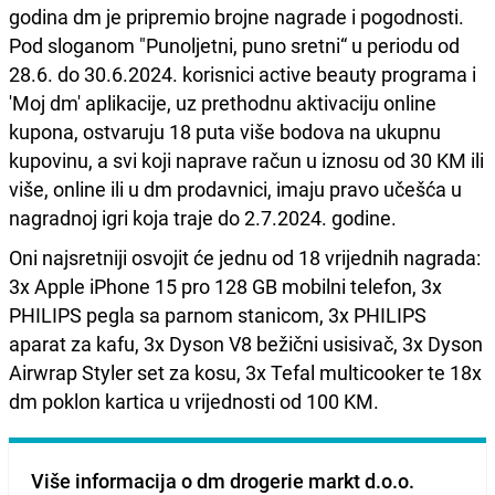
godina dm je pripremio brojne nagrade i pogodnosti.
Pod sloganom "Punoljetni, puno sretni“ u periodu od
28.6. do 30.6.2024. korisnici active beauty programa i
'Moj dm' aplikacije, uz prethodnu aktivaciju online
kupona, ostvaruju 18 puta više bodova na ukupnu
kupovinu, a svi koji naprave račun u iznosu od 30 KM ili
više, online ili u dm prodavnici, imaju pravo učešća u
nagradnoj igri koja traje do 2.7.2024. godine.
Oni najsretniji osvojit će jednu od 18 vrijednih nagrada:
3x Apple iPhone 15 pro 128 GB mobilni telefon, 3x
PHILIPS pegla sa parnom stanicom, 3x PHILIPS
aparat za kafu, 3x Dyson V8 bežični usisivač, 3x Dyson
Airwrap Styler set za kosu, 3x Tefal multicooker te 18x
dm poklon kartica u vrijednosti od 100 KM.
Više informacija o dm drogerie markt d.o.o.