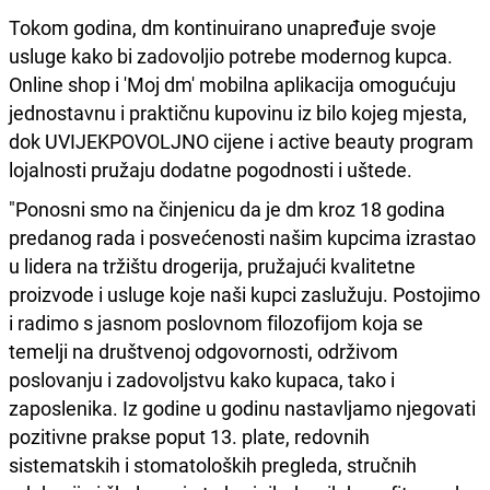
Tokom godina, dm kontinuirano unapređuje svoje
usluge kako bi zadovoljio potrebe modernog kupca.
Online shop i 'Moj dm' mobilna aplikacija omogućuju
jednostavnu i praktičnu kupovinu iz bilo kojeg mjesta,
dok UVIJEKPOVOLJNO cijene i active beauty program
lojalnosti pružaju dodatne pogodnosti i uštede.
"Ponosni smo na činjenicu da je dm kroz 18 godina
predanog rada i posvećenosti našim kupcima izrastao
u lidera na tržištu drogerija, pružajući kvalitetne
proizvode i usluge koje naši kupci zaslužuju. Postojimo
i radimo s jasnom poslovnom filozofijom koja se
temelji na društvenoj odgovornosti, održivom
poslovanju i zadovoljstvu kako kupaca, tako i
zaposlenika. Iz godine u godinu nastavljamo njegovati
pozitivne prakse poput 13. plate, redovnih
sistematskih i stomatoloških pregleda, stručnih