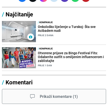
/
Najčitanije
/
KOMPANIJE
Onkološko liječenje u Turskoj: Šta sve
Acibadem nudi
PRIJE 2 DANA
/
KOMPANIJE
Otvorene prijave za Bingo Festival Fits:
Odaberite outfit s omiljenim influencerom i
zablistajte
PRIJE 1 DAN
/
Komentari
Prikaži komentare
(
1
)