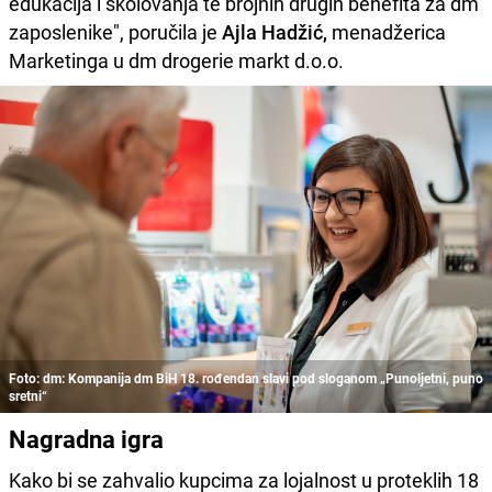
edukacija i školovanja te brojnih drugih benefita za dm
zaposlenike", poručila je
Ajla Hadžić,
menadžerica
Marketinga u dm drogerie markt d.o.o.
Foto: dm: Kompanija dm BiH 18. rođendan slavi pod sloganom „Punoljetni, puno
sretni“
Nagradna igra
Kako bi se zahvalio kupcima za lojalnost u proteklih 18