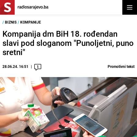
Otvor
/
BIZNIS
/
KOMPANIJE
Kompanija dm BiH 18. rođendan
slavi pod sloganom "Punoljetni, puno
sretni"
28.06.24. 16:51
Promotivni tekst
1