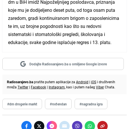
dm u BiH imidž Najpoželjnijeg poslodavca, priznanja
koje mu je dodijeljeno deset puta, od toga osam puta
zaredom, gradi kontinuiranom brigom o zaposlenicima
te im, uz brojne pogodnosti kao što su redovni
sistematski i stomatološki pregledi, školovanja i
edukacije, svake godine isplaćuje regres i 13. platu.
Dodajte Radiosarajevo.ba u omiljene Google izvore
Radiosarajevo.ba
pratite putem aplikacije za
Android
|
iOS
i društvenih
mreža
Twitter
|
Facebook
|
Instagram
, kao i putem našeg
Viber
Chata.
#dm drogerie markt
#rođendan
#nagradna igra