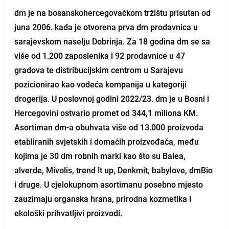
dm je na bosanskohercegovačkom tržištu prisutan od
juna 2006. kada je otvorena prva dm prodavnica u
sarajevskom naselju Dobrinja. Za 18 godina dm se sa
više od 1.200 zaposlenika i 92 prodavnice u 47
gradova te distribucijskim centrom u Sarajevu
pozicionirao kao vodeća kompanija u kategoriji
drogerija. U poslovnoj godini 2022/23. dm je u Bosni i
Hercegovini ostvario promet od 344,1 miliona KM.
Asortiman dm-a obuhvata više od 13.000 proizvoda
etabliranih svjetskih i domaćih proizvođača, među
kojima je 30 dm robnih marki kao što su Balea,
alverde, Mivolis, trend !t up, Denkmit, babylove, dmBio
i druge. U cjelokupnom asortimanu posebno mjesto
zauzimaju organska hrana, prirodna kozmetika i
ekološki prihvatljivi proizvodi.