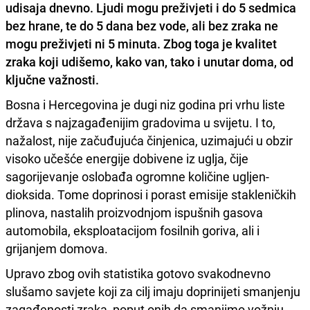
udisaja dnevno. Ljudi mogu preživjeti i do 5 sedmica
bez hrane, te do 5 dana bez vode, ali bez zraka ne
mogu preživjeti ni 5 minuta. Zbog toga je kvalitet
zraka koji udišemo, kako van, tako i unutar doma, od
ključne važnosti.
Bosna i Hercegovina je dugi niz godina pri vrhu liste
država s najzagađenijim gradovima u svijetu. I to,
nažalost, nije začuđujuća činjenica, uzimajući u obzir
visoko učešće energije dobivene iz uglja, čije
sagorijevanje oslobađa ogromne količine ugljen-
dioksida. Tome doprinosi i porast emisije stakleničkih
plinova, nastalih proizvodnjom ispušnih gasova
automobila, eksploatacijom fosilnih goriva, ali i
grijanjem domova.
Upravo zbog ovih statistika gotovo svakodnevno
slušamo savjete koji za cilj imaju doprinijeti smanjenju
zagađenosti zraka, poput onih da smanjimo vožnju