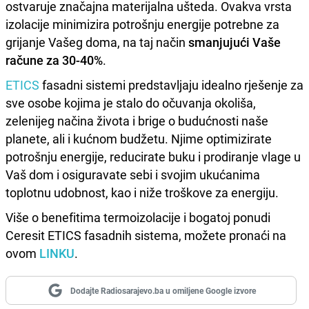
ostvaruje značajna materijalna ušteda. Ovakva vrsta
izolacije minimizira potrošnju energije potrebne za
grijanje Vašeg doma, na taj način
smanjujući Vaše
račune za 30-40%
.
ETICS
fasadni sistemi predstavljaju idealno rješenje za
sve osobe kojima je stalo do očuvanja okoliša,
zelenijeg načina života i brige o budućnosti naše
planete, ali i kućnom budžetu. Njime optimizirate
potrošnju energije, reducirate buku i prodiranje vlage u
Vaš dom i osiguravate sebi i svojim ukućanima
toplotnu udobnost, kao i niže troškove za energiju.
Više o benefitima termoizolacije i bogatoj ponudi
Ceresit ETICS fasadnih sistema, možete pronaći na
ovom
LINKU
.
Dodajte Radiosarajevo.ba u omiljene Google izvore