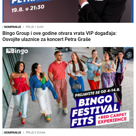
/
KOMPANIJE
I
PRIJE 1 DAN
Bingo Group i ove godine otvara vrata VIP događaja:
Osvojite ulaznice za koncert Petra Graše
/
KOMPANIJE
I
PRIJE 3 DANA