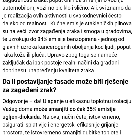
automobilom, vozimo biciklo i slično. Ali, svi znamo da
je realizacija ovih aktivnosti u svakodnevnici često
daleko od realnosti. Kućne emisije stakleničkih plinova
su najveći izvor zagađenja zraka i smoga u gradovima,
te uzrokuju do 84% emisije benzopirena - jednog od
glavnih uzroka kancerogenih oboljenja kod ljudi, poput
raka kože ili pluća. Upravo zbog toga se nameće
zaključak da ipak postoje realni načini da građani
doprinesu unapređenju kvaliteta zraka.
Da li postavljanje fasade može biti rješenje
za zagađeni zrak?
Odgovor je – da! Ulaganje u efikasnu toplotnu izolaciju
Vašeg doma
može smanjiti do čak 35% emisije
ugljen-dioksida
. Na ovaj način ćete, istovremeno,
osigurati isplativije i energetski efikasnije grijanje
prostora, te istovremeno smanjiti gubitke toplote i