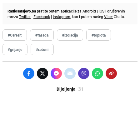
Radiosarajevo.ba
pratite putem aplikacije za
Android
|
iOS
i društvenih
mreža
Twitter
|
Facebook
|
Instagram
, kao i putem našeg
Viber
Chata.
#Ceresit
#fasada
#izolacija
#toplota
#grijanje
#računi
31
Dijeljenja