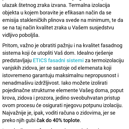
ulazak štetnog zraka izvana. Termalna izolacija
objekta u kojem boravite je efikasan način da se
emisija stakleničkih plinova svede na minimum, te da
se na taj način kvalitet zraka u Vašem susjedstvu
vidljivo poboljša.
Pritom, važno je obratiti pažnju i na kvalitet fasadnog
sistema koji će utopliti Vaš dom. Idealno rješenje
predstavljaju
ETICS fasadni sistemi
za termoizolaciju
vanjskih zidova, jer se sastoje od elemenata koji
istovremeno garantuju maksimalnu nepropusnost i
nenadmašivu izdržljivost. Iako možete izolirati
pojedinačne strukturne elemente Vašeg doma, poput
krova, zidova i prozora, jedino sveobuhvatan pristup
ovom procesu će osigurati njegovu potpunu izolaciju.
Najvažnije je, ipak, voditi računa o zidovima, jer se
preko njih gubi
čak do 40% toplote
.