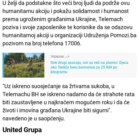
U želji da podstakne što veći broj ljudi da podrže ovu
humanitarnu akciju i pokažu solidarnost i humanost
prema ugroženim građanima Ukrajine, Telemach
poziva i svoje zaposlenike te korisnike da se odazovu
humanitarnoj akciji u organizaciji Udruženja Pomozi.ba
pozivom na broj telefona 17006.
TRENDING
Dok drugi spavaju, oni su već na planini: Djeca
oko Teslića beru borovnice za 25 KM po
kilogramu
"Uz iskreno suosjećanje sa žrtvama sukoba, u
Telemachu BH se iskreno nadamo da će strahote rata
biti zaustavljene u najkraćem mogućem roku i da će
životi i imovina građana Ukrajine biti sigurni".
navedeno je u saopćenju.
United Grupa