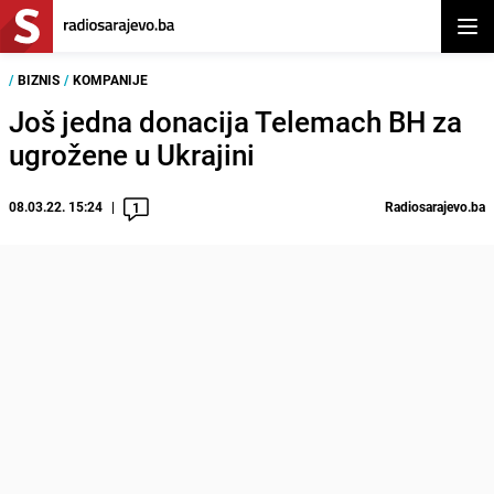
Otvor
/
BIZNIS
/
KOMPANIJE
Još jedna donacija Telemach BH za
ugrožene u Ukrajini
08.03.22. 15:24
Radiosarajevo.ba
1