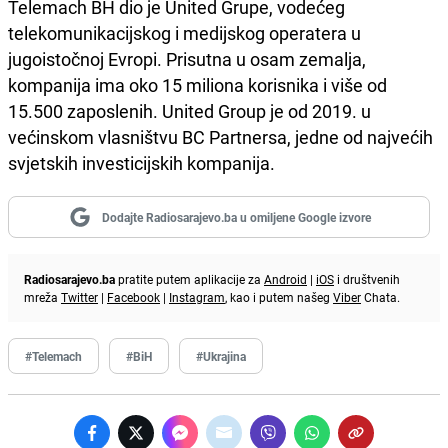
Telemach BH dio je United Grupe, vodećeg
telekomunikacijskog i medijskog operatera u
jugoistočnoj Evropi. Prisutna u osam zemalja,
kompanija ima oko 15 miliona korisnika i više od
15.500 zaposlenih. United Group je od 2019. u
većinskom vlasništvu BC Partnersa, jedne od najvećih
svjetskih investicijskih kompanija.
Dodajte Radiosarajevo.ba u omiljene Google izvore
Radiosarajevo.ba
pratite putem aplikacije za
Android
|
iOS
i društvenih
mreža
Twitter
|
Facebook
|
Instagram
, kao i putem našeg
Viber
Chata.
#Telemach
#BiH
#Ukrajina