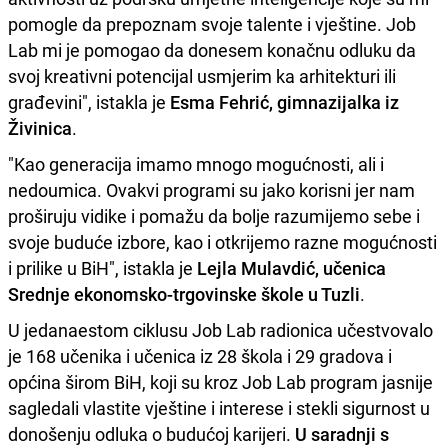
pomogle da prepoznam svoje talente i vještine. Job
Lab mi je pomogao da donesem konačnu odluku da
svoj kreativni potencijal usmjerim ka arhitekturi ili
građevini", istakla je
Esma Fehrić, gimnazijalka iz
Živinica
.
"Kao generacija imamo mnogo mogućnosti, ali i
nedoumica. Ovakvi programi su jako korisni jer nam
proširuju vidike i pomažu da bolje razumijemo sebe i
svoje buduće izbore, kao i otkrijemo razne mogućnosti
i prilike u BiH", istakla je
Lejla Mulavdić, učenica
Srednje ekonomsko-trgovinske škole u Tuzli
.
U jedanaestom ciklusu Job Lab radionica učestvovalo
je 168 učenika i učenica iz 28 škola i 29 gradova i
općina širom BiH, koji su kroz Job Lab program jasnije
sagledali vlastite vještine i interese i stekli sigurnost u
donošenju odluka o budućoj karijeri.
U saradnji s