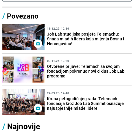
/
Povezano
19.12.25. 12:36
Job Lab studijska posjeta Telemachu:
Snaga mladih lidera koja mijenja Bosnu i
Hercegovinu!
03.11.25. 13:20
Otvorene prijave: Telemach sa svojom
fondacijom pokrenuo novi ciklus Job Lab
programa
24.09.25. 14:40
Kruna petogodišnjeg rada: Telemach
fondacija kroz Job Lab Summit osnažuje
najuspješnije mlade lidere
/
Najnovije