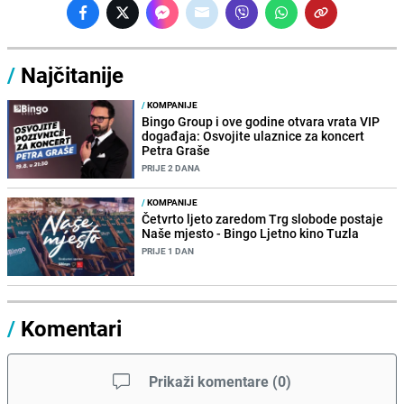
/
Najčitanije
/
KOMPANIJE
Bingo Group i ove godine otvara vrata VIP
događaja: Osvojite ulaznice za koncert
Petra Graše
PRIJE 2 DANA
/
KOMPANIJE
Četvrto ljeto zaredom Trg slobode postaje
Naše mjesto - Bingo Ljetno kino Tuzla
PRIJE 1 DAN
/
Komentari
Prikaži komentare
(
0
)