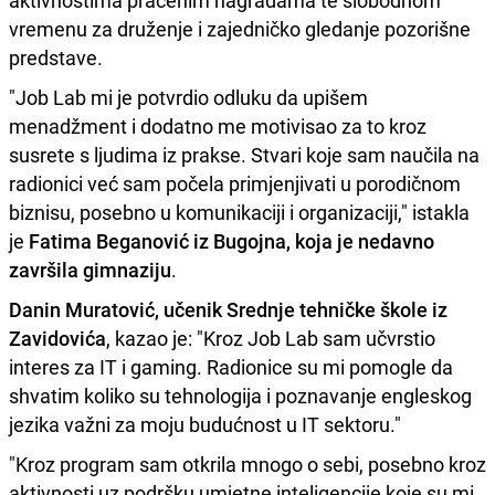
aktivnostima praćenim nagradama te slobodnom
vremenu za druženje i zajedničko gledanje pozorišne
predstave.
"Job Lab mi je potvrdio odluku da upišem
menadžment i dodatno me motivisao za to kroz
susrete s ljudima iz prakse. Stvari koje sam naučila na
radionici već sam počela primjenjivati u porodičnom
biznisu, posebno u komunikaciji i organizaciji," istakla
je
Fatima Beganović iz Bugojna, koja je nedavno
završila gimnaziju
.
Danin Muratović, učenik Srednje tehničke škole iz
Zavidovića
, kazao je: "Kroz Job Lab sam učvrstio
interes za IT i gaming. Radionice su mi pomogle da
shvatim koliko su tehnologija i poznavanje engleskog
jezika važni za moju budućnost u IT sektoru."
"Kroz program sam otkrila mnogo o sebi, posebno kroz
aktivnosti uz podršku umjetne inteligencije koje su mi