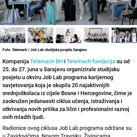
Foto: Telemach / Job Lab studijska posjeta Sarajevu
Kompanija
Telemach BH
i
Telemach fondacija
su od
25. do 27. juna u Sarajevu organizirale studijsku
posjetu u okviru Job Lab programa karijernog
savjetovanja koja je okupila 20 najaktivnijih
srednjoškolaca iz cijele Bosne i Hercegovine, čime je
zaokružen jedanaesti ciklus učenja, istraživanja i
otkrivanja novih prilika za lični i profesionalni razvoj
ovih mladih ljudi.
Radionice ovog ciklusa Job Lab programa održane su
u Zavidovićima, Novom Travniku, Živinicama,