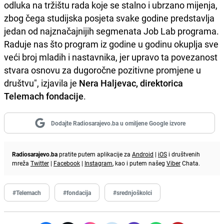
odluka na tržištu rada koje se stalno i ubrzano mijenja,
zbog čega studijska posjeta svake godine predstavlja
jedan od najznačajnijih segmenata Job Lab programa.
Raduje nas što program iz godine u godinu okuplja sve
veći broj mladih i nastavnika, jer upravo ta povezanost
stvara osnovu za dugoročne pozitivne promjene u
društvu", izjavila je
Nera Haljevac, direktorica
Telemach fondacije
.
Dodajte Radiosarajevo.ba u omiljene Google izvore
Radiosarajevo.ba
pratite putem aplikacije za
Android
|
iOS
i društvenih
mreža
Twitter
|
Facebook
|
Instagram
, kao i putem našeg
Viber
Chata.
#Telemach
#fondacija
#srednjoškolci