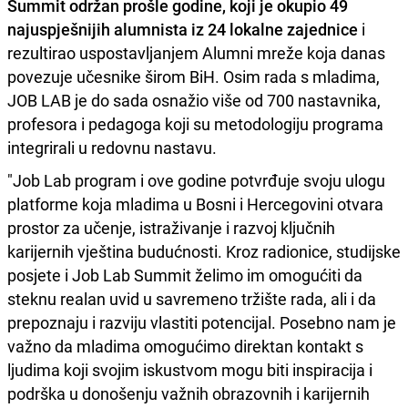
Summit održan prošle godine, koji je okupio 49
najuspješnijih alumnista iz 24 lokalne zajednice
i
rezultirao uspostavljanjem Alumni mreže koja danas
povezuje učesnike širom BiH. Osim rada s mladima,
JOB LAB je do sada osnažio više od 700 nastavnika,
profesora i pedagoga koji su metodologiju programa
integrirali u redovnu nastavu.
"Job Lab program i ove godine potvrđuje svoju ulogu
platforme koja mladima u Bosni i Hercegovini otvara
prostor za učenje, istraživanje i razvoj ključnih
karijernih vještina budućnosti. Kroz radionice, studijske
posjete i Job Lab Summit želimo im omogućiti da
steknu realan uvid u savremeno tržište rada, ali i da
prepoznaju i razviju vlastiti potencijal. Posebno nam je
važno da mladima omogućimo direktan kontakt s
ljudima koji svojim iskustvom mogu biti inspiracija i
podrška u donošenju važnih obrazovnih i karijernih