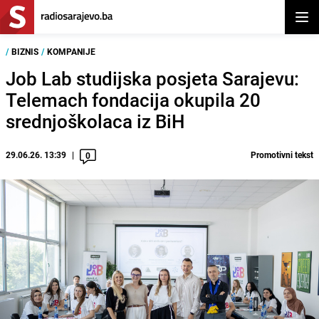
Otvor
/
BIZNIS
/
KOMPANIJE
Job Lab studijska posjeta Sarajevu:
Telemach fondacija okupila 20
srednjoškolaca iz BiH
29.06.26. 13:39
Promotivni tekst
0