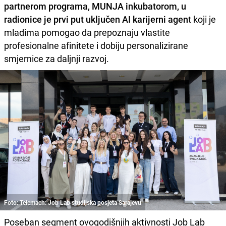
partnerom programa, MUNJA inkubatorom, u
radionice je prvi put uključen AI karijerni agen
t koji je
mladima pomogao da prepoznaju vlastite
profesionalne afinitete i dobiju personalizirane
smjernice za daljnji razvoj.
Foto: Telemach: Job Lab studijska posjeta Sarajevu
Poseban segment ovogodišnjih aktivnosti Job Lab