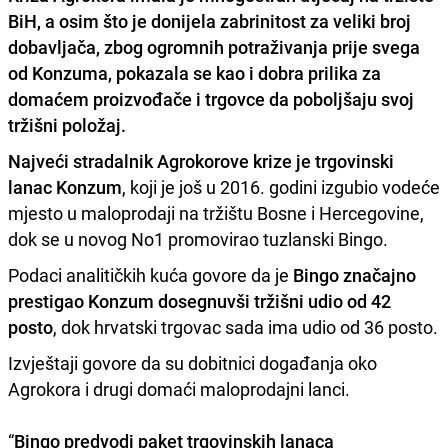
BiH
, a osim što je donijela zabrinitost za veliki broj
dobavljača, zbog ogromnih potraživanja prije svega
od Konzuma, pokazala se kao i dobra prilika za
domaćem proizvođače i trgovce da poboljšaju svoj
tržišni položaj.
Najveći stradalnik Agrokorove krize je trgovinski
lanac Konzum
, koji je još u 2016. godini izgubio vodeće
mjesto u maloprodaji na tržištu Bosne i Hercegovine,
dok se u novog No1 promovirao tuzlanski Bingo.
Podaci analitičkih kuća govore da je
Bingo značajno
prestigao Konzum dosegnuvši tržišni udio od 42
posto
, dok hrvatski trgovac sada ima udio od 36 posto.
Izvještaji govore da su dobitnici događanja oko
Agrokora i drugi domaći maloprodajni lanci.
“
Bingo predvodi paket trgovinskih lanaca