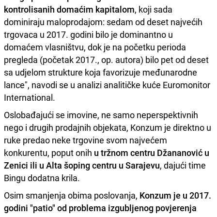
kontrolisanih domaćim kapitalom
, koji sada
dominiraju maloprodajom: sedam od deset najvećih
trgovaca u 2017. godini bilo je dominantno u
domaćem vlasništvu, dok je na početku perioda
pregleda (početak 2017., op. autora) bilo pet od deset
sa udjelom strukture koja favorizuje međunarodne
lance", navodi se u analizi analitičke kuće Euromonitor
International.
Oslobađajući se imovine, ne samo neperspektivnih
nego i drugih prodajnih objekata, Konzum je direktno u
ruke predao neke trgovine svom najvećem
konkurentu, poput onih
u tržnom centru Džananović u
Zenici ili u Alta šoping centru u Sarajevu
, dajući time
Bingu dodatna krila.
Osim smanjenja obima poslovanja,
Konzum je u 2017.
godini "patio" od problema izgubljenog povjerenja