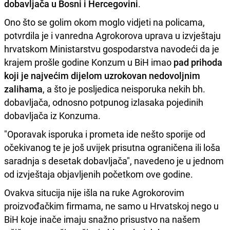
dobavljača u Bosni i Hercegovini
.
Ono što se golim okom moglo vidjeti na policama,
potvrdila je i vanredna Agrokorova uprava u izvještaju
hrvatskom Ministarstvu gospodarstva navodeći da je
krajem prošle godine Konzum u BiH imao
pad prihoda
koji je najvećim dijelom uzrokovan nedovoljnim
zalihama
, a što je posljedica neisporuka nekih bh.
dobavljača, odnosno potpunog izlasaka pojedinih
dobavljača iz Konzuma.
"Oporavak isporuka i prometa ide nešto sporije od
očekivanog te je još uvijek prisutna ograničena ili loša
saradnja s desetak dobavljača", navedeno je u jednom
od izvještaja objavljenih početkom ove godine.
Ovakva situcija nije išla na ruke Agrokorovim
proizvođačkim firmama, ne samo u Hrvatskoj nego u
BiH koje inače imaju snažno prisustvo na našem