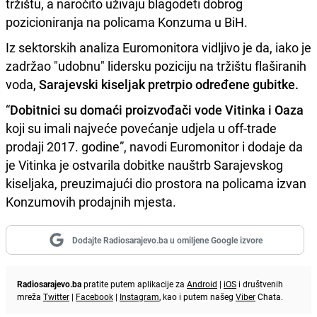
tržištu, a naročito uživaju blagodeti dobrog
pozicioniranja na policama Konzuma u BiH.
Iz sektorskih analiza Euromonitora vidljivo je da, iako je
zadržao "udobnu" lidersku poziciju na tržištu flaširanih
voda,
Sarajevski kiseljak pretrpio određene gubitke.
“
Dobitnici su domaći proizvođači vode Vitinka i Oaza
koji su imali najveće povećanje udjela u off-trade
prodaji 2017. godine”, navodi Euromonitor i dodaje da
je Vitinka je ostvarila dobitke nauštrb Sarajevskog
kiseljaka, preuzimajući dio prostora na policama izvan
Konzumovih prodajnih mjesta.
Dodajte Radiosarajevo.ba u omiljene Google izvore
Radiosarajevo.ba
pratite putem aplikacije za
Android
|
iOS
i društvenih
mreža
Twitter
|
Facebook
|
Instagram
, kao i putem našeg
Viber
Chata.