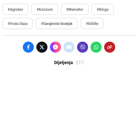
#Agrokor
#Konzum
#Mercator
#Bingo
#Voda Oaza
#Sarajevski kiseljak
#tržište
217
Dijeljenja