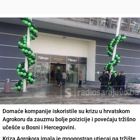
Domaće kompanije iskoristile su krizu u hrvatskom
Agrokoru da zauzmu bolje poizicije i povećaju tržišno
učešće u Bosni i Hercegovini.
Kriza Agrokora imala je mnogostran utjecaj na tržište