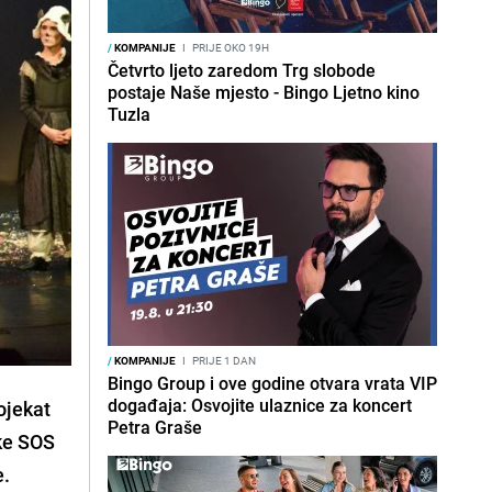
/
KOMPANIJE
I
PRIJE OKO 19H
Četvrto ljeto zaredom Trg slobode
postaje Naše mjesto - Bingo Ljetno kino
Tuzla
/
KOMPANIJE
I
PRIJE 1 DAN
Bingo Group i ove godine otvara vrata VIP
događaja: Osvojite ulaznice za koncert
ojekat
Petra Graše
ške SOS
e.