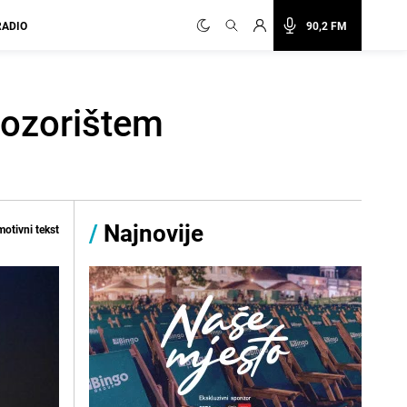
RADIO
90,2 FM
pozorištem
/
Najnovije
otivni tekst