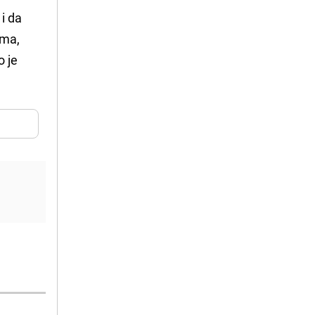
i da
ima,
o je