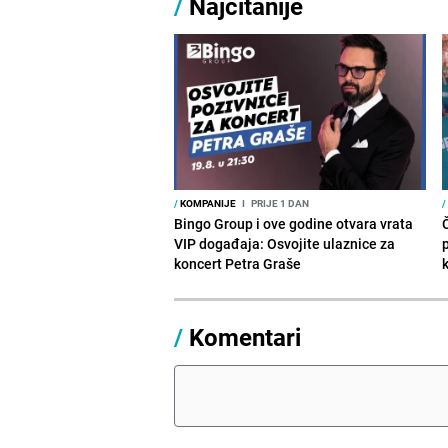
/
Najčitanije
/
KOMPANIJE
I
PRIJE 1 DAN
/
Bingo Group i ove godine otvara vrata
VIP događaja: Osvojite ulaznice za
koncert Petra Graše
/
Komentari