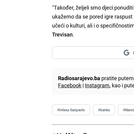
"Također, željeli smo djeci ponudi
ukažemo da se pored igre raspust m
učeći o kulturi, ali i o specifičnost
Trevisan
.
Radiosarajevo.ba
pratite putem 
Facebook
|
Instagram
, kao i p
#Intesa Sanpaolo
#banka
#Narod