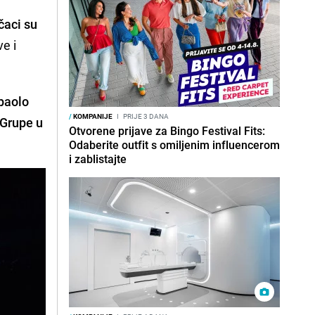
čaci su
e i
npaolo
/
KOMPANIJE
I
PRIJE 3 DANA
 Grupe u
Otvorene prijave za Bingo Festival Fits:
Odaberite outfit s omiljenim influencerom
i zablistajte