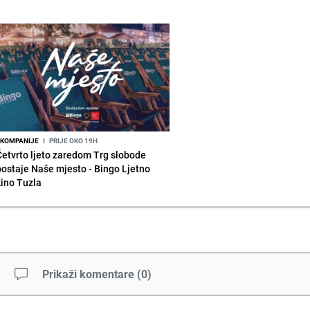
KOMPANIJE
I
PRIJE OKO 19H
Četvrto ljeto zaredom Trg slobode
postaje Naše mjesto - Bingo Ljetno
kino Tuzla
Prikaži komentare
(
0
)