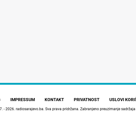
G
IMPRESSUM
KONTAKT
PRIVATNOST
USLOVI KOR
7. - 2026.
radiosarajevo.ba
. Sva prava pridržana. Zabranjeno preuzimanje sadržaja