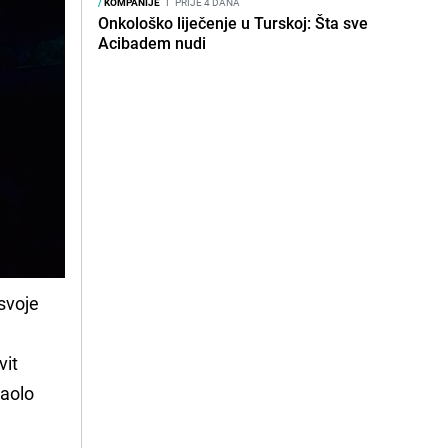
/
KOMPANIJE
I
PRIJE 4 DANA
Onkološko liječenje u Turskoj: Šta sve
Acibadem nudi
svoje
vit
paolo