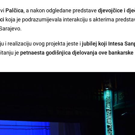
avi
Palčica
, a nakon odgledane predstave
djevojčice i dje
ci
koja je podrazumijevala interakciju s akterima predstav
Sarajevo.
 i realizaciju ovog projekta jeste i
jubilej koji Intesa Sa
pitanju je
petnaesta godišnjica djelovanja ove bankarske