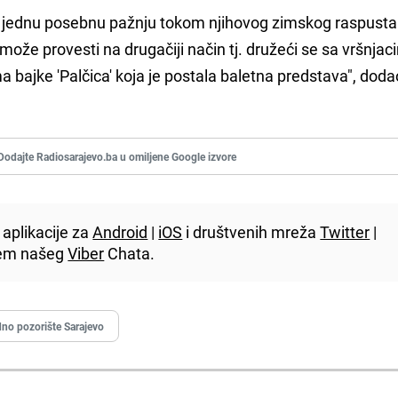
ti jednu posebnu pažnju tokom njihovog zimskog raspusta 
ože provesti na drugačiji način tj. družeći se sa vršnjac
ima bajke 'Palčica' koja je postala baletna predstava", doda
Dodajte Radiosarajevo.ba u omiljene Google izvore
aplikacije za
Android
|
iOS
i društvenih mreža
Twitter
|
utem našeg
Viber
Chata.
no pozorište Sarajevo