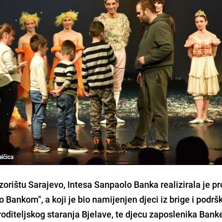
alčica
rištu Sarajevo, Intesa Sanpaolo Banka realizirala je pr
 Bankom", a koji je bio namijenjen djeci iz brige i podr
roditeljskog staranja Bjelave, te djecu zaposlenika Bank