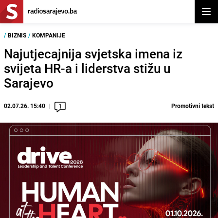
Otvor
/
BIZNIS
/
KOMPANIJE
Najutjecajnija svjetska imena iz
svijeta HR-a i liderstva stižu u
Sarajevo
02.07.26. 15:40
Promotivni tekst
1