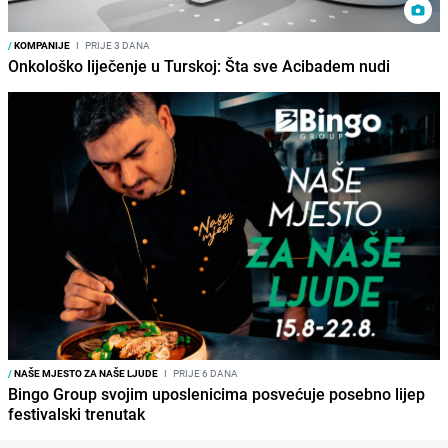
/
KOMPANIJE
I
PRIJE 3 DANA
Onkološko liječenje u Turskoj: Šta sve Acibadem nudi
/
NAŠE MJESTO ZA NAŠE LJUDE
I
PRIJE 6 DANA
Bingo Group svojim uposlenicima posvećuje posebno lijep
festivalski trenutak