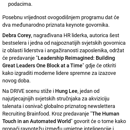
podacima.
Posebnu vrijednost ovogodišnjem programu dat će
dva međunarodno priznata keynote govornika.
Debra Corey
, nagrađivana HR liderka, autorica šest
bestselera i jedna od najpoznatijih svjetskih govornica
iz oblasti liderstva i angažiranosti zaposlenika, održat
će predavanje "
Leadership Reimagined: Building
Great Leaders One Block at a Time
" gdje će otkriti
kako izgraditi moderne lidere spremne za izazove
novog doba.
Na DRIVE scenu stiže i
Hung Lee
, jedan od
najutjecajnijih svjetskih stručnjaka za akviziciju
talenata i osnivač globalno priznatog newslettera
Recruiting Brainfood. Kroz predavanje "
The Human
Touch in an Automated World
" govorit će o tome kako
pronaći ravnotežu između umjetne inteligencije i