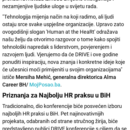
nezamjenjive ljudske uloge u svijetu rada.
"Tehnologija mijenja način na koji radimo, ali ljudi
ostaju srce svake uspješne organizacije. Upravo zato
ovogodišnji slogan 'Human at the HeaRt' odražava
našu želju da otvorimo razgovor o tome kako spojiti
tehnološki napredak s liderstvom, povjerenjem i
razvojem ljudi. Vjerujemo da će DRIVE i ove godine
ponuditi inspiraciju, nova znanja i konkretne ideje koje
će učesnici moći primijeniti u svojim organizacijama"
ističe
Mersiha Mehić, generalna direktorica Alma
Career BH/
MojPosao.ba
.
Priznanja za Najbolju HR praksu u BiH
Tradicionalno, dio konferencije biće posvećen izboru
najboljih HR praksi u BiH. Pet najinovativnijih
projekata, odabranih od strane stručnog žirija, biće
predstavljeno publici DRIVE konferencije s ciljem da se