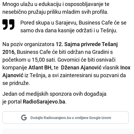
Mnogo ulažu u edukaciju i osposobljavanje te
nesebično pružaju priliku mladim svih profila.
Pored skupa u Sarajevu, Business Cafe će se
samo dva dana kasnije održati i u Tešnju.
Na poziv organizatora
12. Sajma privrede Tešanj
2016,
Business Cafe će biti održan na Gradini s
početkom u 15,00 sati. Govornici će biti osnivači
kompanije
Atlant BH,
te
Dženan Ajanović
vlasnik
Inox
Ajanović
iz Tešnja, a svi zainteresirani su pozvani da
se pridruže.
Jedan od medijskih sponzora ovih događaja
je portal
RadioSarajevo.ba
.
Dodajte Radiosarajevo.ba u omiljene Google izvore