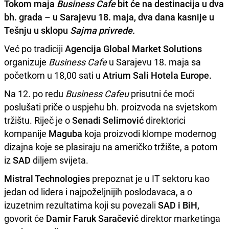
Tokom maja
Business Cafe
bit će na destinacija u dva
bh. grada – u
Sarajevu
18. maja, dva dana kasnije u
Tešnju
u sklopu
Sajma privrede.
Već po tradiciji
Agencija Global Market Solutions
organizuje
Business Cafe
u Sarajevu 18. maja sa
početkom u 18,00 sati u
Atrium Sali Hotela Europe.
Na 12. po redu
Business Cafeu
prisutni će moći
poslušati priče o uspjehu bh. proizvoda na svjetskom
tržištu. Riječ je o
Senadi Selimović
direktorici
kompanije
Maguba
koja proizvodi klompe modernog
dizajna koje se plasiraju na američko tržište, a potom
iz
SAD
diljem svijeta.
Mistral Technologies
prepoznat je u IT sektoru kao
jedan od lidera i najpoželjnijih poslodavaca, a o
izuzetnim rezultatima koji su povezali
SAD i BiH,
govorit će
Damir Faruk Saračević
direktor marketinga