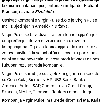
biznismena današnjice, britanski milijarder Richard
Branson
, saznaje
BiznisInfo
.
Osnivač kompanije Virgin Pulse d.o.o je Virgin Pulse
Inc. iz Sjedinjenih Američkih Država.
Virgin Pulse se bavi dizajniranjem tehnologija čiji je cilj
unapređenje zdravih navika radnika u raznim
kompanijama. Cilj ovih tehnologija je da radnici razviju
zdrave navike i da se poboljša njihovo ukupno stanje,
da bi se time povećala i njihova produktivnost na poslu
i ukupan rezultat rada kompanije.
Virgin Pulse sarađuje su svjetskim gigantima kao što
su Coca-Cola, Siemens, HP, UBS Bank, Bank of
America, Aetna, SAP, Cummins, UniCredit Group,
Skandia, Nestle, Thomson Reuters i mnogi drugi.
Kompanija Virgin Pulse ima urede širom svijeta. Kada