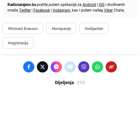
Radiosarajevo.ba
pratite putem aplikacije za
Android
|
iOS
i društvenih
mreža
Twitter
|
Facebook
|
Instagram
, kao i putem našeg
Viber
Chata.
#Richard Branson
#kompanije
#milijarderi
#registracija
298
Dijeljenja