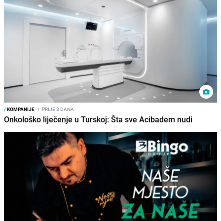
/
KOMPANIJE
I
PRIJE 3 DANA
Onkološko liječenje u Turskoj: Šta sve Acibadem nudi