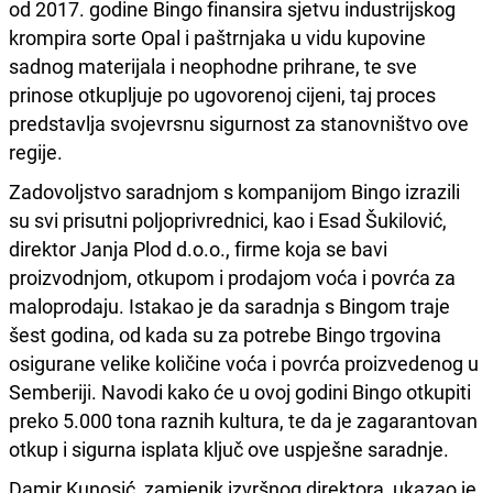
od 2017. godine Bingo finansira sjetvu industrijskog
krompira sorte Opal i paštrnjaka u vidu kupovine
sadnog materijala i neophodne prihrane, te sve
prinose otkupljuje po ugovorenoj cijeni, taj proces
predstavlja svojevrsnu sigurnost za stanovništvo ove
regije.
Zadovoljstvo saradnjom s kompanijom Bingo izrazili
su svi prisutni poljoprivrednici, kao i Esad Šukilović,
direktor Janja Plod d.o.o., firme koja se bavi
proizvodnjom, otkupom i prodajom voća i povrća za
maloprodaju. Istakao je da saradnja s Bingom traje
šest godina, od kada su za potrebe Bingo trgovina
osigurane velike količine voća i povrća proizvedenog u
Semberiji. Navodi kako će u ovoj godini Bingo otkupiti
preko 5.000 tona raznih kultura, te da je zagarantovan
otkup i sigurna isplata ključ ove uspješne saradnje.
Damir Kunosić, zamjenik izvršnog direktora, ukazao je