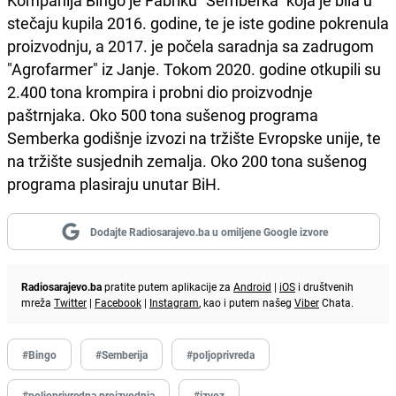
Kompanija Bingo je Fabriku "Semberka" koja je bila u
stečaju kupila 2016. godine, te je iste godine pokrenula
proizvodnju, a 2017. je počela saradnja sa zadrugom
"Agrofarmer" iz Janje. Tokom 2020. godine otkupili su
2.400 tona krompira i probni dio proizvodnje
paštrnjaka. Oko 500 tona sušenog programa
Semberka godišnje izvozi na tržište Evropske unije, te
na tržište susjednih zemalja. Oko 200 tona sušenog
programa plasiraju unutar BiH.
Dodajte Radiosarajevo.ba u omiljene Google izvore
Radiosarajevo.ba
pratite putem aplikacije za
Android
|
iOS
i društvenih
mreža
Twitter
|
Facebook
|
Instagram
, kao i putem našeg
Viber
Chata.
#Bingo
#Semberija
#poljoprivreda
#poljoprivredna proizvodnja
#izvoz