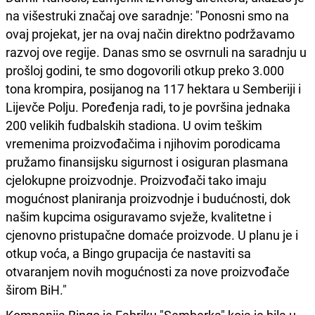
na višestruki značaj ove saradnje: "Ponosni smo na
ovaj projekat, jer na ovaj način direktno podržavamo
razvoj ove regije. Danas smo se osvrnuli na saradnju u
prošloj godini, te smo dogovorili otkup preko 3.000
tona krompira, posijanog na 117 hektara u Semberiji i
Lijevče Polju. Poređenja radi, to je površina jednaka
200 velikih fudbalskih stadiona. U ovim teškim
vremenima proizvođačima i njihovim porodicama
pružamo finansijsku sigurnost i osiguran plasmana
cjelokupne proizvodnje. Proizvođači tako imaju
mogućnost planiranja proizvodnje i budućnosti, dok
našim kupcima osiguravamo svježe, kvalitetne i
cjenovno pristupačne domaće proizvode. U planu je i
otkup voća, a Bingo grupacija će nastaviti sa
otvaranjem novih mogućnosti za nove proizvođače
širom BiH."