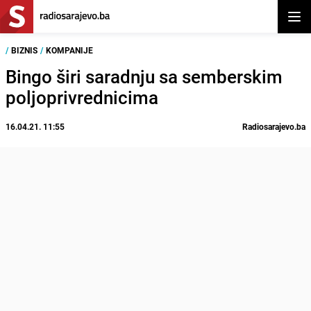
Otvor
/
BIZNIS
/
KOMPANIJE
Bingo širi saradnju sa semberskim
poljoprivrednicima
16.04.21. 11:55
Radiosarajevo.ba