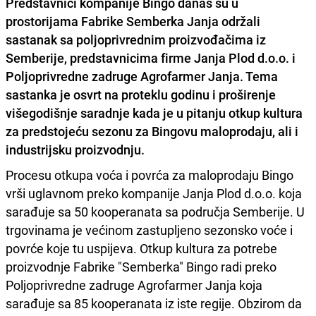
Predstavnici kompanije Bingo danas su u
prostorijama Fabrike Semberka Janja održali
sastanak sa poljoprivrednim proizvođačima iz
Semberije, predstavnicima firme Janja Plod d.o.o. i
Poljoprivredne zadruge Agrofarmer Janja. Tema
sastanka je osvrt na proteklu godinu i proširenje
višegodišnje saradnje kada je u pitanju otkup kultura
za predstojeću sezonu za Bingovu maloprodaju, ali i
industrijsku proizvodnju.
Procesu otkupa voća i povrća za maloprodaju Bingo
vrši uglavnom preko kompanije Janja Plod d.o.o. koja
sarađuje sa 50 kooperanata sa područja Semberije. U
trgovinama je većinom zastupljeno sezonsko voće i
povrće koje tu uspijeva. Otkup kultura za potrebe
proizvodnje Fabrike "Semberka" Bingo radi preko
Poljoprivredne zadruge Agrofarmer Janja koja
sarađuje sa 85 kooperanata iz iste regije. Obzirom da