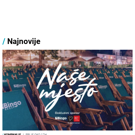
/
Najnovije
/
KOMPANIJE
I
PRIJE OKO 17H