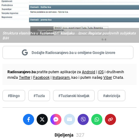
Struktura vlasništva u Tuzlanskom kiseljaku Izvor: Registar poslovnih subjekata
BiH
Dodajte Radiosarajevo.ba u omiljene Google izvore
Radiosarajevo.ba
pratite putem aplikacije za
Android
|
iOS
i društvenih
mreža
Twitter
|
Facebook
|
Instagram
, kao i putem našeg
Viber
Chata.
#Bingo
#Tuzla
#Tuzlanski kiseljak
#akvizicija
327
Dijeljenja