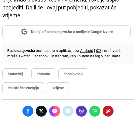
pobjediti. Da li će i ovaj put pobjediti, pokazat će
vrijeme.
Dodajte Radiosarajevo.ba u omiljene Google izvore
Radiosarajevo.ba
pratite putem aplikacije za
Android
|
iOS
i društvenih
mreža
Twitter
|
Facebook
|
Instagram
, kao i putem našeg
Viber
Chata.
#Aluminij
#Mostar
#poslovanje
#električna energija
#cijene