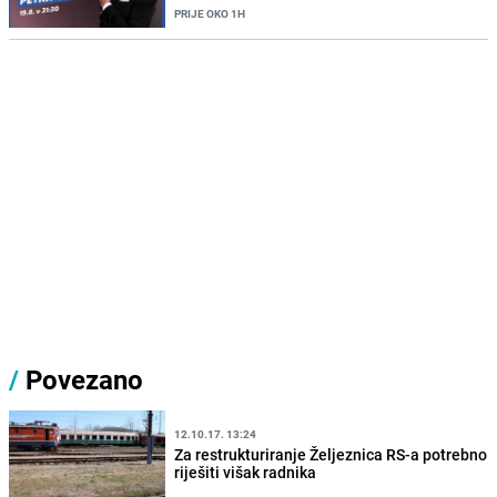
PRIJE OKO 1H
/
Povezano
12.10.17. 13:24
Za restrukturiranje Željeznica RS-a potrebno
riješiti višak radnika