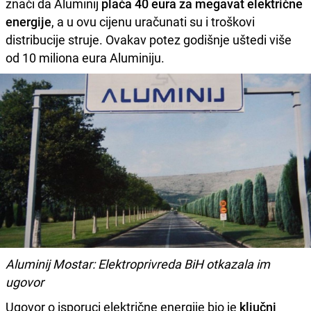
znači da Aluminij
plaća 40 eura za megavat električne
energije
, a u ovu cijenu uračunati su i troškovi
distribucije struje. Ovakav potez godišnje uštedi više
od 10 miliona eura Aluminiju.
Aluminij Mostar: Elektroprivreda BiH otkazala im
ugovor
Ugovor o isporuci električne energije bio je
ključni