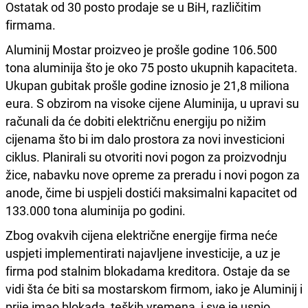
Ostatak od 30 posto prodaje se u BiH, različitim
firmama.
Aluminij Mostar proizveo je prošle godine 106.500
tona aluminija što je oko 75 posto ukupnih kapaciteta.
Ukupan gubitak prošle godine iznosio je 21,8 miliona
eura. S obzirom na visoke cijene Aluminija, u upravi su
računali da će dobiti električnu energiju po nižim
cijenama što bi im dalo prostora za novi investicioni
ciklus. Planirali su otvoriti novi pogon za proizvodnju
žice, nabavku nove opreme za preradu i novi pogon za
anode, čime bi uspjeli dostići maksimalni kapacitet od
133.000 tona aluminija po godini.
Zbog ovakvih cijena električne energije firma neće
uspjeti implementirati najavljene investicije, a uz je
firma pod stalnim blokadama kreditora. Ostaje da se
vidi šta će biti sa mostarskom firmom, iako je Aluminij i
prije imao blokada, teških vremena, i sve je uspio