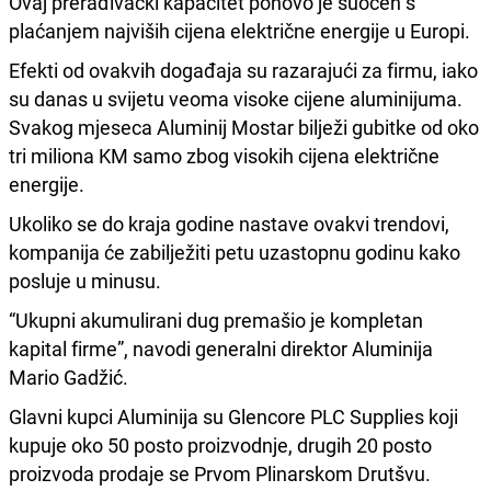
Ovaj prerađivački kapacitet ponovo je suočen s
plaćanjem najviših cijena električne energije u Europi.
Efekti od ovakvih događaja su razarajući za firmu, iako
su danas u svijetu veoma visoke cijene aluminijuma.
Svakog mjeseca Aluminij Mostar bilježi gubitke od oko
tri miliona KM samo zbog visokih cijena električne
energije.
Ukoliko se do kraja godine nastave ovakvi trendovi,
kompanija će zabilježiti petu uzastopnu godinu kako
posluje u minusu.
“Ukupni akumulirani dug premašio je kompletan
kapital firme”, navodi generalni direktor Aluminija
Mario Gadžić.
Glavni kupci Aluminija su Glencore PLC Supplies koji
kupuje oko 50 posto proizvodnje, drugih 20 posto
proizvoda prodaje se Prvom Plinarskom Drutšvu.