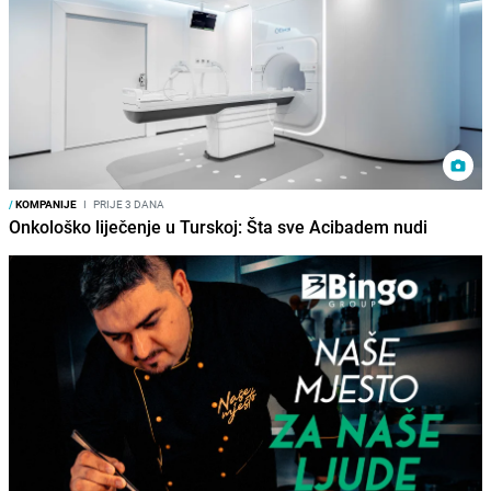
/
KOMPANIJE
I
PRIJE 3 DANA
Onkološko liječenje u Turskoj: Šta sve Acibadem nudi