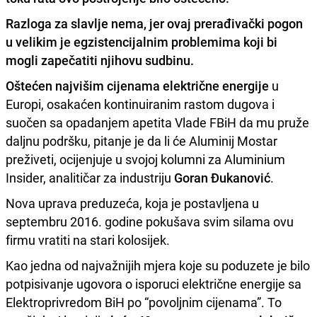
Razloga za slavlje nema, jer ovaj prerađivački pogon
u velikim je egzistencijalnim problemima koji bi
mogli zapečatiti njihovu sudbinu.
Oštećen najvišim cijenama električne energije
u
Europi, osakaćen kontinuiranim rastom dugova i
suočen sa opadanjem apetita Vlade FBiH da mu pruže
daljnu podršku, pitanje je da li će Aluminij Mostar
preživeti, ocijenjuje u svojoj kolumni za Aluminium
Insider, analitičar za industriju
Goran Đukanović
.
Nova uprava preduzeća, koja je postavljena u
septembru 2016. godine pokušava svim silama ovu
firmu vratiti na stari kolosijek.
Kao jedna od najvažnijih mjera koje su poduzete je bilo
potpisivanje ugovora o isporuci električne energije sa
Elektroprivredom BiH po “povoljnim cijenama”. To