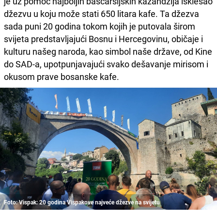
je uz pomoć najboljih baščaršijskih kazandžija isklesao
džezvu u koju može stati 650 litara kafe. Ta džezva
sada puni 20 godina tokom kojih je putovala širom
svijeta predstavljajući Bosnu i Hercegovinu, običaje i
kulturu našeg naroda, kao simbol naše države, od Kine
do SAD-a, upotpunjavajući svako dešavanje mirisom i
okusom prave bosanske kafe.
Foto: Vispak: 20 godina Vispakove najveće džezve na svijetu