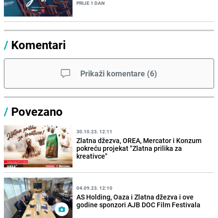
PRIJE 1 DAN
/
Komentari
Prikaži komentare
(
6
)
/
Povezano
30.10.23. 12:11
Zlatna džezva, OREA, Mercator i Konzum
pokreću projekat "Zlatna prilika za
kreativce"
04.09.23. 12:10
AS Holding, Oaza i Zlatna džezva i ove
godine sponzori AJB DOC Film Festivala