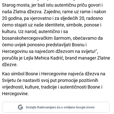
Starog mosta, jer baš istu autentičnu priču govori i
naša Zlatna džezva. Zajedno, rame uz rame i nakon
20 godina, pa vjerovatno i za sljedećih 20, radosno
ćemo stajati uz naše identitete, simbole, ponose i
kulturu. Uz narod, autentično i sa
bosanskohercegovačkim šarmom, obećavamo da
ćemo uvijek ponosno predstavljati Bosnu i
Hercegovinu sa najvećom džezvom na svijetu!",
poručila je Lejla Mehica Kadrić, brand manager Zlatne
džezve.
Kao simbol Bosne i Hercegovine najveća džezva na
Svijetu će nastaviti svoj put promocije pozitivnih
vrijednosti, kulture, tradicije i autentičnosti Bosne i
Hercegovine.
Dodajte Radiosarajevo.ba u omiljene Google izvore