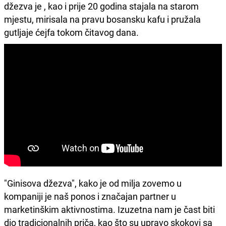
džezva je , kao i prije 20 godina stajala na starom
mjestu, mirisala na pravu bosansku kafu i pružala
gutljaje ćejfa tokom čitavog dana.
"Ginisova džezva", kako je od milja zovemo u
kompaniji je naš ponos i značajan partner u
marketinškim aktivnostima. Izuzetna nam je čast biti
dio tradicionalnih priča, kao što su upravo skokovi sa