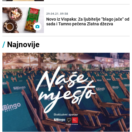
29.04.21. 09:58
Novo iz Vispaka: Za ljubitelje "blago jače" od
sada i Tamno pečena Zlatna džezva
/
Najnovije