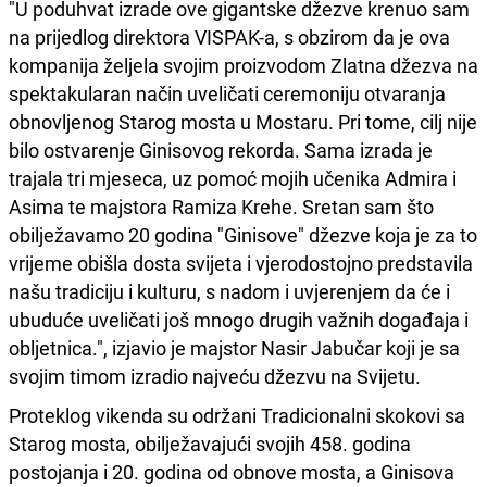
"U poduhvat izrade ove gigantske džezve krenuo sam
na prijedlog direktora VISPAK-a, s obzirom da je ova
kompanija željela svojim proizvodom Zlatna džezva na
spektakularan način uveličati ceremoniju otvaranja
obnovljenog Starog mosta u Mostaru. Pri tome, cilj nije
bilo ostvarenje Ginisovog rekorda. Sama izrada je
trajala tri mjeseca, uz pomoć mojih učenika Admira i
Asima te majstora Ramiza Krehe. Sretan sam što
obilježavamo 20 godina "Ginisove" džezve koja je za to
vrijeme obišla dosta svijeta i vjerodostojno predstavila
našu tradiciju i kulturu, s nadom i uvjerenjem da će i
ubuduće uveličati još mnogo drugih važnih događaja i
obljetnica.", izjavio je majstor Nasir Jabučar koji je sa
svojim timom izradio najveću džezvu na Svijetu.
Proteklog vikenda su održani Tradicionalni skokovi sa
Starog mosta, obilježavajući svojih 458. godina
postojanja i 20. godina od obnove mosta, a Ginisova