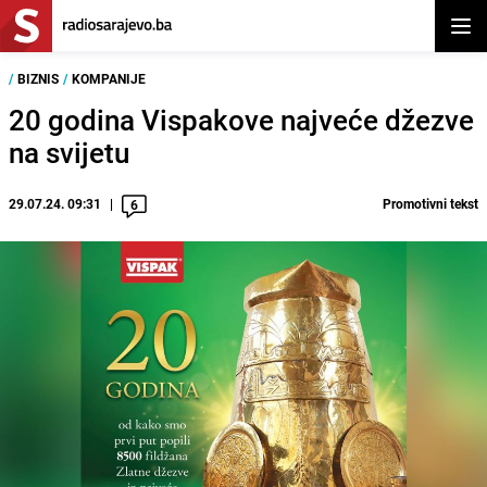
Otvor
/
BIZNIS
/
KOMPANIJE
20 godina Vispakove najveće džezve
na svijetu
29.07.24. 09:31
Promotivni tekst
6