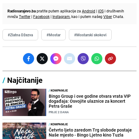
Radiosarajevo.ba
pratite putem aplikacije za
Android
|
iOS
i društvenih
mreža
Twitter
|
Facebook
|
Instagram
, kao i putem našeg
Viber
Chata.
#Zlatna Džezva
#Mostar
#Mostarski skokovi
/
Najčitanije
/
KOMPANIJE
Bingo Group i ove godine otvara vrata VIP
događaja: Osvojite ulaznice za koncert
Petra Graše
PRIJE 2 DANA
/
KOMPANIJE
Četvrto ljeto zaredom Trg slobode postaje
Naše mjesto - Bingo Ljetno kino Tuzla