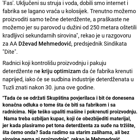
'Fas'. Uključeni su struja i voda, dobili smo internet i
fabrika se lagano vraća u kolosijek. Trenutno možemo
proizvoditi samo tečne deterdžente, a praškaste ne
možemo jer su parovod u dužini od 250 metara oštetili
kradljivci sekundarnih sirovina", rekao je u razgovoru
za AA
Dževad Mehmedović
, predsjednik Sindikata
"Dite".
Radnici koji kontrolišu proizvodnju i pakuju
deterdžente n
e kriju optimizam
da će fabrika krenuti
naprijed, iako će se sudbina industrije deterdženata u
Tuzli znati nakon 30. juna ove godine.
"Tada će se održati Skupština povjerilaca i bit će donesena
konačna odluka o tome šta će biti sa fabrikom i sa
radnicima. Nije teško upaliti mašine i pokrenuti proizvodnju.
Nama treba ozbiljan kupac, koji će obezbijediti materijal,
jer kada plasiramo pet tona deterdženta za suđe na tržište,
šta ćemo onda? Sada radimo sa starim zalihama, ali bez
sirovine nema ni proizvodnje", rekao je Mehmedović.