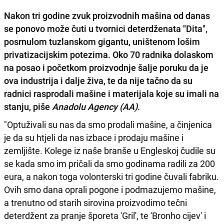
Nakon tri godine zvuk proizvodnih mašina od danas
se ponovo može čuti u tvornici deterdženata "Dita",
posrnulom tuzlanskom gigantu, uništenom lošim
privatizacijskim potezima. Oko
70 radnika
dolaskom
na posao i početkom proizvodnje šalje poruku da je
ova industrija i dalje živa, te da nije tačno da su
radnici rasprodali mašine i materijala koje su imali na
stanju, piše
Anadolu Agency (AA)
.
"Optuživali su nas da smo prodali mašine, a činjenica
je da su htjeli da nas izbace i prodaju mašine i
zemljište. Kolege iz naše branše u Engleskoj čudile su
se kada smo im pričali da smo godinama radili za 200
eura, a nakon toga volonterski tri godine čuvali fabriku.
Ovih smo dana oprali pogone i podmazujemo mašine,
a trenutno od starih sirovina proizvodimo tečni
deterdžent za pranje šporeta 'Gril', te 'Bronho cijev' i