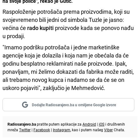
na svoje police", rekao je Gutić.
Raspoloženje potrošača prema proizvodima, koji su
svojevremeno bili jedni od simbola Tuzle je jasno:
većina će
rado kupiti
proizvode kada se ponovo nađu
u prodaji.
"Imamo podršku potrošača i jedne marketinške
agencije koja je dolazila i koja nam je obećala da će
godinu besplatno reklamirati naše proizvode. Ipak,
ponavljam, mi želimo dokazati da fabrika može raditi,
ali trebamo novog kupca i nadamo se da će se on
uskoro pojaviti", zaključio je Mehmedović.
Dodajte Radiosarajevo.ba u omiljene Google izvore
Radiosarajevo.ba
pratite putem aplikacije za
Android
|
iOS
i društvenih
mreža
Twitter
|
Facebook
|
Instagram
, kao i putem našeg
Viber
Chata.