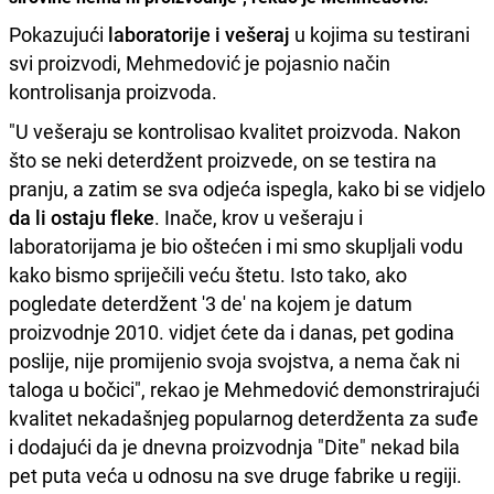
Pokazujući
laboratorije i vešeraj
u kojima su testirani
svi proizvodi, Mehmedović je pojasnio način
kontrolisanja proizvoda.
"U vešeraju se kontrolisao kvalitet proizvoda. Nakon
što se neki deterdžent proizvede, on se testira na
pranju, a zatim se sva odjeća ispegla, kako bi se vidjelo
da li ostaju fleke
. Inače, krov u vešeraju i
laboratorijama je bio oštećen i mi smo skupljali vodu
kako bismo spriječili veću štetu. Isto tako, ako
pogledate deterdžent '3 de' na kojem je datum
proizvodnje 2010. vidjet ćete da i danas, pet godina
poslije, nije promijenio svoja svojstva, a nema čak ni
taloga u bočici", rekao je Mehmedović demonstrirajući
kvalitet nekadašnjeg popularnog deterdženta za suđe
i dodajući da je dnevna proizvodnja "Dite" nekad bila
pet puta veća u odnosu na sve druge fabrike u regiji.