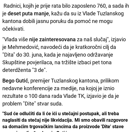
Radnici, kojih je prije rata bilo zaposleno 760, a sada ih
je
deset puta manje
, kažu da su iz Vlade Tuzlanskog
kantona dobili jasnu poruku da pomoć ne mogu
očekivati.
"Vlada više
nije zainteresovana
za naš slučaj", izjavio
je Mehmedović, navodeći da je kratkoročni cilj da
"Dita" do 30. juna, kada je najavljeno održavanje
Skupštine povjerilaca, na tržište izbaci pet tona
deterdženta "3 de".
Bego Gutić
, premijer Tuzlanskog kantona, prilikom
nedavne konferencije za medije, na kojoj je iznio
rezultate o 100 dana rada Vlade TK, izjavio je da je
problem "Dite" stvar suda.
"Sud će odlučiti da li će ići u stečajni postupak, ali treba
naglasiti da stečaj nije likvidacija. Mi smo obavili razgovore
sa domaćim trgovačkim lancima da proizvode 'Dite' stave