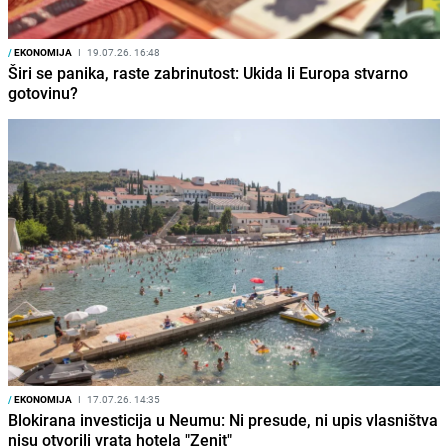
/
EKONOMIJA
I
19.07.26. 16:48
Širi se panika, raste zabrinutost: Ukida li Europa stvarno
gotovinu?
/
EKONOMIJA
I
17.07.26. 14:35
Blokirana investicija u Neumu: Ni presude, ni upis vlasništva
nisu otvorili vrata hotela "Zenit"