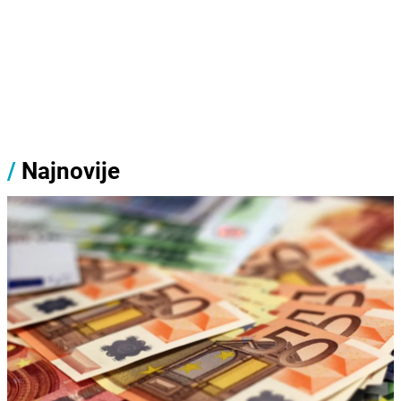
/
Najnovije