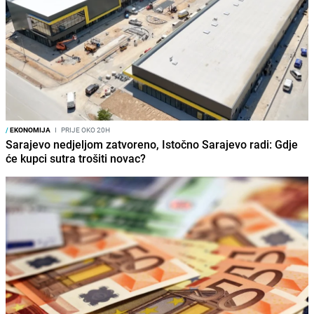
/
EKONOMIJA
I
PRIJE OKO 20H
Sarajevo nedjeljom zatvoreno, Istočno Sarajevo radi: Gdje
će kupci sutra trošiti novac?