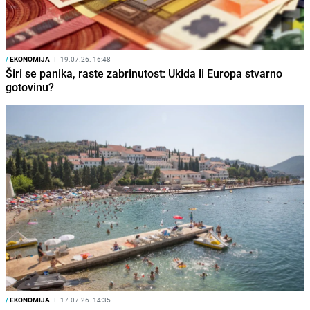
/
EKONOMIJA
I
19.07.26. 16:48
Širi se panika, raste zabrinutost: Ukida li Europa stvarno
gotovinu?
/
EKONOMIJA
I
17.07.26. 14:35