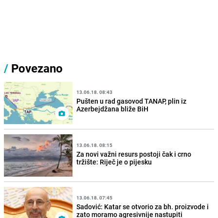
/
Povezano
13.06.18. 08:43
Pušten u rad gasovod TANAP, plin iz
Azerbejdžana bliže BiH
13.06.18. 08:15
Za novi važni resurs postoji čak i crno
tržište: Riječ je o pijesku
13.06.18. 07:45
Sadović: Katar se otvorio za bh. proizvode i
zato moramo agresivnije nastupiti