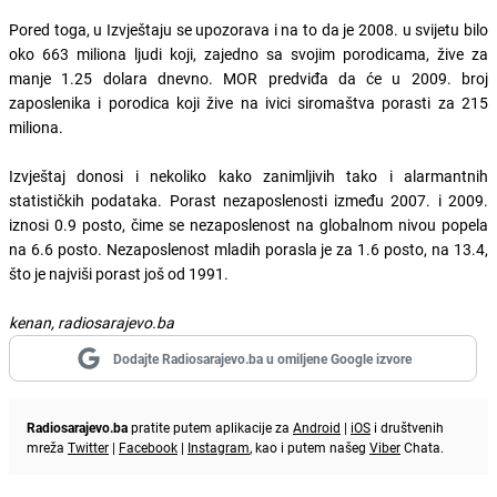
Pored toga, u Izvještaju se upozorava i na to da je 2008. u svijetu bilo
oko 663 miliona ljudi koji, zajedno sa svojim porodicama, žive za
manje 1.25 dolara dnevno. MOR predviđa da će u 2009. broj
zaposlenika i porodica koji žive na ivici siromaštva porasti za 215
miliona.
Izvještaj donosi i nekoliko kako zanimljivih tako i alarmantnih
statističkih podataka. Porast nezaposlenosti između 2007. i 2009.
iznosi 0.9 posto, čime se nezaposlenost na globalnom nivou popela
na 6.6 posto. Nezaposlenost mladih porasla je za 1.6 posto, na 13.4,
što je najviši porast još od 1991.
kenan, radiosarajevo.ba
Dodajte Radiosarajevo.ba u omiljene Google izvore
Radiosarajevo.ba
pratite putem aplikacije za
Android
|
iOS
i društvenih
mreža
Twitter
|
Facebook
|
Instagram
, kao i putem našeg
Viber
Chata.