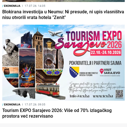
/
EKONOMIJA
I
17.07.26. 14:35
Blokirana investicija u Neumu: Ni presude, ni upis vlasništva
nisu otvorili vrata hotela "Zenit"
/
EKONOMIJA
I
17.07.26. 09:35
Tourism EXPO Sarajevo 2026: Više od 70% izlagačkog
prostora već rezervisano