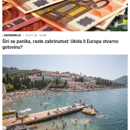
/
EKONOMIJA
I
19.07.26. 16:48
Širi se panika, raste zabrinutost: Ukida li Europa stvarno
gotovinu?