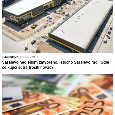
/
EKONOMIJA
I
PRIJE OKO 11H
Sarajevo nedjeljom zatvoreno, Istočno Sarajevo radi: Gdje
će kupci sutra trošiti novac?