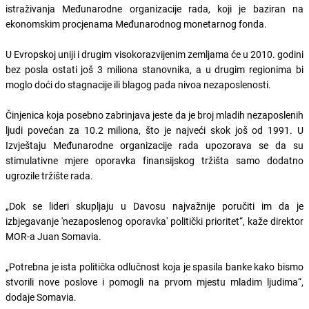
istraživanja Međunarodne organizacije rada, koji je baziran na
ekonomskim procjenama Međunarodnog monetarnog fonda.
U Evropskoj uniji i drugim visokorazvijenim zemljama će u 2010. godini
bez posla ostati još 3 miliona stanovnika, a u drugim regionima bi
moglo doći do stagnacije ili blagog pada nivoa nezaposlenosti.
Činjenica koja posebno zabrinjava jeste da je broj mladih nezaposlenih
ljudi povećan za 10.2 miliona, što je najveći skok još od 1991. U
Izvještaju Međunarodne organizacije rada upozorava se da su
stimulativne mjere oporavka finansijskog tržišta samo dodatno
ugrozile tržište rada.
„Dok se lideri skupljaju u Davosu najvažnije poručiti im da je
izbjegavanje 'nezaposlenog oporavka' politički prioritet“, kaže direktor
MOR-a Juan Somavia.
„Potrebna je ista politička odlučnost koja je spasila banke kako bismo
stvorili nove poslove i pomogli na prvom mjestu mladim ljudima“,
dodaje Somavia.