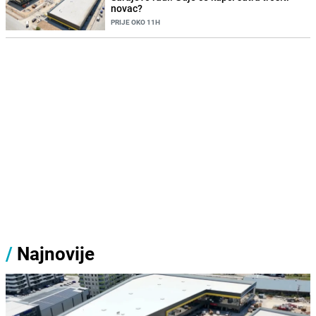
novac?
PRIJE OKO 11H
/
Najnovije