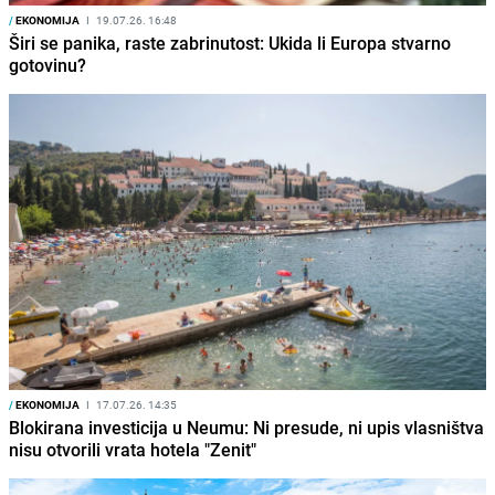
/
EKONOMIJA
I
19.07.26. 16:48
Širi se panika, raste zabrinutost: Ukida li Europa stvarno
gotovinu?
/
EKONOMIJA
I
17.07.26. 14:35
Blokirana investicija u Neumu: Ni presude, ni upis vlasništva
nisu otvorili vrata hotela "Zenit"