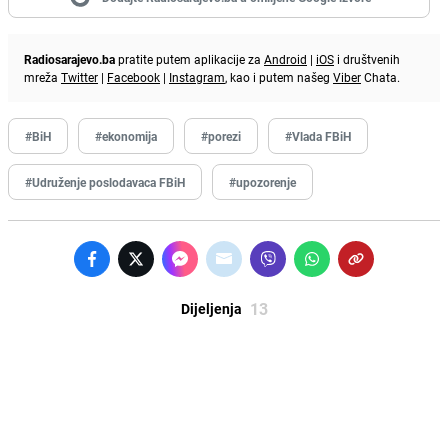
Radiosarajevo.ba
pratite putem aplikacije za
Android
|
iOS
i društvenih
mreža
Twitter
|
Facebook
|
Instagram
, kao i putem našeg
Viber
Chata.
#BiH
#ekonomija
#porezi
#Vlada FBiH
#Udruženje poslodavaca FBiH
#upozorenje
13
Dijeljenja