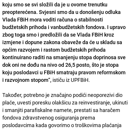
koju smo se svi složili da je u ovome trenutku
preopterećena. Svjesni smo da u donošenju odluka
Vlada FBiH mora voditi računa o stabilnosti
budžetskih prihoda i vanbudžetskih fondova. I upravo
zbog toga smo i predložili da se Vlada FBiH kroz
izmjene i dopune zakona obaveže da će u skladu sa
općim razvojem i rastom budžetskih prihoda
kontinuirano raditi na smanjenju stopa doprinosa sve
dok oni ne dođu na nivo od 26,5 posto, što je stopa
koju poslodavci u FBiH smatraju pravom reformskom
i razvojnom stopom“,
ističu iz UPFBiH.
Također, potrebno je značajno podići neoporezivi dio
plaće, uvesti poresku olakšicu za reinvestiranje, ukinuti
i smanjiti parafiskalne namete, prestati sa haračem
fondova zdravstvenog osiguranja prema
poslodavcima kada govorimo o troškovima plaćanja