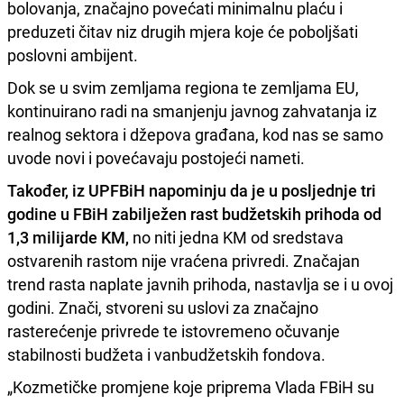
bolovanja, značajno povećati minimalnu plaću i
preduzeti čitav niz drugih mjera koje će poboljšati
poslovni ambijent.
Dok se u svim zemljama regiona te zemljama EU,
kontinuirano radi na smanjenju javnog zahvatanja iz
realnog sektora i džepova građana, kod nas se samo
uvode novi i povećavaju postojeći nameti.
Također, iz UPFBiH napominju da je u posljednje tri
godine u FBiH zabilježen rast budžetskih prihoda od
1,3 milijarde KM,
no niti jedna KM od sredstava
ostvarenih rastom nije vraćena privredi. Značajan
trend rasta naplate javnih prihoda, nastavlja se i u ovoj
godini. Znači, stvoreni su uslovi za značajno
rasterećenje privrede te istovremeno očuvanje
stabilnosti budžeta i vanbudžetskih fondova.
„Kozmetičke promjene koje priprema Vlada FBiH su