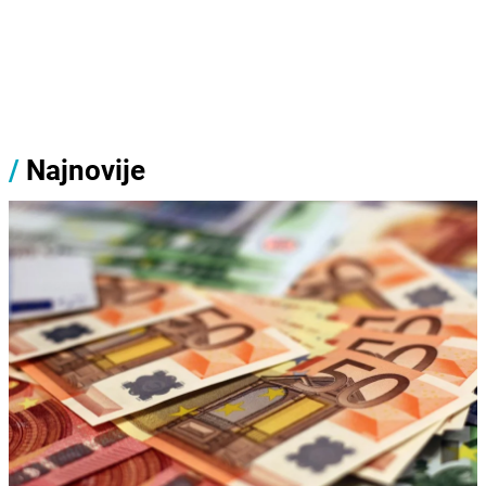
/
Najnovije