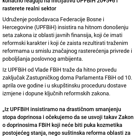
konačno reaguju na inicijativu U
PFBiH 20+5+6
i
rasterete realni sektor
Udruženje poslodavaca Federacije Bosne i
Hercegovine (UPFBiH) insistira na hitnom donošenju
seta zakona iz oblasti javnih finansija, koji će imati
reformski karakter i koji će zaista rezultirati traženim
reformama u smislu značajnog rasterećenja privrede i
poboljšanja poslovnog ambijenta.
Iz UPFBiH od Vlade FBiH traže da hitno provedu
zaključak Zastupničkog doma Parlamenta FBiH od 10.
aprila ove godine i u skupštinsku proceduru dostave
izmjene i dopune ključnih reformskih zakona.
„Iz UPFBiH insistiramo na drastičnom smanjenju
stopa doprinosa i očekujemo da se usvoji takav Zakon
o doprinosima FBiH koji neće biti puka kozmetika
postojećeg stanja, nego suštinska reforma oblasti za