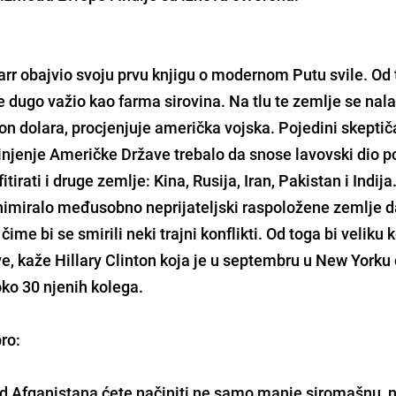
Starr obajvio svoju prvu knjigu o modernom Putu svile. Od
je dugo važio kao farma sirovina. Na tlu te zemlje se nal
ion dolara, procjenjuje američka vojska. Pojedini skeptič
dinjenje Američke Države trebalo da snose lavovski dio po
tirati i druge zemlje: Kina, Rusija, Iran, Pakistan i Indija
animiralo međusobno neprijateljski raspoložene zemlje 
e bi se smirili neki trajni konflikti. Od toga bi veliku k
e, kaže Hillary Clinton koja je u septembru u New Yorku
ko 30 njenih kolega.
ro:
i od Afganistana ćete načiniti ne samo manje siromašnu, 