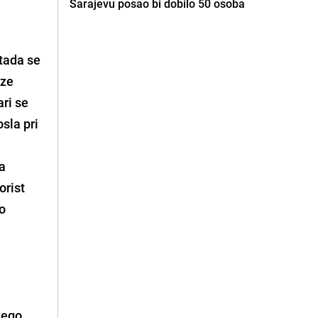
Sarajevu posao bi dobilo 50 osoba
 tada se
aze
ari se
sla pri
.
da
orist
 o
nego