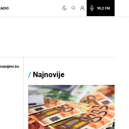
RADIO
90,2 FM
osarajevo.ba
/
Najnovije