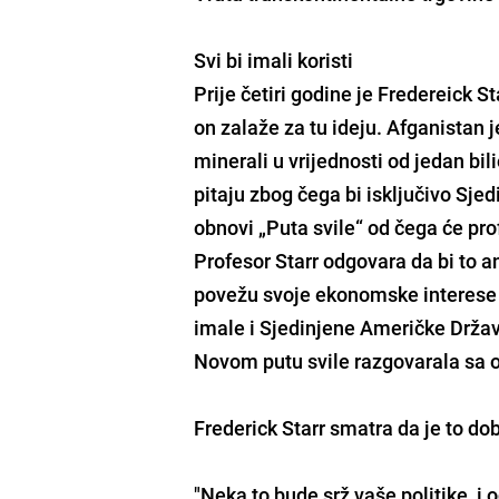
Svi bi imali koristi
Prije četiri godine je Fredereick 
on zalaže za tu ideju. Afganistan 
minerali u vrijednosti od jedan bil
pitaju zbog čega bi isključivo Sje
obnovi „Puta svile“ od čega će profi
Profesor Starr odgovara da bi to 
povežu svoje ekonomske interese čim
imale i Sjedinjene Američke Držav
Novom putu svile razgovarala sa o
Frederick Starr smatra da je to dob
"Neka to bude srž vaše politike, 