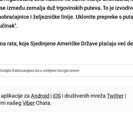
e između zemalja duž trgovinskih puteva. To je izvodiv
braćajnice i željezničke linije. Uklonite prepreke s puta
učinak".
ma rata, koje Sjedinjene Američke Države plaćaju već d
Dodajte Radiosarajevo.ba u omiljene Google izvore
aplikacije za
Android
|
iOS
i društvenih mreža
Twitter
|
utem našeg
Viber
Chata.