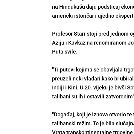
na Hindukušu daju podsticaj ekonom
američki istoričar i ujedno ekspert
Profesor Starr stoji pred jednom 
Aziju i Kavkaz na renomiranom Jo
Puta svile.
"Ti putevi kojima se obavljala trgo
preuzeli neki vladari kako bi ubira
Indiji i Kini. U 20. vijeku je bivš
talibani su ih i ostavili zatvorenim
"Događaj, koji je iznova otvorio t
talibanski režim. To je bila sluča
Vrata transkontinentalne trgovine 