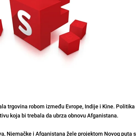
la trgovina robom između Evrope, Indije i Kine. Politika
ativu koja bi trebala da ubrza obnovu Afganistana.
va, Njemačke i Afganistana žele projektom Novog puta s