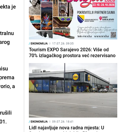
ekta je
tralnu
arog
/
EKONOMIJA
I
17.07.26. 09:35
Tourism EXPO Sarajevo 2026: Više od
70% izlagačkog prostora već rezervisano
nisu
t prema
orio, a
rušili
01.
/
EKONOMIJA
I
09.07.26. 18:41
Lidl najavljuje nova radna mjesta: U