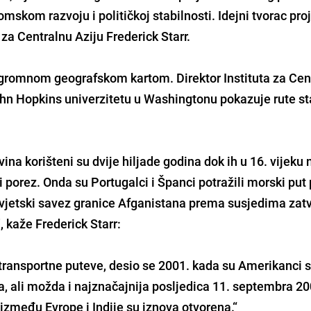
skom razvoju i političkoj stabilnosti. Idejni tvorac proj
 za Centralnu Aziju Frederick Starr.
ogromnom geografskom kartom. Direktor Instituta za Cen
hn Hopkins univerzitetu u Washingtonu pokazuje rute st
vina korišteni su dvije hiljade godina dok ih u 16. vijeku 
li porez. Onda su Portugalci i Španci potražili morski pu
i Sovjetski savez granice Afganistana prema susjedima zatv
", kaže Frederick Starr:
e transportne puteve, desio se 2001. kada su Amerikanci s
jna, ali možda i najznačajnija posljedica 11. septembra 20
između Evrope i Indije su iznova otvorena.“