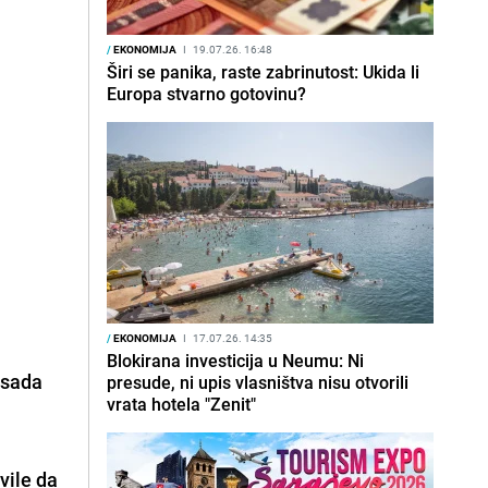
/
EKONOMIJA
I
19.07.26. 16:48
Širi se panika, raste zabrinutost: Ukida li
Europa stvarno gotovinu?
/
EKONOMIJA
I
17.07.26. 14:35
Blokirana investicija u Neumu: Ni
 sada
presude, ni upis vlasništva nisu otvorili
vrata hotela "Zenit"
vile da