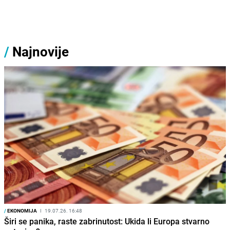
/
Najnovije
/
EKONOMIJA
I
19.07.26. 16:48
Širi se panika, raste zabrinutost: Ukida li Europa stvarno