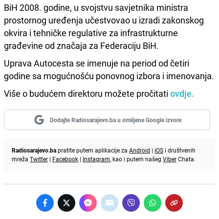
BiH 2008. godine, u svojstvu savjetnika ministra
prostornog uređenja učestvovao u izradi zakonskog
okvira i tehničke regulative za infrastrukturne
građevine od značaja za Federaciju BiH.
Uprava Autocesta se imenuje na period od četiri
godine sa mogućnošću ponovnog izbora i imenovanja.
Više o budućem direktoru možete pročitati
ovdje.
Dodajte Radiosarajevo.ba u omiljene Google izvore
Radiosarajevo.ba
pratite putem aplikacije za
Android
|
iOS
i društvenih
mreža
Twitter
|
Facebook
|
Instagram
, kao i putem našeg
Viber
Chata.