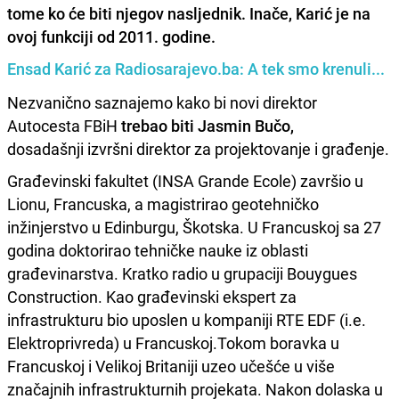
tome ko će biti njegov nasljednik. Inače, Karić je na
ovoj funkciji od 2011. godine.
Ensad Karić za Radiosarajevo.ba: A tek smo krenuli...
Nezvanično saznajemo kako bi novi direktor
Autocesta FBiH
trebao biti Jasmin Bučo,
dosadašnji izvršni direktor za projektovanje i građenje.
Građevinski fakultet (INSA Grande Ecole) završio u
Lionu, Francuska, a magistrirao geotehničko
inžinjerstvo u Edinburgu, Škotska. U Francuskoj sa 27
godina doktorirao tehničke nauke iz oblasti
građevinarstva. Kratko radio u grupaciji Bouygues
Construction. Kao građevinski ekspert za
infrastrukturu bio uposlen u kompaniji RTE EDF (i.e.
Elektroprivreda) u Francuskoj.Tokom boravka u
Francuskoj i Velikoj Britaniji uzeo učešće u više
značajnih infrastrukturnih projekata. Nakon dolaska u