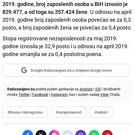
2019. godine, broj zaposlenih osoba u BiH iznosio je
829.477, a od toga su 357.424 žene
. U odnosu na april
2019. godine broj zaposlenih osoba povećao se za 0,3
posto, a broj zaposlenih žena se povećao za 0,4 posto.
Stopa registrovane nezaposlenosti za maj 2019.
godine iznosila je 32,9 posto i u odnosu na april 2019.
godine smanjila se za 0,4 postotna poena.
Dodajte Radiosarajevo.ba u omiljene Google izvore
Radiosarajevo.ba
pratite putem aplikacije za
Android
|
iOS
i društvenih
mreža
Twitter
|
Facebook
|
Instagram
, kao i putem našeg
Viber
Chata.
#Bosna i Hercegovina
#nezaposlenost
#radnici