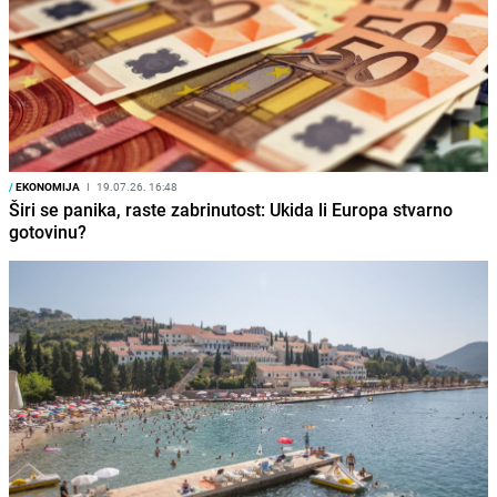
/
EKONOMIJA
I
19.07.26. 16:48
Širi se panika, raste zabrinutost: Ukida li Europa stvarno
gotovinu?