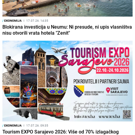
/
EKONOMIJA
I
17.07.26. 14:35
Blokirana investicija u Neumu: Ni presude, ni upis vlasništva
nisu otvorili vrata hotela "Zenit"
/
EKONOMIJA
I
17.07.26. 09:35
Tourism EXPO Sarajevo 2026: Više od 70% izlagačkog