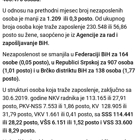
U odnosu na prethodni mjesec broj nezaposlenih
osoba je manji za
1.209 ili 0,3 posto.
Od ukupnog
broja osoba koje traže zaposlenje 230.548 ili 56,86
posto su žene, saopćeno je iz
Agencije za rad i
zapošljavanje BiH.
Nezaposlenost se smanjila u
Federaciji BiH za 164
osobe (0,05 posto), u Republici Srpskoj za 907 osoba
(1,01 posto) i u Brčko distriktu BiH za 138 osoba (1,77
posto).
U strukturi osoba koja traže zaposlenje, zaključno sa
30.6.2019. godine NKV radnika je 113.165 ili 27,91
posto, PKV-NSS 7.553 ili 1,86 posto, KV 128.905 ili
31,79 posto, VKV 1.661 ili 0,41 posto, sa
SSS 114.441
ili 28,22 posto, VŠS 6.151 ili 1,52 posto i VSS 33.600
ili 8,29 posto.