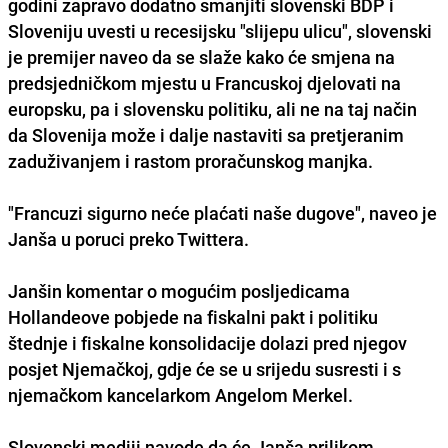
godini zapravo dodatno smanjiti slovenski BDP i
Sloveniju uvesti u recesijsku "slijepu ulicu", slovenski
je premijer naveo da se slaže kako će smjena na
predsjedničkom mjestu u Francuskoj djelovati na
europsku, pa i slovensku politiku, ali ne na taj način
da Slovenija može i dalje nastaviti sa pretjeranim
zaduživanjem i rastom proračunskog manjka.
"Francuzi sigurno neće plaćati naše dugove", naveo je
Janša u poruci preko Twittera.
Janšin komentar o mogućim posljedicama
Hollandeove pobjede na fiskalni pakt i politiku
štednje i fiskalne konsolidacije dolazi pred njegov
posjet Njemačkoj, gdje će se u srijedu susresti i s
njemačkom kancelarkom Angelom Merkel.
Slovenski mediji navode da će Janša prilikom