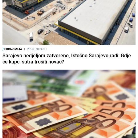
/
EKONOMIJA
I
PRIJE OKO 8H
Sarajevo nedjeljom zatvoreno, Istočno Sarajevo radi: Gdje
će kupci sutra trošiti novac?