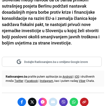
sutrašnjeg posjeta Berlinu podržati nastavak
dosadašnjih mjera borbe protiv krize i financijske
konsolidacije na razini EU-a i zemalja članica koje
sadržava fiskalni pakt, te nastojati privući nove
njemačke investicije u Sloveniju u kojoj želi stvoriti
bolji poslovni okoliš smanjivanjem javnih troškova i
boljim uvjetima za strane investicije.
Dodajte Radiosarajevo.ba u omiljene Google izvore
Radiosarajevo.ba
pratite putem aplikacije za
Android
|
iOS
i društvenih
mreža
Twitter
|
Facebook
|
Instagram
, kao i putem našeg
Viber
Chata.