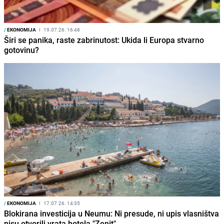
/
EKONOMIJA
I
19.07.26. 16:48
Širi se panika, raste zabrinutost: Ukida li Europa stvarno
gotovinu?
/
EKONOMIJA
I
17.07.26. 14:35
Blokirana investicija u Neumu: Ni presude, ni upis vlasništva
nisu otvorili vrata hotela "Zenit"