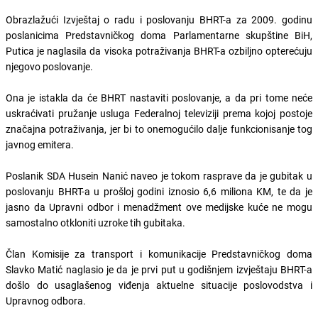
Obrazlažući Izvještaj o radu i poslovanju BHRT-a za 2009. godinu
poslanicima Predstavničkog doma Parlamentarne skupštine BiH,
Putica je naglasila da visoka potraživanja BHRT-a ozbiljno opterećuju
njegovo poslovanje.
Ona je istakla da će BHRT nastaviti poslovanje, a da pri tome neće
uskraćivati pružanje usluga Federalnoj televiziji prema kojoj postoje
značajna potraživanja, jer bi to onemogućilo dalje funkcionisanje tog
javnog emitera.
Poslanik SDA Husein Nanić naveo je tokom rasprave da je gubitak u
poslovanju BHRT-a u prošloj godini iznosio 6,6 miliona KM, te da je
jasno da Upravni odbor i menadžment ove medijske kuće ne mogu
samostalno otkloniti uzroke tih gubitaka.
Član Komisije za transport i komunikacije Predstavničkog doma
Slavko Matić naglasio je da je prvi put u godišnjem izvještaju BHRT-a
došlo do usaglašenog viđenja aktuelne situacije poslovodstva i
Upravnog odbora.