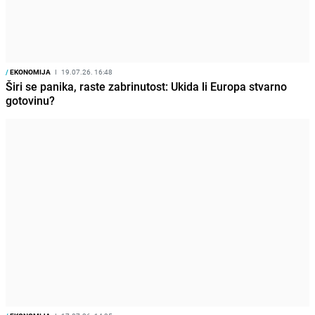
/
EKONOMIJA
I
19.07.26. 16:48
Širi se panika, raste zabrinutost: Ukida li Europa stvarno
gotovinu?