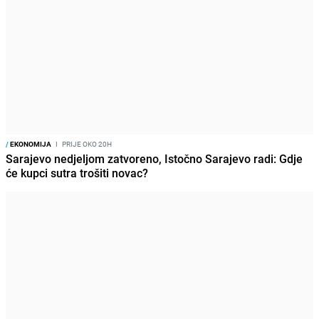
/
EKONOMIJA
I
PRIJE OKO 20H
Sarajevo nedjeljom zatvoreno, Istočno Sarajevo radi: Gdje
će kupci sutra trošiti novac?