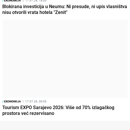
/
EKONOMIJA
I
17.07.26. 14:35
Blokirana investicija u Neumu: Ni presude, ni upis vlasništva
nisu otvorili vrata hotela "Zenit"
/
EKONOMIJA
I
17.07.26. 09:35
Tourism EXPO Sarajevo 2026: Više od 70% izlagačkog
prostora već rezervisano