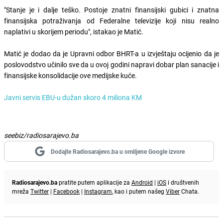
"Stanje je i dalje teško. Postoje znatni finansijski gubici i znatna
finansijska potraživanja od Federalne televizije koji nisu realno
naplativi u skorijem periodu", istakao je Matić.
Matić je dodao da je Upravni odbor BHRT-a u izvještaju ocijenio da je
poslovodstvo učinilo sve da u ovoj godini napravi dobar plan sanacije i
finansijske konsolidacije ove medijske kuće.
Javni servis EBU-u dužan skoro 4 miliona KM
seebiz/radiosarajevo.ba
Dodajte Radiosarajevo.ba u omiljene Google izvore
Radiosarajevo.ba
pratite putem aplikacije za
Android
|
iOS
i društvenih
mreža
Twitter
|
Facebook
|
Instagram
, kao i putem našeg
Viber
Chata.