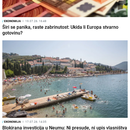
/
EKONOMIJA
I
19.07.26. 16:48
Širi se panika, raste zabrinutost: Ukida li Europa stvarno
gotovinu?
/
EKONOMIJA
I
17.07.26. 14:35
Blokirana investicija u Neumu: Ni presude, ni upis vlasništva