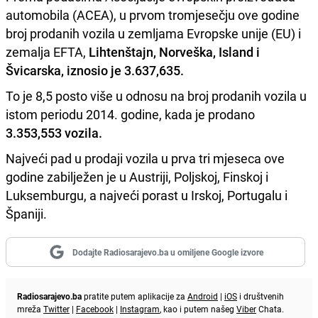
automobila (ACEA), u prvom tromjesečju ove godine
broj prodanih vozila u zemljama Evropske unije (EU) i
zemalja EFTA,
Lihtenštajn, Norveška, Island i
Švicarska, iznosio je 3.637,635.
To je 8,5 posto više u odnosu na broj prodanih vozila u
istom periodu 2014. godine, kada je prodano
3.353,553 vozila.
Najveći pad u prodaji vozila u prva tri mjeseca ove
godine zabilježen je u Austriji, Poljskoj, Finskoj i
Luksemburgu, a najveći porast u Irskoj, Portugalu i
Španiji.
Dodajte Radiosarajevo.ba u omiljene Google izvore
Radiosarajevo.ba
pratite putem aplikacije za
Android
|
iOS
i društvenih
mreža
Twitter
|
Facebook
|
Instagram
, kao i putem našeg
Viber
Chata.