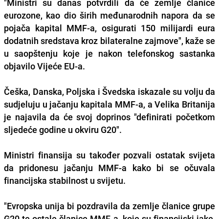
"Ministri su danas potvrdili da će zemlje članice
eurozone, kao dio širih međunarodnih napora da se
pojača kapital MMF-a, osigurati 150 milijardi eura
dodatnih sredstava kroz bilateralne zajmove", kaže se
u saopštenju koje je nakon telefonskog sastanka
objavilo Vijeće EU-a.
Češka, Danska, Poljska i Švedska iskazale su volju da
sudjeluju u jačanju kapitala MMF-a, a Velika Britanija
je najavila da će svoj doprinos "definirati početkom
sljedeće godine u okviru G20".
Ministri finansija su također pozvali ostatak svijeta
da pridonesu jačanju MMF-a kako bi se očuvala
financijska stabilnost u svijetu.
"Evropska unija bi pozdravila da zemlje članice grupe
G20 te ostale članice MMF-a, koje su financijski jake,