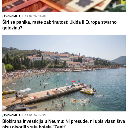
/
EKONOMIJA
I
19.07.26. 16:48
Širi se panika, raste zabrinutost: Ukida li Europa stvarno
gotovinu?
/
EKONOMIJA
I
17.07.26. 14:35
Blokirana investicija u Neumu: Ni presude, ni upis vlasništva
nisu otvorili vrata hotela "Zenit"