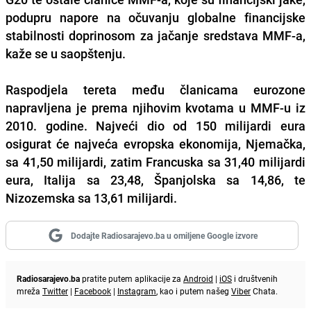
podupru napore na očuvanju globalne financijske
stabilnosti doprinosom za jačanje sredstava MMF-a,
kaže se u saopštenju.
Raspodjela tereta među članicama eurozone
napravljena je prema njihovim kvotama u MMF-u iz
2010. godine. Najveći dio od 150 milijardi eura
osigurat će najveća evropska ekonomija, Njemačka,
sa 41,50 milijardi, zatim Francuska sa 31,40 milijardi
eura, Italija sa 23,48, Španjolska sa 14,86, te
Nizozemska sa 13,61 milijardi.
Dodajte Radiosarajevo.ba u omiljene Google izvore
Radiosarajevo.ba
pratite putem aplikacije za
Android
|
iOS
i društvenih
mreža
Twitter
|
Facebook
|
Instagram
, kao i putem našeg
Viber
Chata.