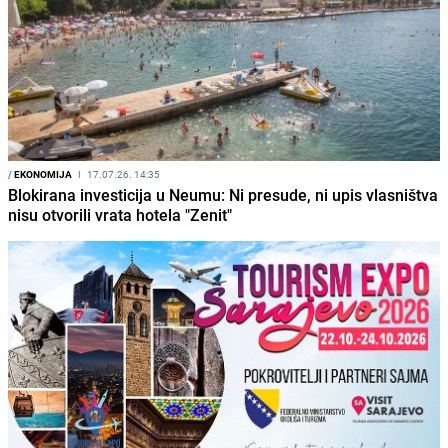
/
EKONOMIJA
I
17.07.26. 14:35
Blokirana investicija u Neumu: Ni presude, ni upis vlasništva
nisu otvorili vrata hotela "Zenit"