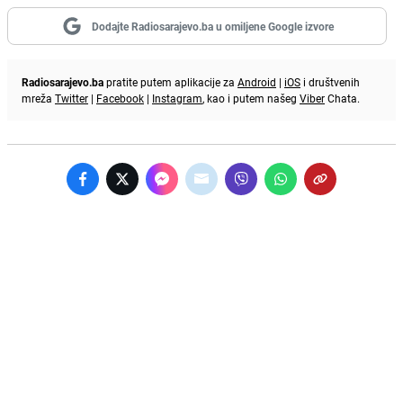
Dodajte Radiosarajevo.ba u omiljene Google izvore
Radiosarajevo.ba
pratite putem aplikacije za
Android
|
iOS
i društvenih
mreža
Twitter
|
Facebook
|
Instagram
, kao i putem našeg
Viber
Chata.