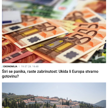
/
EKONOMIJA
I
19.07.26. 16:48
Širi se panika, raste zabrinutost: Ukida li Europa stvarno
gotovinu?