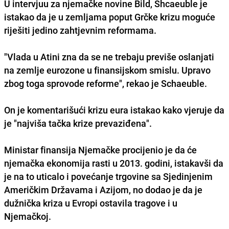
U intervjuu za njemačke novine Bild, Shcaeuble je
istakao da je u zemljama poput
Grčke
krizu moguće
riješiti jedino zahtjevnim reformama.
"Vlada u
Atini
zna da se ne trebaju previše oslanjati
na zemlje eurozone u finansijskom smislu. Upravo
zbog toga sprovode reforme", rekao je Schaeuble.
On je komentarišući krizu eura istakao kako vjeruje da
je "najviša tačka krize prevaziđena".
Ministar finansija Njemačke procijenio je da će
njemačka ekonomija rasti u 2013. godini, istakavši da
je na to uticalo i povećanje trgovine sa
Sjedinjenim
Američkim Državama i Azijom
, no dodao je da je
dužnička kriza u Evropi ostavila tragove i u
Njemačkoj.