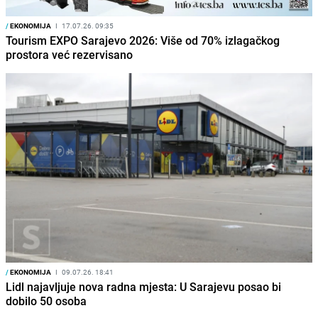
/
EKONOMIJA
I
17.07.26. 09:35
Tourism EXPO Sarajevo 2026: Više od 70% izlagačkog
prostora već rezervisano
/
EKONOMIJA
I
09.07.26. 18:41
Lidl najavljuje nova radna mjesta: U Sarajevu posao bi
dobilo 50 osoba