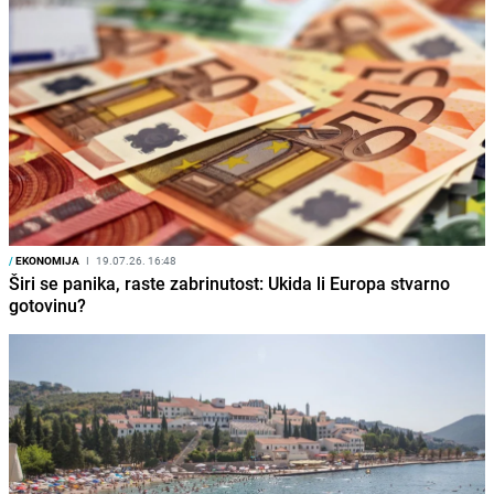
/
EKONOMIJA
I
19.07.26. 16:48
Širi se panika, raste zabrinutost: Ukida li Europa stvarno
gotovinu?