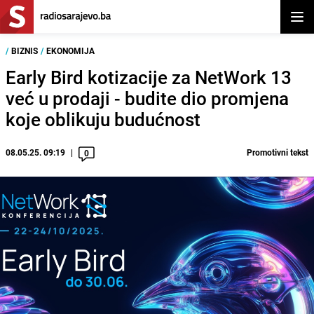
Otvor
/
BIZNIS
/
EKONOMIJA
Early Bird kotizacije za NetWork 13
već u prodaji - budite dio promjena
koje oblikuju budućnost
08.05.25. 09:19
Promotivni tekst
0