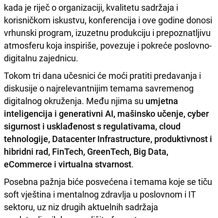
kada je riječ o organizaciji, kvalitetu sadržaja i
korisničkom iskustvu, konferencija i ove godine donosi
vrhunski program, izuzetnu produkciju i prepoznatljivu
atmosferu koja inspiriše, povezuje i pokreće poslovno-
digitalnu zajednicu.
Tokom tri dana učesnici će moći pratiti predavanja i
diskusije o najrelevantnijim temama savremenog
digitalnog okruženja. Među njima su
umjetna
inteligencija i generativni AI, mašinsko učenje, cyber
sigurnost i usklađenost s regulativama, cloud
tehnologije, Datacenter Infrastructure, produktivnost i
hibridni rad, FinTech, GreenTech, Big Data,
eCommerce i virtualna stvarnost
.
Posebna pažnja biće posvećena i temama koje se tiču
soft vještina i mentalnog zdravlja u poslovnom i IT
sektoru, uz niz drugih aktuelnih sadržaja