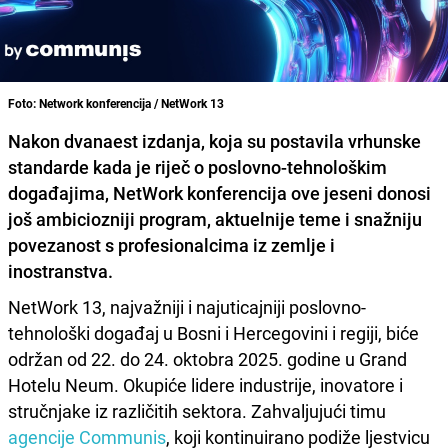
Foto: Network konferencija / NetWork 13
Nakon dvanaest izdanja, koja su postavila vrhunske
standarde kada je riječ o poslovno-tehnološkim
događajima, NetWork konferencija ove jeseni donosi
još ambiciozniji program, aktuelnije teme i snažniju
povezanost s profesionalcima iz zemlje i
inostranstva.
NetWork 13, najvažniji i najuticajniji poslovno-
tehnološki događaj u Bosni i Hercegovini i regiji, biće
održan od 22. do 24. oktobra 2025. godine u Grand
Hotelu Neum. Okupiće lidere industrije, inovatore i
stručnjake iz različitih sektora. Zahvaljujući timu
agencije Communis
, koji kontinuirano podiže ljestvicu