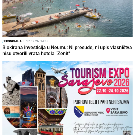
/
EKONOMIJA
I
17.07.26. 14:35
Blokirana investicija u Neumu: Ni presude, ni upis vlasništva
nisu otvorili vrata hotela "Zenit"