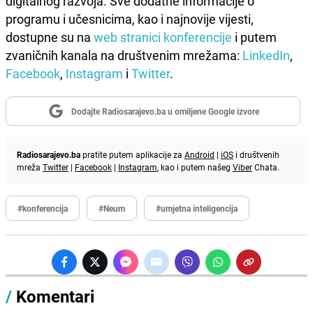
digitalnog razvoja. Sve dodatne informacije o
programu i učesnicima, kao i najnovije vijesti,
dostupne su na
web stranici konferencije
i putem
zvaničnih kanala na društvenim mrežama:
LinkedIn
,
Facebook
,
Instagram
i
Twitter
.
Dodajte Radiosarajevo.ba u omiljene Google izvore
Radiosarajevo.ba
pratite putem aplikacije za
Android
|
iOS
i društvenih
mreža
Twitter
|
Facebook
|
Instagram
, kao i putem našeg
Viber
Chata.
#konferencija
#Neum
#umjetna inteligencija
/
Komentari