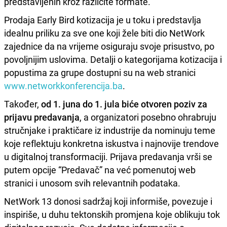
predstavljenih kroz različite formate.
Prodaja Early Bird kotizacija je u toku i predstavlja
idealnu priliku za sve one koji žele biti dio NetWork
zajednice da na vrijeme osiguraju svoje prisustvo, po
povoljnijim uslovima. Detalji o kategorijama kotizacija i
popustima za grupe dostupni su na web stranici
www.networkkonferencija.ba
.
Također,
od 1. juna do 1. jula biće otvoren poziv za
prijavu predavanja
, a organizatori posebno ohrabruju
stručnjake i praktičare iz industrije da nominuju teme
koje reflektuju konkretna iskustva i najnovije trendove
u digitalnoj transformaciji. Prijava predavanja vrši se
putem opcije “Predavač” na već pomenutoj web
stranici i unosom svih relevantnih podataka.
NetWork 13 donosi sadržaj koji informiše, povezuje i
inspiriše, u duhu tektonskih promjena koje oblikuju tok