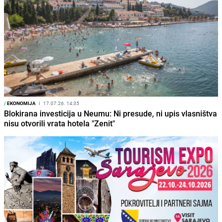
/
EKONOMIJA
I
17.07.26. 14:35
Blokirana investicija u Neumu: Ni presude, ni upis vlasništva
nisu otvorili vrata hotela "Zenit"