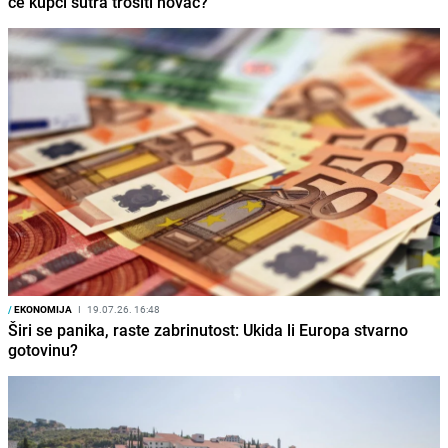
će kupci sutra trošiti novac?
/
EKONOMIJA
I
19.07.26. 16:48
Širi se panika, raste zabrinutost: Ukida li Europa stvarno
gotovinu?