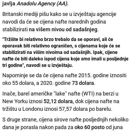
javlja
Anadolu Agency (AA)
.
Britanski mediji pišu kako se u izvještaju agencije
navodi da će se cijena nafte narednih godina
stabilizirati
na višem nivou od sadašnjeg
.
"Tržište bi relativno brzo trebalo da se oporavi, ali će
oporavak biti relativno ograničen, s cijenama koje će se
stabilizirati na višim nivoima od sadašnjih. Ipak, cijene
nafte će biti daleko ispod cijena koje smo imali u posljednje
tri godine", navodi se u izvještaju.
Napominje se da će cijena nafte 2015. godine iznositi
oko 55 dolara, a 2020. godine
73 dolara
.
Inače, barel američke "lake" nafte (WTI) na berzi u
New Yorku iznosi
52,12 dolara
, dok cijena nafte na
tržištu u Londonu iznosi 57,57 dolara po barelu.
S druge strane, cijena sirove nafte posljednjih nekoliko
dana je porasla nakon pada za
oko 60 posto
od juna