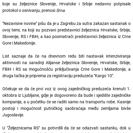
koje su željeznice Slovenije, Hrvatske i Srbije nedavno potpisale
protokol o osnivanju, prenosi
Srna.
"Nezavisne novine" pišu da je u Zagrebu za sutra zakazan sastanak o
ovoj temi, na koji su pozvani predstavnici željeznica Hrvatske, Srbije,
Slovenije, RS i FBiH, a kao posmatrači predstavnici željeznica iz Crne
Gore i Makedonije.
List saznaje da će na dnevnom redu biti nastavak intenziviranja
aktivnosti na saradnji Alijanse željeznica Slovenije, Hrvatske, Srbije,
FBiH i RS sa mogućnošću priključivanja Crne Gore i Makedonije, a
druga tačka je priprema za registraciju preduzeća "Kargo 10".
Očekuje se da će prvi voz iz ovog zajedničkog preduzeća krenuti 1.
oktobra iz Ljubljane, gdje je dogovoreno da bude i sjedište zajedničke
kompanije, a u početku će se raditi samo na transportu robe. Kasnije
postoji i mogućnost putničkog saobraćaja među zemljama bivše
Jugoslavije.
U "Željeznicama RS" su potvrdili da će se odazvati sastanku, dok u