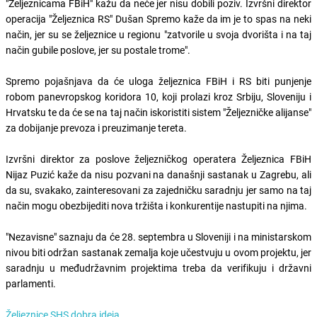
"Željeznicama FBiH" kažu da neće jer nisu dobili poziv. Izvršni direktor
operacija "Željeznica RS" Dušan Spremo kaže da im je to spas na neki
način, jer su se željeznice u regionu "zatvorile u svoja dvorišta i na taj
način gubile poslove, jer su postale trome".
Spremo pojašnjava da će uloga željeznica FBiH i RS biti punjenje
robom panevropskog koridora 10, koji prolazi kroz Srbiju, Sloveniju i
Hrvatsku te da će se na taj način iskoristiti sistem "Željezničke alijanse"
za dobijanje prevoza i preuzimanje tereta.
Izvršni direktor za poslove željezničkog operatera Željeznica FBiH
Nijaz Puzić kaže da nisu pozvani na današnji sastanak u Zagrebu, ali
da su, svakako, zainteresovani za zajedničku saradnju jer samo na taj
način mogu obezbijediti nova tržišta i konkurentije nastupiti na njima.
"Nezavisne" saznaju da će 28. septembra u Sloveniji i na ministarskom
nivou biti održan sastanak zemalja koje učestvuju u ovom projektu, jer
saradnju u međudržavnim projektima treba da verifikuju i državni
parlamenti.
Željeznice SHS dobra ideja