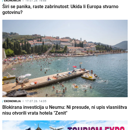
/
EKONOMIJA
I
19.07.26. 16:48
Širi se panika, raste zabrinutost: Ukida li Europa stvarno
gotovinu?
/
EKONOMIJA
I
17.07.26. 14:35
Blokirana investicija u Neumu: Ni presude, ni upis vlasništva
nisu otvorili vrata hotela "Zenit"