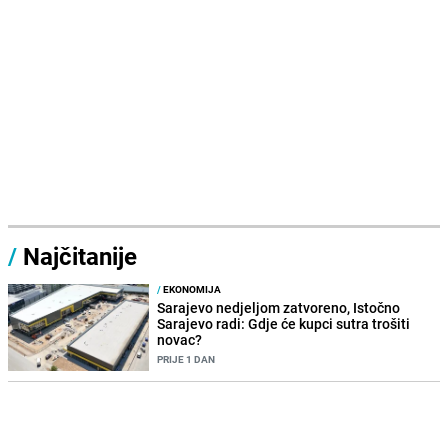
/
Najčitanije
/
EKONOMIJA
Sarajevo nedjeljom zatvoreno, Istočno
Sarajevo radi: Gdje će kupci sutra trošiti
novac?
PRIJE 1 DAN