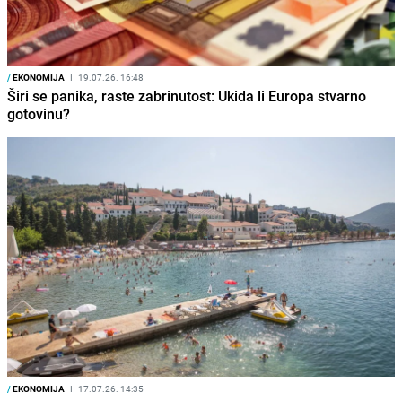
/
EKONOMIJA
I
19.07.26. 16:48
Širi se panika, raste zabrinutost: Ukida li Europa stvarno
gotovinu?
/
EKONOMIJA
I
17.07.26. 14:35