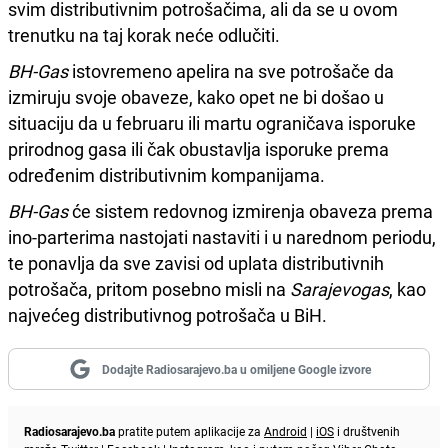
svim distributivnim potrošačima, ali da se u ovom
trenutku na taj korak neće odlučiti.
BH-Gas
istovremeno apelira na sve potrošače da
izmiruju svoje obaveze, kako opet ne bi došao u
situaciju da u februaru ili martu ograničava isporuke
prirodnog gasa ili čak obustavlja isporuke prema
određenim distributivnim kompanijama.
BH-Gas
će sistem redovnog izmirenja obaveza prema
ino-parterima nastojati nastaviti i u narednom periodu,
te ponavlja da sve zavisi od uplata distributivnih
potrošača, pritom posebno misli na
Sarajevogas
, kao
najvećeg distributivnog potrošača u BiH.
Dodajte Radiosarajevo.ba u omiljene Google izvore
Radiosarajevo.ba
pratite putem aplikacije za
Android
|
iOS
i društvenih