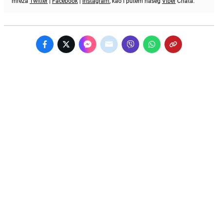
mreža
Twitter
|
Facebook
|
Instagram
, kao i putem našeg
Viber
Chata.