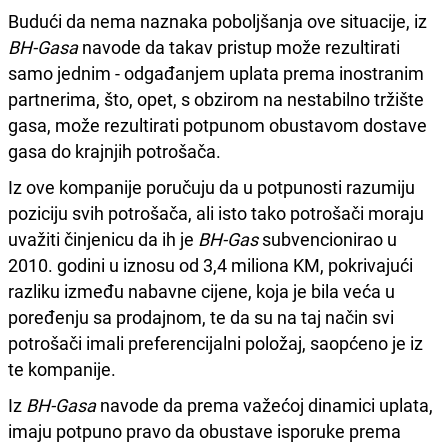
Budući da nema naznaka poboljšanja ove situacije, iz
BH-Gasa
navode da takav pristup može rezultirati
samo jednim - odgađanjem uplata prema inostranim
partnerima, što, opet, s obzirom na nestabilno tržište
gasa, može rezultirati potpunom obustavom dostave
gasa do krajnjih potrošača.
Iz ove kompanije poručuju da u potpunosti razumiju
poziciju svih potrošača, ali isto tako potrošači moraju
uvažiti činjenicu da ih je
BH-Gas
subvencionirao u
2010. godini u iznosu od 3,4 miliona KM, pokrivajući
razliku između nabavne cijene, koja je bila veća u
poređenju sa prodajnom, te da su na taj način svi
potrošači imali preferencijalni položaj, saopćeno je iz
te kompanije.
Iz
BH-Gasa
navode da prema važećoj dinamici uplata,
imaju potpuno pravo da obustave isporuke prema