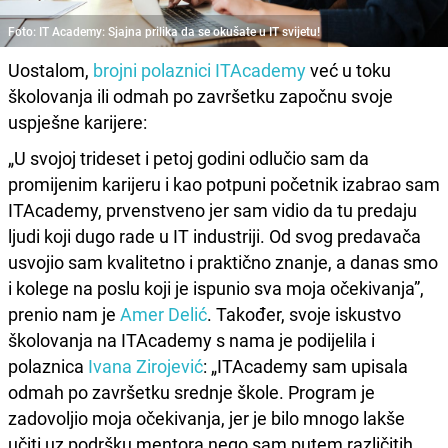
Foto: IT Academy: Sjajna prilika da se okušate u IT svijetu!
Uostalom,
brojni polaznici ITAcademy
već u toku
školovanja ili odmah po završetku započnu svoje
uspješne karijere:
„U svojoj trideset i petoj godini odlučio sam da
promijenim karijeru i kao potpuni početnik izabrao sam
ITAcademy, prvenstveno jer sam vidio da tu predaju
ljudi koji dugo rade u IT industriji. Od svog predavača
usvojio sam kvalitetno i praktično znanje, a danas smo
i kolege na poslu koji je ispunio sva moja očekivanja”,
prenio nam je
Amer Delić
. Također, svoje iskustvo
školovanja na ITAcademy s nama je podijelila i
polaznica
Ivana Zirojević
: „ITAcademy sam upisala
odmah po završetku srednje škole. Program je
zadovoljio moja očekivanja, jer je bilo mnogo lakše
učiti uz podršku mentora nego sam putem različitih