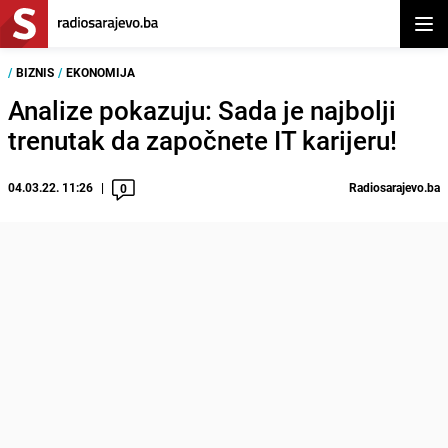
Otvor
/
BIZNIS
/
EKONOMIJA
Analize pokazuju: Sada je najbolji
trenutak da započnete IT karijeru!
04.03.22. 11:26
Radiosarajevo.ba
0