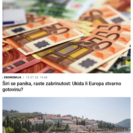
/
EKONOMIJA
I
19.07.26. 16:48
Širi se panika, raste zabrinutost: Ukida li Europa stvarno
gotovinu?