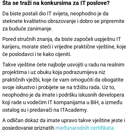
Šta se traži na konkursima za IT poslove?
Da biste postali dio IT svijeta, neophodno je da
steknete kvalitetno obrazovanje i dobro se pripremite
za buduće zanimanje.
Pored stručnih znanja, da biste započeli uspješnu IT
karijeru, morate steći i vrijedne praktične vještine, koje
će poslodavci i te kako cijeniti.
Takve vještine ćete najbolje usvojiti u radu na realnim
projektima i uz obuku koja podrazumijeva niz
praktičnih vježbi, koje će vam omogućiti da obogatite
svoje iskustvo i probijete se na tržištu rada. Uz to,
neophodno je da imate i podršku iskusnih developera
koji rade u vodećim IT kompanijama u BiH, a između
ostalog su i predavači na ITAcademy.
A odličan dokaz da imate upravo takve vještine jeste i
posjedovanje priznatih
međunarodnih certifikata