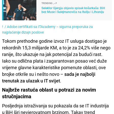
TRENDING
Selektor Gjergja objavio spisak košarkaša: BiH
bez Muse i Sulejmanovića na Italiju i Litvaniju
! /
Adobe certifikati sa ITAcademy – sigurna preporuka za
najplaćenije dizajn poslove
Tokom prethodne godine izvoz IT usluga dostigao je
rekordnih 15,3 milijarde KM, a to je za 24,2% više nego
ranije, što ukazuje na jak potencijal za budući rast.
Iako su odlična plata i zagarantovan posao već duže
vrijeme glavne karakteristike pomenute oblasti, ove
brojke otkrile su i nešto novo –
sada je najbolji
trenutak za ulazak u IT svijet
.
Najbrže rastuća oblast u potrazi za novim
stručnjacima
Posljednja istraživanja su pokazala da se IT industrija
u BiH širi nevjerovatnom brzinom. Takav trend