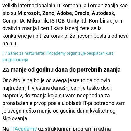
velikih internacionalnih IT kompanija i organizacija kao
što su
Microsoft, Zend, Adobe, Oracle, Autodesk,
CompTIA, MikroTik, ISTQB, Unity
itd. Kombinacijom
ovakvih znanja i certifikata izdvojićete se iz
konkurencije i biti za korak bliže novom poslu u odnosu
na nju.
! /
Samo za maturante: ITAcademy organizuje besplatan kurs
programiranja
Za manje od godinu dana do potrebnih znanja
Ono što je najbolje od svega jeste to da do ovih
najtraženijih vještina današnjice nije teško doći.
Naprotiv, do znanja koja su vam neophodna za
pronalaženje prvog posla u oblasti IT-ja potrebno vam
je svega nešto manje od godinu dana kvalitetnog
školovanja.
Na
ITAcademy
uz strukturiran program i rad na