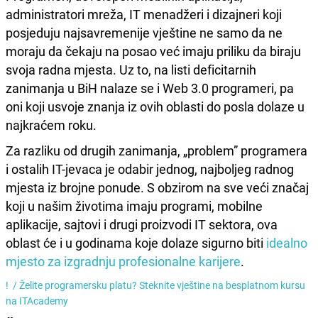
administratori mreža, IT menadžeri i dizajneri koji
posjeduju najsavremenije vještine ne samo da ne
moraju da čekaju na posao već imaju priliku da biraju
svoja radna mjesta. Uz to, na listi deficitarnih
zanimanja u BiH nalaze se i Web 3.0 programeri, pa
oni koji usvoje znanja iz ovih oblasti do posla dolaze u
najkraćem roku.
Za razliku od drugih zanimanja, „problem” programera
i ostalih IT-jevaca je odabir jednog, najboljeg radnog
mjesta iz brojne ponude. S obzirom na sve veći značaj
koji u našim životima imaju programi, mobilne
aplikacije, sajtovi i drugi proizvodi IT sektora, ova
oblast će i u godinama koje dolaze sigurno biti
idealno
mjesto za izgradnju profesionalne karijere
.
! /
Želite programersku platu? Steknite vještine na besplatnom kursu
na ITAcademy