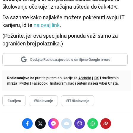
školovanje očekuje i značajna ušteda do čak 40%.
Da saznate kako najlakše možete pokrenuti svoju IT
karijeru, idite
na ovaj link
.
(Požurite, jer ova specijalna ponuda važi samo za
ograničen broj polaznika.)
Dodajte Radiosarajevo.ba u omiljene Google izvore
Radiosarajevo.ba
pratite putem aplikacije za
Android
|
iOS
i društvenih
mreža
Twitter
|
Facebook
|
Instagram
, kao i putem našeg
Viber
Chata.
#karijera
#školovanje
#IT školovanje