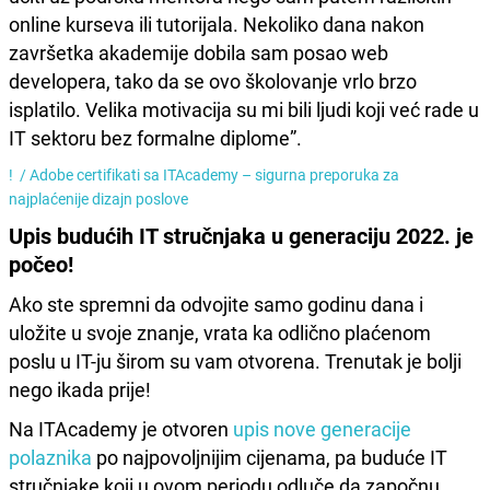
online kurseva ili tutorijala. Nekoliko dana nakon
završetka akademije dobila sam posao web
developera, tako da se ovo školovanje vrlo brzo
isplatilo. Velika motivacija su mi bili ljudi koji već rade u
IT sektoru bez formalne diplome”.
! /
Adobe certifikati sa ITAcademy – sigurna preporuka za
najplaćenije dizajn poslove
Upis budućih IT stručnjaka u generaciju 2022. je
počeo!
Ako ste spremni da odvojite samo godinu dana i
uložite u svoje znanje, vrata ka odlično plaćenom
poslu u IT-ju širom su vam otvorena. Trenutak je bolji
nego ikada prije!
Na ITAcademy je otvoren
upis nove generacije
polaznika
po najpovoljnijim cijenama, pa buduće IT
stručnjake koji u ovom periodu odluče da započnu