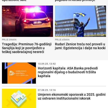
PRIJE 39MIN
PRIJE 45MIN
Tragedija: Preminuo 76-godišnji
Rudari Zenice treću noć proveli u
Sarajlija koji je povrijeđen u
jami: Egzistencija i dalje na kocki
teškoj saobraćajnoj nesreći
10.09.25. 13:42
Horizonti kapitala: ASA Banka predvodi
regionalni dijalog o budućnosti tržišta
kapitala
27.08.25. 13:16
Umjeren ekonomski oporavak u 2025. godini
uz ostvaren institucionalni iskorak