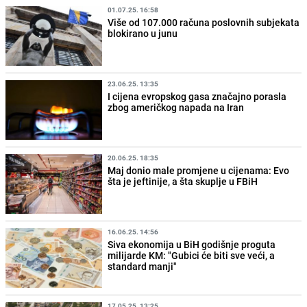
01.07.25. 16:58
Više od 107.000 računa poslovnih subjekata
blokirano u junu
23.06.25. 13:35
I cijena evropskog gasa značajno porasla
zbog američkog napada na Iran
20.06.25. 18:35
Maj donio male promjene u cijenama: Evo
šta je jeftinije, a šta skuplje u FBiH
16.06.25. 14:56
Siva ekonomija u BiH godišnje proguta
milijarde KM: "Gubici će biti sve veći, a
standard manji"
17.05.25. 13:25