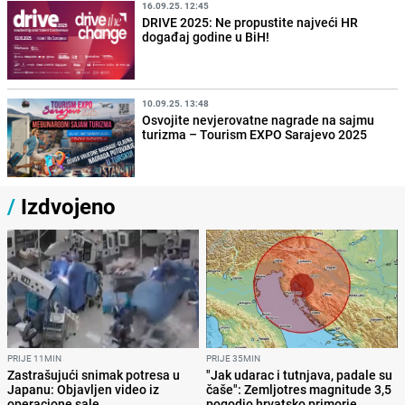
16.09.25. 12:45
DRIVE 2025: Ne propustite najveći HR
događaj godine u BiH!
10.09.25. 13:48
Osvojite nevjerovatne nagrade na sajmu
turizma – Tourism EXPO Sarajevo 2025
/
Izdvojeno
PRIJE 11MIN
PRIJE 35MIN
Zastrašujući snimak potresa u
"Jak udarac i tutnjava, padale su
Japanu: Objavljen video iz
čaše": Zemljotres magnitude 3,5
operacione sale
pogodio hrvatsko primorje