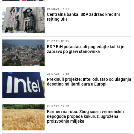
05.08.25. 14:21
Centralna banka: S&P zadržao kreditni
rejting BiH
29.07.25. 09:25
BDP BiH porastao, ali pogledajte koliki je
zapravo po glavi stanovnika
26.07.25. 13:55
Prekinuli projekte: Intel odustao od ulaganja
desetina milijardi eura u Europi
23.07.25. 12:52
Farmeri na rubu: Zbog suše i vremenskih
nepogoda propada kukuruz, ugrožena
proizvodnja mlijeka