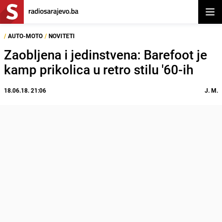
Otvor
/
AUTO-MOTO
/
NOVITETI
Zaobljena i jedinstvena: Barefoot je
kamp prikolica u retro stilu '60-ih
18.06.18. 21:06
J. M.