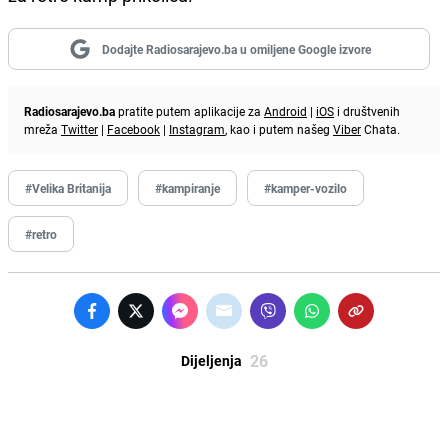
Dodajte Radiosarajevo.ba u omiljene Google izvore
Radiosarajevo.ba
pratite putem aplikacije za
Android
|
iOS
i društvenih
mreža
Twitter
|
Facebook
|
Instagram
, kao i putem našeg
Viber
Chata.
#Velika Britanija
#kampiranje
#kamper-vozilo
#retro
26
Dijeljenja