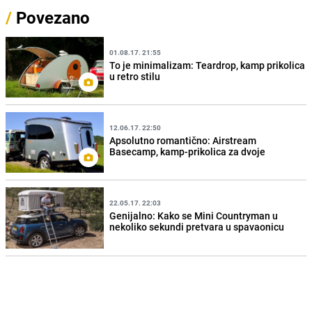
/
Povezano
01.08.17. 21:55
To je minimalizam: Teardrop, kamp prikolica
u retro stilu
12.06.17. 22:50
Apsolutno romantično: Airstream
Basecamp, kamp-prikolica za dvoje
22.05.17. 22:03
Genijalno: Kako se Mini Countryman u
nekoliko sekundi pretvara u spavaonicu