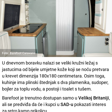
Foto: Barefoot Caravans
U dnevnom boravku nalazi se veliki kružni ležaj s
jastucima od bijele umjetne kože koji se noću pretvara
u krevet dimenzija 180x180 centimetara. Osim toga,
kuhinje ima plinski štednjak s dva plamenika, sudoper,
bojler za toplu vodu, a postoji i toalet s tušem.
Barefoot je trenutno dostupan samo u
Velikoj Britaniji
,
ali se predviđa da će i kupci u
SAD-u
pokazati interes
za retro kamp prikolicu.