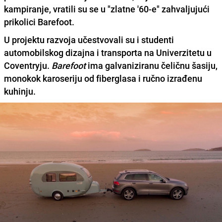
kampiranje, vratili su se u "zlatne '60-e" zahvaljujući
prikolici Barefoot.
U projektu razvoja učestvovali su i studenti
automobilskog dizajna i transporta na
Univerzitetu u
Coventryju
.
Barefoot
ima galvaniziranu čeličnu šasiju,
monokok karoseriju od fiberglasa i ručno izrađenu
kuhinju.