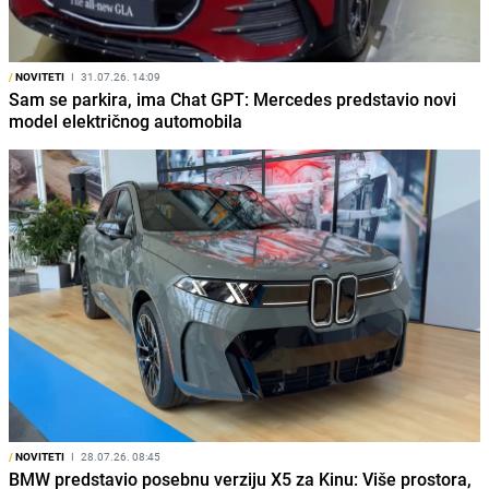
/
NOVITETI
I
31.07.26. 14:09
Sam se parkira, ima Chat GPT: Mercedes predstavio novi
model električnog automobila
/
NOVITETI
I
28.07.26. 08:45
BMW predstavio posebnu verziju X5 za Kinu: Više prostora,