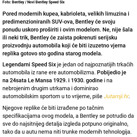
Foto: Bentley / Novi Bentley Speed Six
Pored modernih kupea, kabrioleta, velikih limuzina i
predimenzioniranih SUV-ova, Bentley će svoju
ponudu uskoro proširiti i ovim modelom. Ne, nije šala
ili neki trik, Bentley će zaista pokrenuti serijsku
proizvodnju automobila koji će biti izuzetno vjerna
replika gotovo sto godina starog modela.
Legendarni Speed Six
je jedan od najpoznatijih trkaćih
automobila iz rane ere automobilizma.
Pobijedio je
na 24sata Le Mansa
1929.
i
1930. godine
i na
nebrojenim drugim utrkama i dominirao
automobilskim sportom u to vrijeme, piše
Jutarnji.hr
.
Njegove replike će biti izrađene po tačnim
specifikacijama ovog modela, a Bentley se potrudio da
sve do najsitnijeg detalja izgleda potpuno originalno,
tako da u autu nema niti trunke modernih tehnologija.