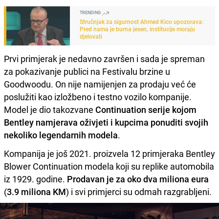
TRENDING
Stručnjak za sigurnost Ahmed Kico upozorava:
Pred nama je burna jesen, institucije moraju
djelovati
Prvi primjerak je nedavno završen i sada je spreman
za pokazivanje publici na Festivalu brzine u
Goodwoodu. On nije namijenjen za prodaju već će
poslužiti kao izložbeno i testno vozilo kompanije.
Model je dio takozvane
Continuation serije kojom
Bentley namjerava oživjeti i kupcima ponuditi svojih
nekoliko legendarnih modela
.
Kompanija je još 2021. proizvela 12 primjeraka Bentley
Blower Continuation modela koji su replike automobila
iz 1929. godine.
Prodavan je za oko dva miliona eura
(
3.9 miliona KM
) i svi primjerci su odmah razgrabljeni.