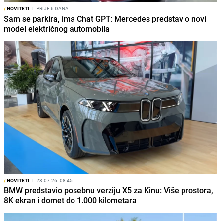
/
NOVITETI
I
PRIJE 6 DANA
Sam se parkira, ima Chat GPT: Mercedes predstavio novi
model električnog automobila
/
NOVITETI
I
28.07.26. 08:45
BMW predstavio posebnu verziju X5 za Kinu: Više prostora,
8K ekran i domet do 1.000 kilometara