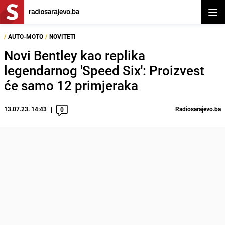
Otvor
/
AUTO-MOTO
/
NOVITETI
Novi Bentley kao replika
legendarnog 'Speed Six': Proizvest
će samo 12 primjeraka
13.07.23. 14:43
Radiosarajevo.ba
0