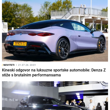
/
NOVITETI
I
21.07.26. 20:01
Kineski odgovor na luksuzne sportske automobile: Denza Z
stiže s brutalnim performansama