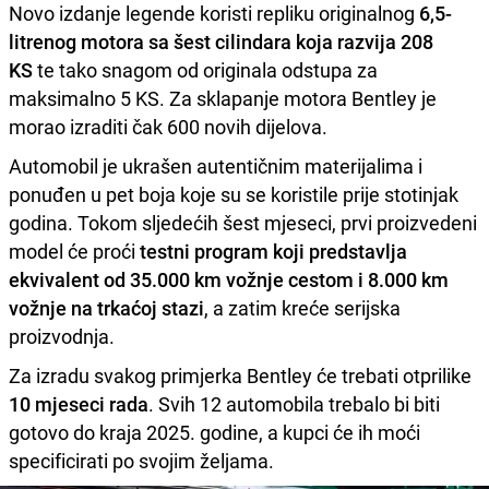
Novo izdanje legende koristi repliku originalnog
6,5-
litrenog motora sa šest cilindara koja razvija 208
KS
te tako snagom od originala odstupa za
maksimalno 5 KS. Za sklapanje motora Bentley je
morao izraditi čak 600 novih dijelova.
Automobil je ukrašen autentičnim materijalima i
ponuđen u pet boja koje su se koristile prije stotinjak
godina. Tokom sljedećih šest mjeseci, prvi proizvedeni
model će proći
testni program koji predstavlja
ekvivalent od 35.000 km vožnje cestom i 8.000 km
vožnje na trkaćoj stazi
, a zatim kreće serijska
proizvodnja.
Za izradu svakog primjerka Bentley će trebati otprilike
10 mjeseci rada
. Svih 12 automobila trebalo bi biti
gotovo do kraja 2025. godine, a kupci će ih moći
specificirati po svojim željama.