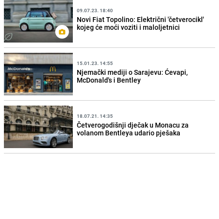
09.07.23. 18:40
Novi Fiat Topolino: Električni 'četverocikl'
kojeg će moći voziti i maloljetnici
15.01.23. 14:55
Njemački mediji o Sarajevu: Ćevapi,
McDonald's i Bentley
18.07.21. 14:35
Četverogodišnji dječak u Monacu za
volanom Bentleya udario pješaka