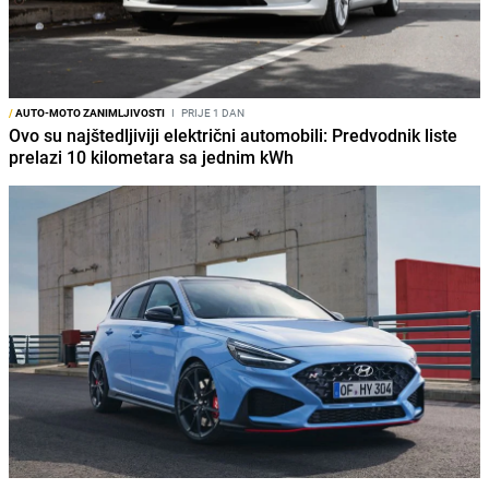
/
AUTO-MOTO ZANIMLJIVOSTI
I
PRIJE 1 DAN
Ovo su najštedljiviji električni automobili: Predvodnik liste
prelazi 10 kilometara sa jednim kWh