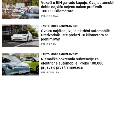
Vozači u BiH ga rado kupuju: Ovaj automobil
dobio najvišu ocjenu nakon pređenih
100.000 kilometara
PRIJE 2 DANA
/
AUTO-MOTO ZANIMLJIVOSTI
Ovo su najštedljiviji električni automobili:
Predvodnik liste prelazi 10 kilometara sa
jednim kWh
PRIJE 1 DAN
/
AUTO-MOTO ZANIMLJIVOSTI
Njemačka pokrenula subvencije za
električne automobile: Preko 100.000
prijava u prva tri mjeseca
PRIJE OKO 19H