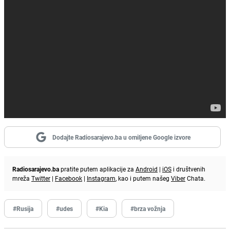
Dodajte Radiosarajevo.ba u omiljene Google izvore
Radiosarajevo.ba
pratite putem aplikacije za
Android
|
iOS
i društvenih
mreža
Twitter
|
Facebook
|
Instagram
, kao i putem našeg
Viber
Chata.
#Rusija
#udes
#Kia
#brza vožnja