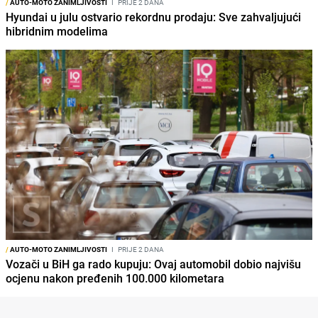
/
AUTO-MOTO ZANIMLJIVOSTI
I
PRIJE 2 DANA
Hyundai u julu ostvario rekordnu prodaju: Sve zahvaljujući
hibridnim modelima
/
AUTO-MOTO ZANIMLJIVOSTI
I
PRIJE 2 DANA
Vozači u BiH ga rado kupuju: Ovaj automobil dobio najvišu
ocjenu nakon pređenih 100.000 kilometara