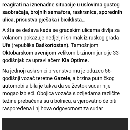
reagirati na iznenadne situacije u uslovima gustog
saobraćaja, brojnih semafora, raskrsnica, sporednih
ulica, prisustva pješaka i biciklista…
A šta se dešava kada se gradskim ulicama divlja za
volanom pokazuje nedjeljni snimak iz ruskog grada
Ufe
(republika
Baškortostan).
Tamošnjom
Oktobarskom avenijom
velikom brzinom jurio je 33-
godišnjak za upravljačem
Kia Optime.
Na jednoj raskrsnici prvenstvo mu je oduzeo 56-
godišnji vozač teretne
Gazele
, a brzina putničkog
automobila bila je takva da se žestok sudar nije
mogao izbjeći. Obojica vozača s ozljedama različite
težine prebačena su u bolnicu, a vjerovatno će biti
raspoređena i njihova odgovornost za sudar.