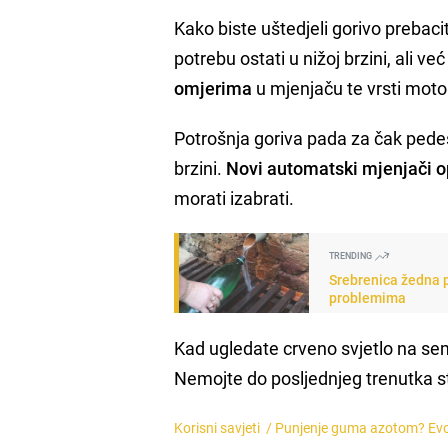
Kako biste uštedjeli gorivo prebac
potrebu ostati u nižoj brzini, ali ve
omjerima
u mjenjaču te vrsti moto
Potrošnja goriva pada za čak pedese
brzini.
Novi automatski mjenjači op
morati izabrati.
TRENDING
Srebrenica žedna p
problemima
Kad ugledate crveno svjetlo na s
Nemojte do posljednjeg trenutka st
Korisni savjeti /
Punjenje guma azotom? Evo