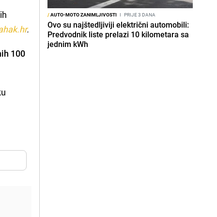
ih
/
AUTO-MOTO ZANIMLJIVOSTI
I
PRIJE 3 DANA
Ovo su najštedljiviji električni automobili:
ahak.hr
.
Predvodnik liste prelazi 10 kilometara sa
jednim kWh
ih 100
ku