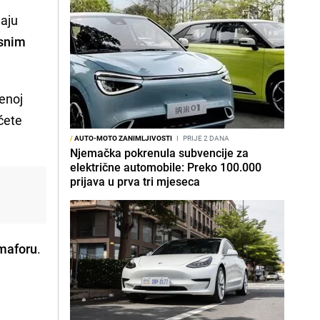
maju
osnim
denoj
 ćete
/
AUTO-MOTO ZANIMLJIVOSTI
I
PRIJE 2 DANA
Njemačka pokrenula subvencije za
električne automobile: Preko 100.000
prijava u prva tri mjeseca
emaforu
.