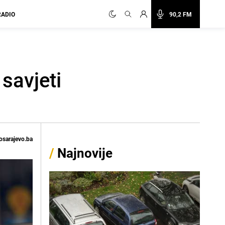
RADIO
90,2 FM
savjeti
osarajevo.ba
/
Najnovije