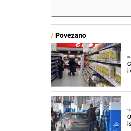
/
Povezano
06
C
i
18
O
i