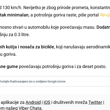
d 130 km/h. Nerijetko je zbog prirode prometa, konstantn
tak minimalan
, a potrošnja goriva raste, piše portal
Revij
odnosno stvari u automobilu koje povećavaju masu.
Dodatn
ju za 0.3 litre.
ih kutija i nosača za bicikle
, koji narušavaju aerodinami
u goriva.
hane gume
povećavaju potrošnju goriva i za deset posto.
Dodajte Radiosarajevo.ba u omiljene Google izvore
aplikacije za
Android
|
iOS
i društvenih mreža
Twitter
|
utem našeg
Viber
Chata.