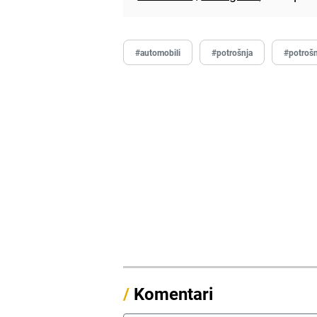
#automobili
#potrošnja
#potrošn
/
Komentari