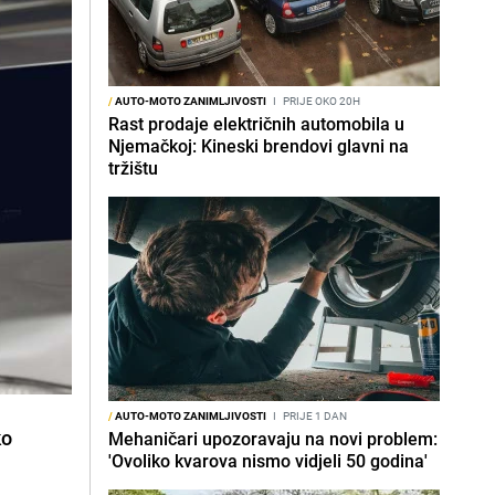
/
AUTO-MOTO ZANIMLJIVOSTI
I
PRIJE OKO 20H
Rast prodaje električnih automobila u
Njemačkoj: Kineski brendovi glavni na
tržištu
/
AUTO-MOTO ZANIMLJIVOSTI
I
PRIJE 1 DAN
ko
Mehaničari upozoravaju na novi problem:
'Ovoliko kvarova nismo vidjeli 50 godina'