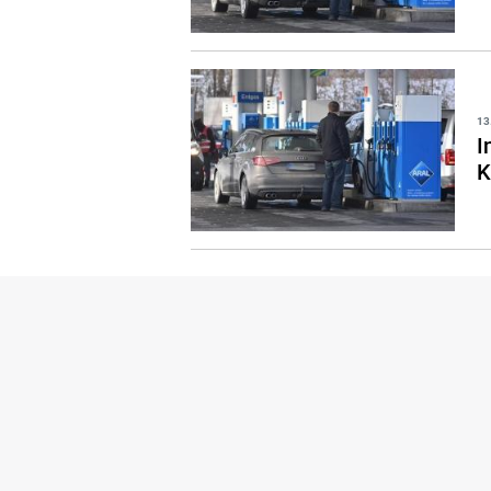
13
I
K