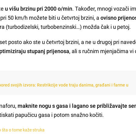
ite
u višu brzinu pri 2000 o/min
. Također, mnogi vozači i
ć pri 50 km/h možete biti u četvrtoj brzini, a
ovisno prijen
ra (turbodizelski, turbobenzinski…) možda čak i u petoj.
t posto ako ste u četvrtoj brzini, a ne u drugoj pri nave
timiziraju stupanj prijenosa
, ali s ručnim mjenjačima vi
ored svojih izvora: Restrikcije vode traju danima, građani i farme u
emaforu,
maknite nogu s gasa i lagano se približavajte s
iskati papučicu gasa i potom snažno kočiti.
 šta o tome kaže struka