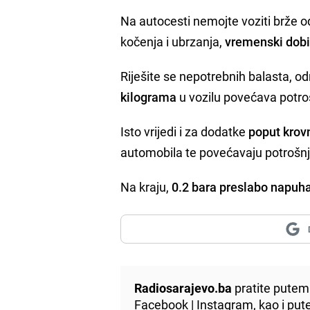
Na autocesti nemojte voziti brže o
kočenja i ubrzanja,
vremenski dobi
Riješite se nepotrebnih balasta, 
kilograma
u vozilu povećava potrošn
Isto vrijedi i za dodatke
poput krovn
automobila te povećavaju potrošnj
Na kraju,
0.2 bara preslabo napu
Radiosarajevo.ba
pratite putem 
Facebook
|
Instagram
, kao i p